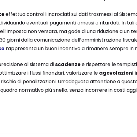
te
effettua controlli incrociati sui dati trasmessi al Sistem
dividuando eventuali pagamenti omessi o ritardati. In tali c
dell’imposta non versata, ma gode di una riduzione a un t
30 giorni dalla comunicazione dell’amministrazione fiscale.
so
rappresenta un buon incentivo a rimanere sempre in r
precisione al sistema di
scadenze
e rispettare le tempis
ttimizzare i flussi finanziari, valorizzare le
agevolazioni
i
 rischio di penalizzazioni. Un’adeguata attenzione a ques
n quadro normativo più snello, senza incorrere in costi agg