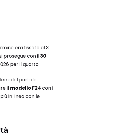
ermine era fissato al 3
i prosegue con il
30
026 per il quarto.
lersi del portale
re il
modello F24
con i
iù in linea con le
ità