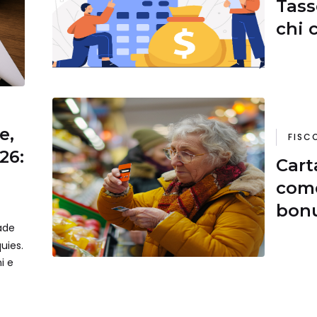
Tass
chi 
e,
FISC
26:
Cart
come
bonu
cade
diffi
uies.
ni e