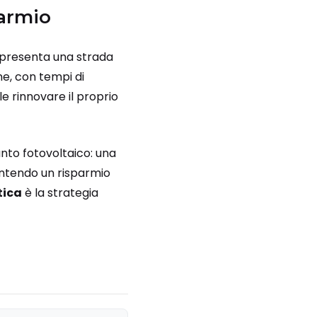
parmio
ppresenta una strada
ne, con tempi di
e rinnovare il proprio
anto fotovoltaico: una
rantendo un risparmio
tica
è la strategia