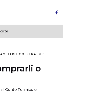
arte
MBIARLI COSTERÀ DI PIÙ
omprarli o
n il Conto Termico e