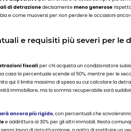
ali di detrazione
decisamente
meno generose
rispett
bia e come muoversi per non perdere le occasioni ancora 
ali e requisiti più severi per le 
etrazioni fiscali
per chi acquista un condizionatore subi
ma casa la percentuale scende al 50%, mentre per le secon
nita qui: il limite massimo di spesa su cui calcolare la det
nità immobiliare, ma la somma recuperabile sarà suddivisa
farà ancora più rigido
, con percentuali che scivolerann
le
e addirittura al 30% per gli altri immobili. Resta comun
senza lavori di ristrutturazione, a patto di sostituire un 