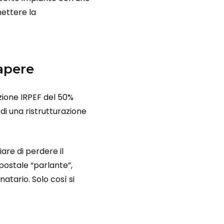
mettere la
apere
zione IRPEF del 50%
 di una ristrutturazione
iare di perdere il
postale “parlante”,
atario. Solo così si