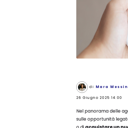
di
Mara Messi
26 Giugno 2025 14:00
Nel panorama delle agev
sulle opportunità legat
o di
acquistare un nu