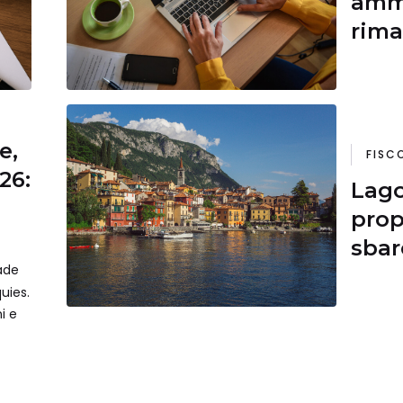
ammi
rima
pror
e,
FISC
26:
Lago
prop
sbar
cade
uies.
ni e