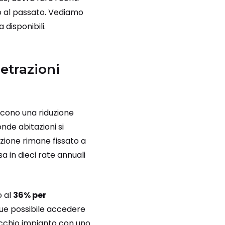
o al passato. Vediamo
disponibili.
detrazioni
scono una riduzione
de abitazioni si
razione rimane fissato a
 in dieci rate annuali
o al
36% per
que possibile accedere
vecchio impianto con uno