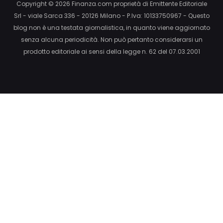
Copyright © 2026 Finanza.com proprietà di Emittente Editoriale
Srl - viale Sarca 336 - 20126 Milano - P.Iva: 10133750967 - Questo
blog non è una testata giornalistica, in quanto viene aggiornato
senza alcuna periodicità. Non può pertanto considerarsi un
prodotto editoriale ai sensi della legge n. 62 del 07.03.2001