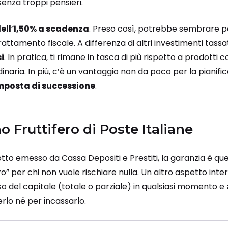
senza troppi pensieri.
ell
‘
1,50% a scadenza
. Preso così, potrebbe sembrare po
rattamento fiscale. A differenza di altri investimenti tassat
i
. In pratica, ti rimane in tasca di più rispetto a prodotti 
inaria. In più, c’è un vantaggio non da poco per la pianifica
imposta di successione
.
o Fruttifero di Poste Italiane
tto emesso da Cassa Depositi e Prestiti, la garanzia è quell
uro” per chi non vuole rischiare nulla. Un altro aspetto int
so del capitale (totale o parziale) in qualsiasi momento e
erlo né per incassarlo.