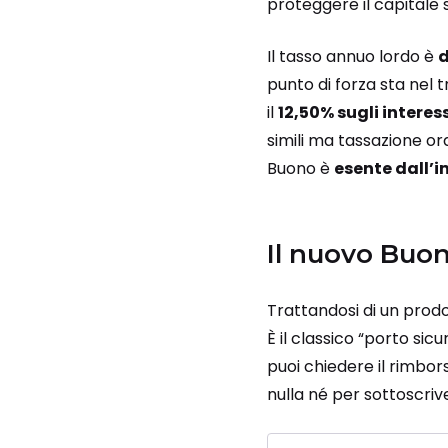
proteggere il capitale 
Il tasso annuo lordo è
d
punto di forza sta nel t
il
12,50% sugli interess
simili ma tassazione ord
Buono è
esente dall’
Il nuovo Buon
Trattandosi di un prodo
È il classico “porto sic
puoi chiedere il rimbor
nulla né per sottoscriv