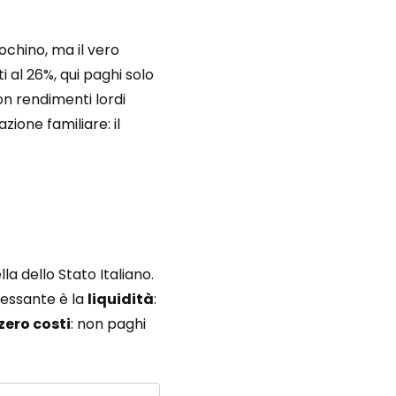
chino, ma il vero
i al 26%, qui paghi solo
con rendimenti lordi
zione familiare: il
a dello Stato Italiano.
eressante è la
liquidità
:
zero costi
: non paghi