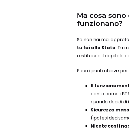
Ma cosa sono 
funzionano?
Se non hai mai approfon
tu fai allo Stato
. Tu m
restituisce il capitale 
Ecco i punti chiave per
Il funzionament
conto come i BTP
quando decidi di 
Sicurezza mass
(ipotesi decisame
Niente costi na