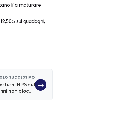
stano lì a maturare
 12,50% sui guadagni,
OLO SUCCESSIVO
ertura INPS sul
 anni non blocca
più tutto