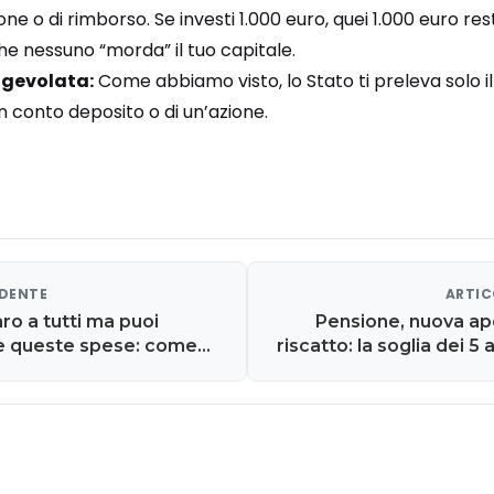
ione o di rimborso. Se investi 1.000 euro, quei 1.000 euro re
he nessuno “morda” il tuo capitale.
agevolata:
Come abbiamo visto, lo Stato ti preleva solo il
un conto deposito o di un’azione.
EDENTE
ARTIC
ro a tutti ma puoi
Pensione, nuova ap
e queste spese: come
riscatto: la soglia dei 5
n gli acquisti