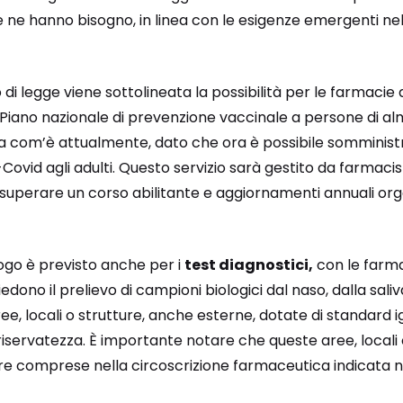
he ne hanno bisogno, in linea con le esigenze emergenti ne
 di legge viene sottolineata la possibilità per le farmacie
 Piano nazionale di prevenzione vaccinale a persone di al
 com’è attualmente, dato che ora è possibile somminist
ti-Covid agli adulti. Questo servizio sarà gestito da farmac
uperare un corso abilitante e aggiornamenti annuali organ
o è previsto anche per i
test diagnostici,
con le farma
edono il prelievo di campioni biologici dal naso, dalla saliva
ee, locali o strutture, anche esterne, dotate di standard i
riservatezza. È importante notare che queste aree, locali 
e comprese nella circoscrizione farmaceutica indicata n