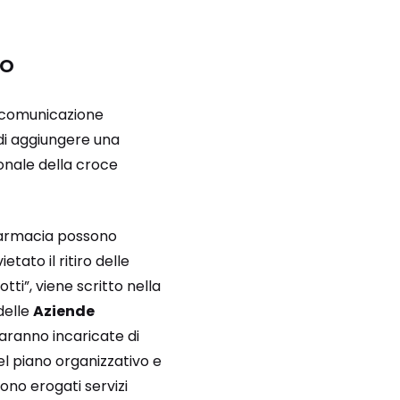
no
a comunicazione
 di aggiungere una
onale della croce
i farmacia possono
vietato il ritiro delle
tti”, viene scritto nella
delle
Aziende
saranno incaricate di
el piano organizzativo e
ono erogati servizi