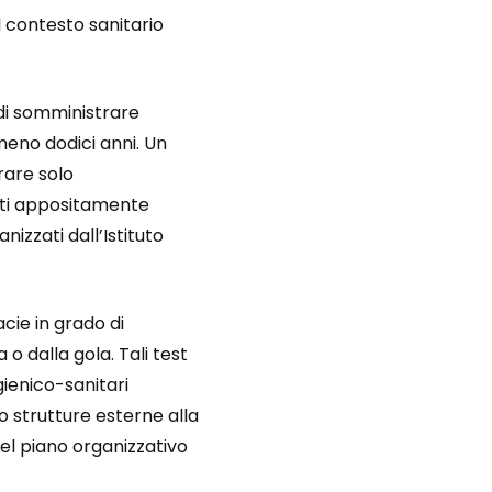
l contesto sanitario
 di somministrare
meno dodici anni. Un
rare solo
isti appositamente
izzati dall’Istituto
cie in grado di
 o dalla gola. Tali test
gienico-sanitari
o strutture esterne alla
el piano organizzativo