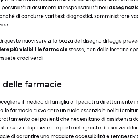
 possibilità di assumersi la responsabilità nell’
assegnazio
nonché di condurre vari test diagnostici, somministrare va
ina.
i queste nuovi servizi, la bozza del disegno di legge prev
ere più visibili le farmacie
stesse, con delle insegne spe
suete croci verdi.
i delle farmacie
i scegliere il medico di famiglia o il pediatra direttamente i
za le farmacie a svolgere un ruolo essenziale nella fornitu
l trattamento dei pazienti che necessitano di assistenza do
sta nuova disposizione è parte integrante dei servizi di
te
cie di garantire una maggiore accessibilità e tempestivit