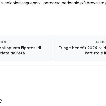
ie, calcolati seguendo il percorso pedonale più breve tra gl
EDENTE
ARTIC
i: spunta l'ipotesi di
Fringe benefit 2024: vi 
iata dall'età
l'affitto e
e