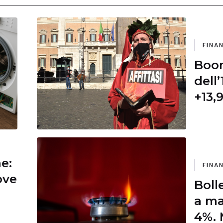
FINA
Boom
dell’
+13,
perc
ne:
FINA
ove
Boll
a ma
4%. 