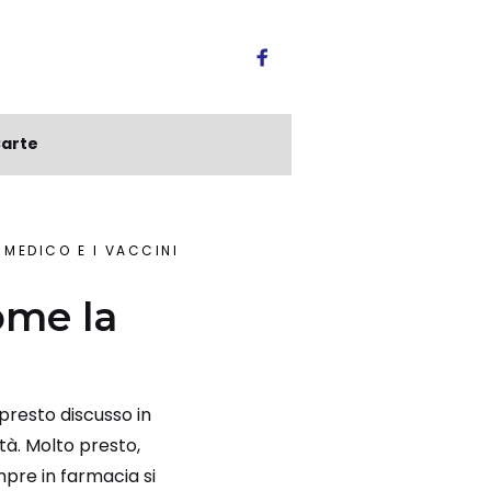
arte
 MEDICO E I VACCINI
ome la
presto discusso in
ità. Molto presto,
mpre in farmacia si