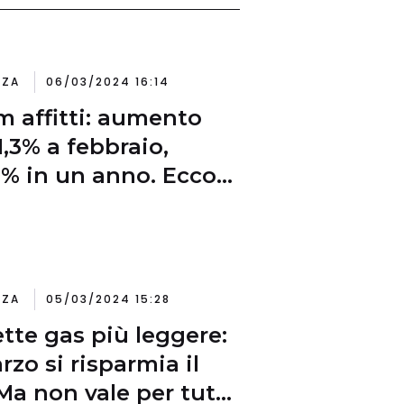
NZA
06/03/2024 16:14
 affitti: aumento
1,3% a febbraio,
9% in un anno. Ecco
hè salgono
NZA
05/03/2024 15:28
ette gas più leggere:
rzo si risparmia il
Ma non vale per tutti