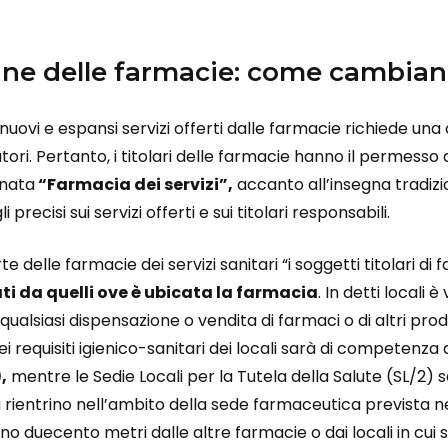
egne delle farmacie: come cambia
uovi e espansi servizi offerti dalle farmacie richiede un
ori. Pertanto, i titolari delle farmacie hanno il permesso
inata
“Farmacia dei servizi”,
accanto all’insegna tradizi
precisi sui servizi offerti e sui titolari responsabili.
e delle farmacie dei servizi sanitari “i soggetti titolari d
ti da quelli ove è ubicata la farmacia
. In detti locali è 
ualsiasi dispensazione o vendita di farmaci o di altri prodo
i requisiti igienico-sanitari dei locali sarà di competenza 
,
mentre le Sedie Locali per la Tutela della Salute (SL/2) 
ali rientrino nell’ambito della sede farmaceutica prevista n
no duecento metri dalle altre farmacie o dai locali in cui s