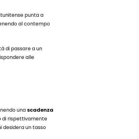
atunitense punta a
antenendo al contempo
ità di passare a un
rispondere alle
ponendo una
scadenza
o
di rispettivamente
hi desidera un tasso