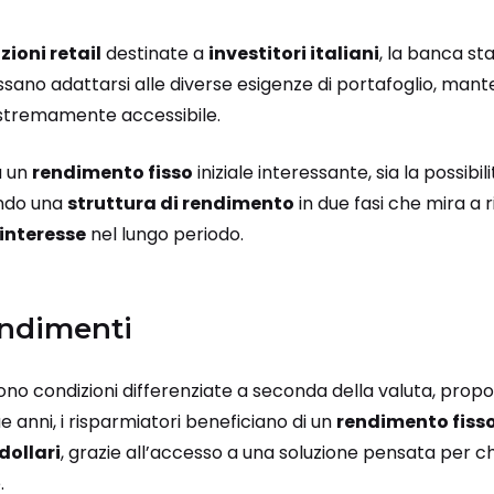
zioni retail
destinate a
investitori italiani
, la banca st
possano adattarsi alle diverse esigenze di portafoglio, m
estremamente accessibile.
a un
rendimento fisso
iniziale interessante, sia la possibil
endo una
struttura di rendimento
in due fasi che mira a 
 interesse
nel lungo periodo.
endimenti
rono condizioni differenziate a seconda della valuta, pro
e anni, i risparmiatori beneficiano di un
rendimento fiss
dollari
, grazie all’accesso a una soluzione pensata per c
.