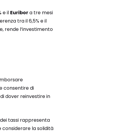
 e il
Euribor
a tre mesi
renza tra il 6,5% e il
e, rende l’investimento
rimborsare
 consentire di
i dover reinvestire in
 dei tassi rappresenta
 considerare la solidità