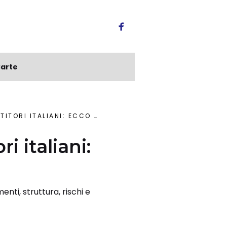
arte
ITALIANI: ECCO COSA SAPERE
 italiani:
enti, struttura, rischi e