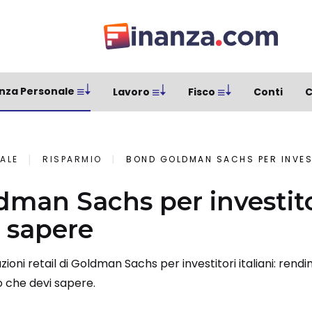
nza Personale
Lavoro
Fisco
Conti
C
ALE
RISPARMIO
BOND GOLDMAN SACHS PER INVESTITORI 
man Sachs per investitori
 sapere
ioni retail di Goldman Sachs per investitori italiani: rendim
o che devi sapere.