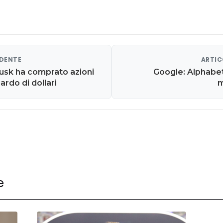
EDENTE
ARTIC
usk ha comprato azioni
Google: Alphabet
iardo di dollari
m
e