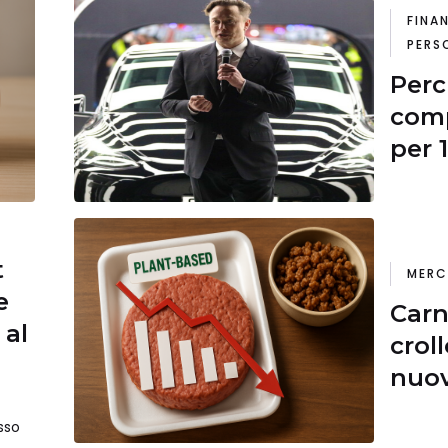
FINA
PERS
Perc
comp
per 1
t
MERC
e
Carn
 al
crol
nuov
sso