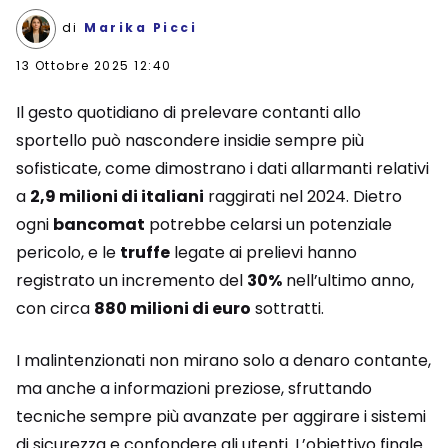
di
Marika Picci
13 Ottobre 2025 12:40
Il gesto quotidiano di prelevare contanti allo
sportello può nascondere insidie sempre più
sofisticate, come dimostrano i dati allarmanti relativi
a
2,9 milioni di italiani
raggirati nel 2024. Dietro
ogni
bancomat
potrebbe celarsi un potenziale
pericolo, e le
truffe
legate ai prelievi hanno
registrato un incremento del
30%
nell’ultimo anno,
con circa
880 milioni di euro
sottratti.
I malintenzionati non mirano solo a denaro contante,
ma anche a informazioni preziose, sfruttando
tecniche sempre più avanzate per aggirare i sistemi
di sicurezza e confondere gli utenti. L’obiettivo finale