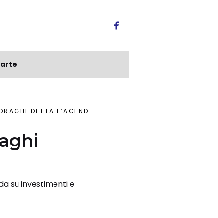
arte
A L’AGENDA PER IL RILANCIO UE
raghi
da su investimenti e