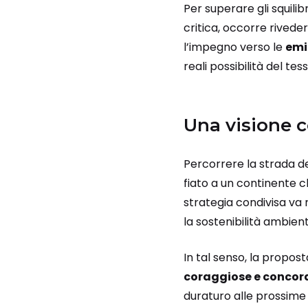
Per superare gli squili
critica, occorre riveder
l’impegno verso le
emi
reali possibilità del te
Una visione c
Percorrere la strada de
fiato a un continente c
strategia condivisa va ra
la sostenibilità ambie
In tal senso, la propos
coraggiose e concor
duraturo alle prossime