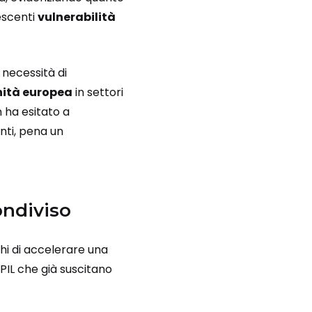
rescenti
vulnerabilità
 necessità di
nità europea
in settori
 ha esitato a
nti, pena un
ondiviso
chi di accelerare una
/PIL che già suscitano