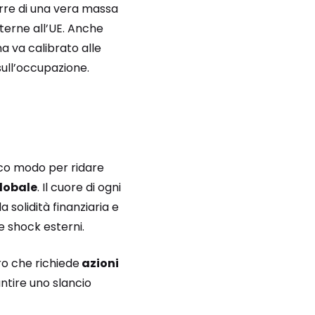
orre di una vera massa
nterne all’UE. Anche
 va calibrato alle
sull’occupazione.
nico modo per ridare
globale
. Il cuore di ogni
a solidità finanziaria e
 shock esterni.
ro che richiede
azioni
antire uno slancio