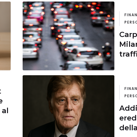
FINA
PERS
Carp
Mila
traff
FINA
t
PERS
e
Addi
 al
ered
dell