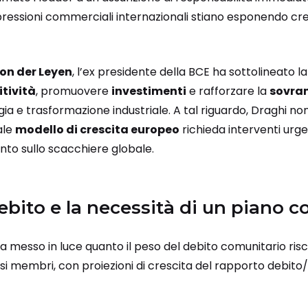
 le pressioni commerciali internazionali stiano esponendo c
on der Leyen
, l’ex presidente della BCE ha sottolineato la
tività
, promuovere
investimenti
e rafforzare la
sovra
a e trasformazione industriale. A tal riguardo, Draghi non
ale
modello di crescita europeo
richieda interventi urge
to sullo scacchiere globale.
debito e la necessità di un piano c
ha messo in luce quanto il peso del debito comunitario ris
aesi membri, con proiezioni di crescita del rapporto debito