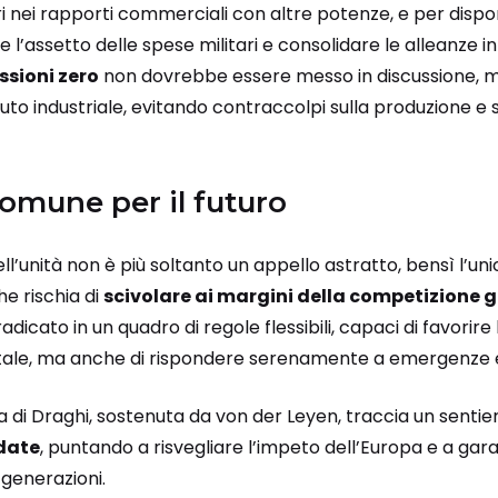
bri nei rapporti commerciali con altre potenze, e per disp
e l’assetto delle spese militari e consolidare le alleanze i
ssioni zero
non dovrebbe essere messo in discussione, ma
ssuto industriale, evitando contraccolpi sulla produzione e 
omune per il futuro
ll’unità non è più soltanto un appello astratto, bensì l’u
he rischia di
scivolare ai margini della competizione 
dicato in un quadro di regole flessibili, capaci di favorire l
ntale, ma anche di rispondere serenamente a emergenze e
ta di Draghi, sostenuta da von der Leyen, traccia un sentie
date
, puntando a risvegliare l’impeto dell’Europa e a gar
 generazioni.