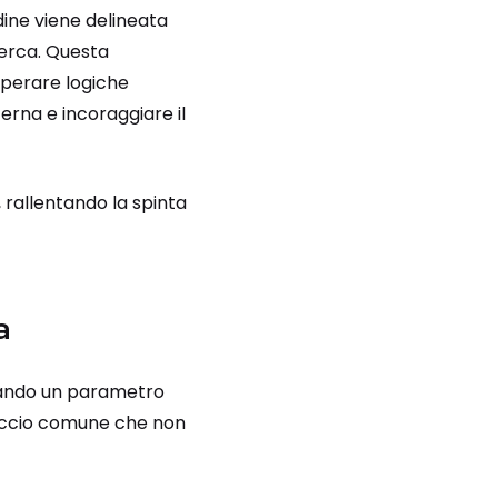
dine viene delineata
cerca. Questa
uperare logiche
erna e incoraggiare il
, rallentando la spinta
a
tando un parametro
proccio comune che non