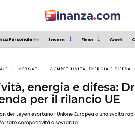
nza Personale
Lavoro
Fisco
Conti
C
ALE
MERCATI
COMPETITIVITÀ, ENERGIA E DIFESA: DRAGHI DETT
vità, energia e difesa: D
enda per il rilancio UE
von der Leyen esortano l’Unione Europea a una svolta rapi
orzare competitività e sovranità.