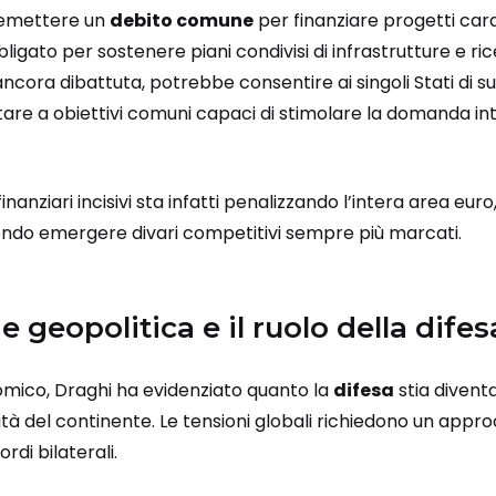
di emettere un
debito comune
per finanziare progetti car
gato per sostenere piani condivisi di infrastrutture e ri
cora dibattuta, potrebbe consentire ai singoli Stati di s
are a obiettivi comuni capaci di stimolare la domanda int
inanziari incisivi sta infatti penalizzando l’intera area euro
ndo emergere divari competitivi sempre più marcati.
 geopolitica e il ruolo della difes
omico, Draghi ha evidenziato quanto la
difesa
stia diven
lità del continente. Le tensioni globali richiedono un ap
ordi bilaterali.