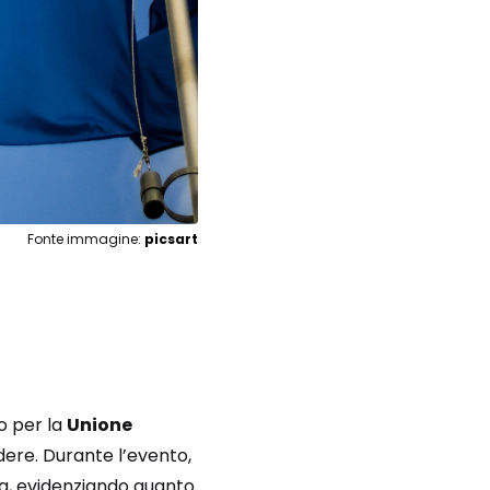
Fonte immagine:
picsart
o per la
Unione
ndere. Durante l’evento,
ta, evidenziando quanto