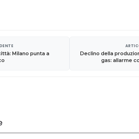
EDENTE
ARTIC
ittà: Milano punta a
Declino della produzion
ico
gas: allarme c
e