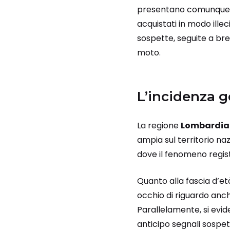
presentano comunque imp
acquistati in modo illec
sospette, seguite a br
moto.
L’incidenza g
La regione
Lombardia
ampia sul territorio nazi
dove il fenomeno registr
Quanto alla fascia d’età
occhio di riguardo anch
Parallelamente, si evide
anticipo segnali sospett