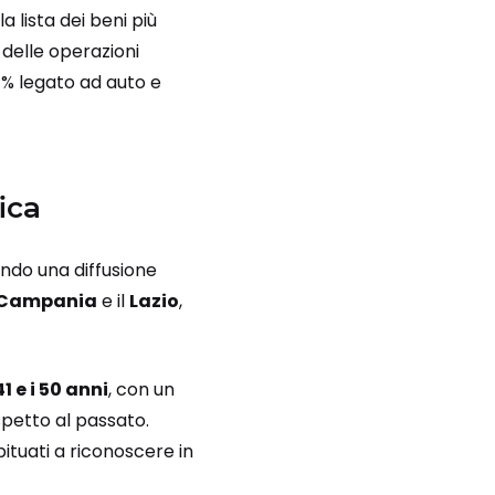
 lista dei beni più
 delle operazioni
4% legato ad auto e
ica
ando una diffusione
Campania
e il
Lazio
,
1 e i 50 anni
, con un
spetto al passato.
bituati a riconoscere in