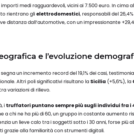
orti medi ragguardevoli, vicini ai 7.500 euro. In cima alla
ito rientrano gli
elettrodomestici
, responsabili del 26,4%
eve distanza dall’automotive, con un impressionante +29,
eografica e l’evoluzione demograf
segna un incremento record del 19,1% dei casi, testimoni
onale. Altri poli significativi risultano la
Sicilia
(+5,6%), la
a variazioni di rilievo.
, i
truffatori puntano sempre più sugli individui fra i 4
e a chi ne ha più di 60, un gruppo in costante aumento ri
nzia un lieve calo tra i soggetti sotto i 30 anni, forse più a
i grazie alla familiarità con strumenti digitali.