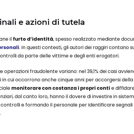
nali e azioni di tutela
mane il
furto d’identità
, spesso realizzato mediante docu
personali
. In questi contesti, gli autori dei raggiri contano
controlli da parte delle vittime e degli enti erogatori.
le operazioni fraudolente variano: nel 39,1% dei casi avvie
in cui occorrono anche cinque anni per accorgersi della tr
ciale
monitorare con costanza i propri conti
e diffidar
nanziari, dal canto loro, hanno il dovere di investire in sistem
i controlli e formando il personale per identificare segnali d
.