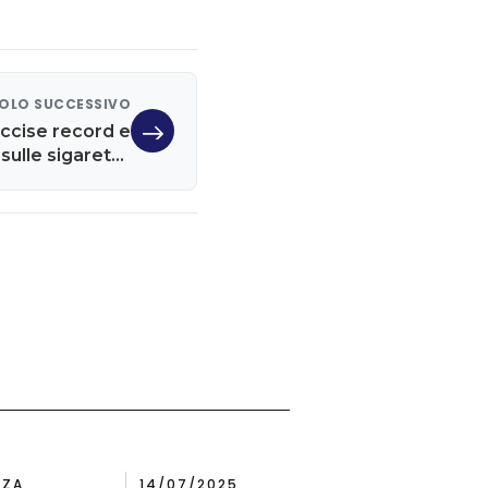
OLO SUCCESSIVO
ccise record e
sulle sigarette
elettroniche
NZA
14/07/2025