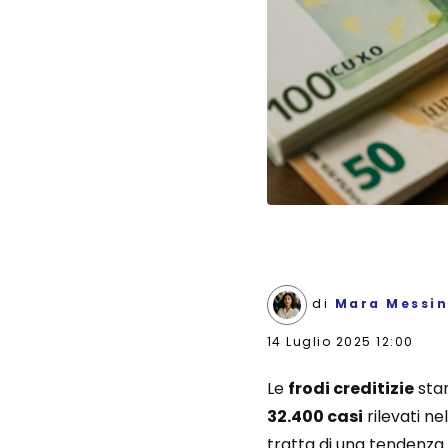
di
Mara Messi
14 Luglio 2025 12:00
Le
frodi creditizie
stan
32.400 casi
rilevati n
tratta di una tendenza 