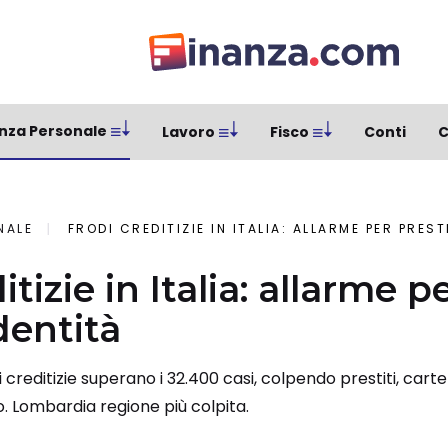
nza Personale
Lavoro
Fisco
Conti
C
NALE
FRODI CREDITIZIE IN ITALIA: ALLARME PER PREST
itizie in Italia: allarme pe
identità
odi creditizie superano i 32.400 casi, colpendo prestiti, car
. Lombardia regione più colpita.