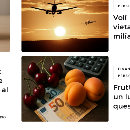
PERS
Voli
viet
mili
FINA
t
PERS
e
Frut
 al
un l
quest
sso