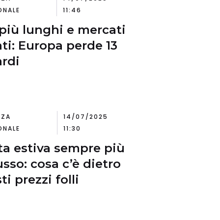
ONALE
11:46
 più lunghi e mercati
ati: Europa perde 13
ardi
NZA
14/07/2025
ONALE
11:30
ta estiva sempre più
usso: cosa c’è dietro
i prezzi folli