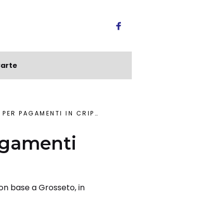
arte
NTI IN CRIPTOVALUTE È ITALIANO
agamenti
con base a Grosseto, in