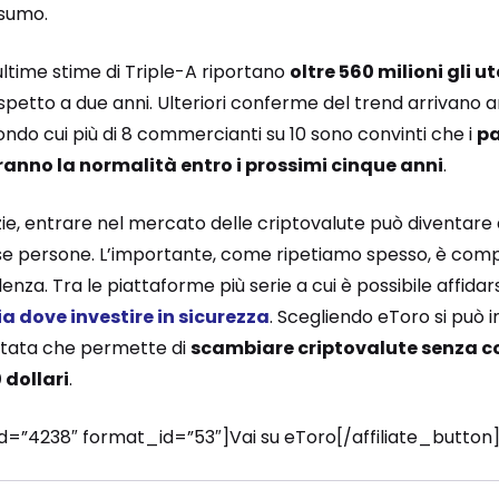
sumo.
ultime stime di Triple-A riportano
oltre 560 milioni gli u
 rispetto a due anni. Ulteriori conferme del trend arrivano
condo cui più di 8 commercianti su 10 sono convinti che i
pa
ranno la normalità entro i prossimi cinque anni
.
izie, entrare nel mercato delle criptovalute può diventare
se persone. L’importante, come ripetiamo spesso, è com
za. Tra le piattaforme più serie a cui è possibile affidars
lia dove investire in sicurezza
. Scegliendo eToro si può 
itata che permette di
scambiare criptovalute senza co
 dollari
.
_id=”4238″ format_id=”53″]Vai su eToro[/affiliate_button