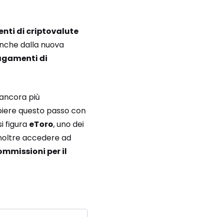
tenti di criptovalute
 anche dalla nuova
gamenti di
 ancora più
piere questo passo con
i figura
eToro
, uno dei
inoltre accedere ad
mmissioni per il
]