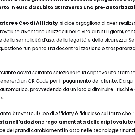
rto in euro da subito attraverso una pre-autorizza
atore e Ceo di Affidaty
, si dice orgoglioso di aver reali
tovalute diventano utilizzabili nella vita di tutti i giorni, s
della semplicità d’uso, della legalità e della sicurezza.
n questione “un ponte tra decentralizzazione e trasparenza
rciante dovrà soltanto selezionare la criptovaluta tramite
 genererà un QR Code per il pagamento del cliente. Da qui i
 automatico, provvedendo da un lato a diminuire i rischi e 
e.
te brevetto, il Ceo di Affidaty è fiducioso sul fatto che l’
ta nell’adozione regolamentata delle criptovalute a
luce dei grandi cambiamenti in atto nelle tecnologie finanzi