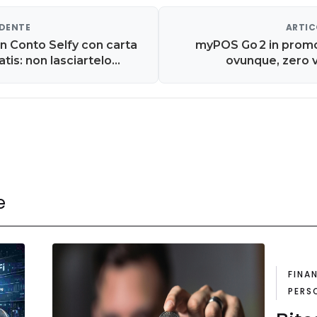
EDENTE
ARTIC
n Conto Selfy con carta
myPOS Go 2 in prom
tis: non lasciartelo
ovunque, zero v
e
FINA
PERS