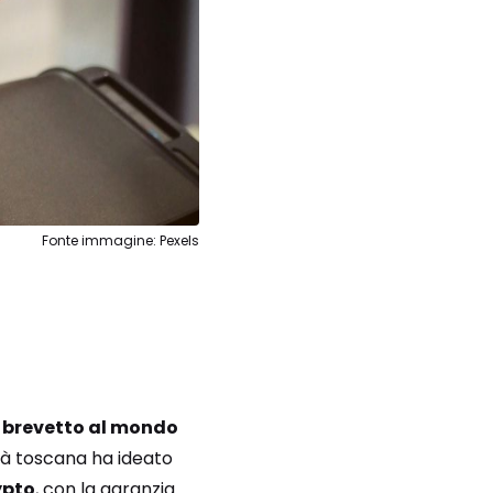
Fonte immagine: Pexels
 brevetto al mondo
età toscana ha ideato
ypto
, con la garanzia