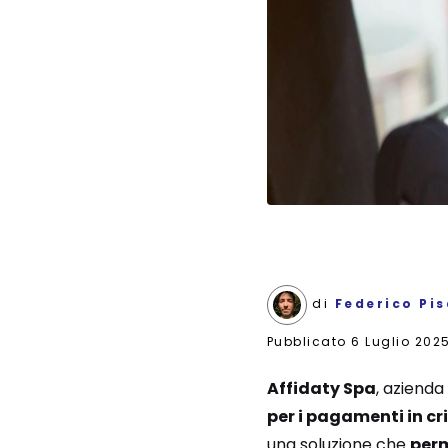
di
Federico Pi
Pubblicato
6 Luglio 202
Affidaty Spa
, azienda
per i pagamenti in cr
una soluzione che
perm