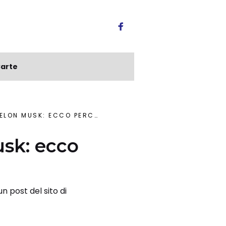
arte
 PERCHÉ È DIVERSO DALLE VALUTE FIAT
usk: ecco
n post del sito di