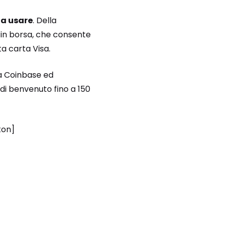
da usare
. Della
o in borsa, che consente
a carta Visa.
o a Coinbase ed
di benvenuto fino a 150
ton]