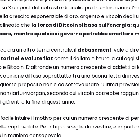
 X un post del noto sito di analisi politico-finanziaria Zero
la crescita esponenziale di oro, argento e Bitcoin degli ul
tolineato che
la forza di Bitcoin si basa sull’energia: q
ficare, mentre qualsiasi governo potrebbe emettere m
accia a un altro tema centrale: il
debasement
, vale a dir
tori nelle valute fiat
come il dollaro e l’euro, a cui ogg
o e Bitcoin. D’altronde un numero crescente di addetti ai 
e
, opinione diffusa soprattutto tra una buona fetta di inves
A questo proposito non è da sottovalutare l’ultima previsi
 finanziari JPMorgan, secondo cui Bitcoin potrebbe raggiu
i già entro la fine di quest’anno.
è facile intuire il motivo per cui un numero crescente di p
le criptovalute. Per chi poi sceglie di investire, è import
so in maniera consapevole.