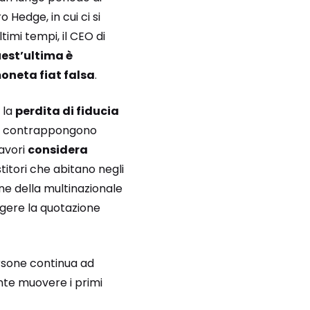
 Hedge, in cui ci si
timi tempi, il CEO di
uest’ultima è
oneta fiat falsa
.
e la
perdita di fiducia
i si contrappongono
lavori
considera
titori che abitano negli
one della multinazionale
ngere la quotazione
ersone continua ad
ante muovere i primi