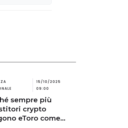
se svincoli
NZA
15/10/2025
ONALE
09:00
hé sempre più
stitori crypto
gono eToro come
taforma principale