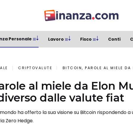
nza Personale
Lavoro
Fisco
Conti
C
ALE
CRIPTOVALUTE
BITCOIN, PAROLE AL MIELE DA ELON MUSK: ECCO
parole al miele da Elon M
iverso dalle valute fiat
 mondo ha offerto la sua visione su Bitcoin rispondendo a u
ria Zero Hedge.