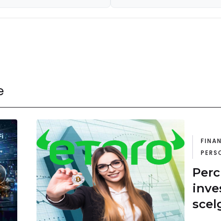
e
FINA
PERS
Perc
inve
scel
piat