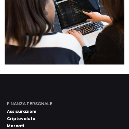
FINANZA PERSONALE
Assicurazioni
Criptovalute
Mercati