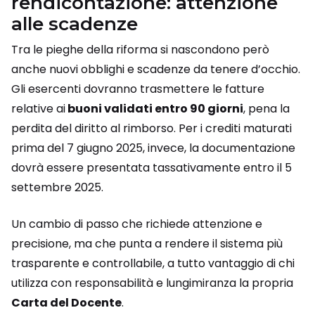
rendicontazione: attenzione
alle scadenze
Tra le pieghe della riforma si nascondono però
anche nuovi obblighi e scadenze da tenere d’occhio.
Gli esercenti dovranno trasmettere le fatture
relative ai
buoni validati entro 90 giorni
, pena la
perdita del diritto al rimborso. Per i crediti maturati
prima del 7 giugno 2025, invece, la documentazione
dovrà essere presentata tassativamente entro il 5
settembre 2025.
Un cambio di passo che richiede attenzione e
precisione, ma che punta a rendere il sistema più
trasparente e controllabile, a tutto vantaggio di chi
utilizza con responsabilità e lungimiranza la propria
Carta del Docente
.