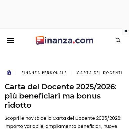
×
FINANZA PERSONALE
CARTA DEL DOCENTE 2
Carta del Docente 2025/2026:
più beneficiari ma bonus
ridotto
Scopri le novità della Carta del Docente 2025/2026:
importo variabile, ampliamento beneficiari, nuove