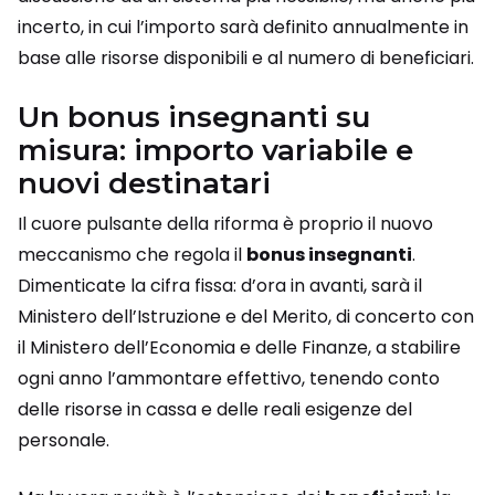
incerto, in cui l’importo sarà definito annualmente in
base alle risorse disponibili e al numero di beneficiari.
Un bonus insegnanti su
misura: importo variabile e
nuovi destinatari
Il cuore pulsante della riforma è proprio il nuovo
meccanismo che regola il
bonus insegnanti
.
Dimenticate la cifra fissa: d’ora in avanti, sarà il
Ministero dell’Istruzione e del Merito, di concerto con
il Ministero dell’Economia e delle Finanze, a stabilire
ogni anno l’ammontare effettivo, tenendo conto
delle risorse in cassa e delle reali esigenze del
personale.