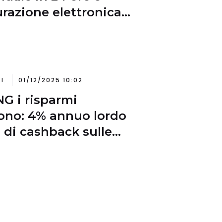
urazione elettronica
grata
I
01/12/2025 10:02
NG i risparmi
ono: 4% annuo lordo
 di cashback sulle
e