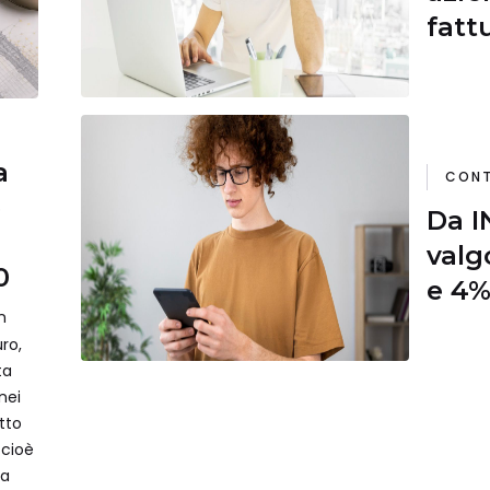
fatt
inte
a
CONT
e
Da I
valg
0
e 4%
n
spes
ro,
ta
nei
etto
 cioè
ma