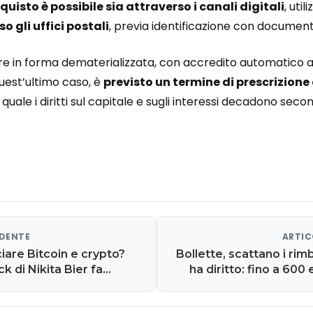
quisto è possibile sia attraverso i canali digitali
, util
so gli uffici postali
, previa identificazione con document
re in forma dematerializzata, con accredito automatico a
uest’ultimo caso, è
previsto un termine di prescrizione 
l quale i diritti sul capitale e sugli interessi decadono sec
EDENTE
ARTIC
ciare Bitcoin e crypto?
Bollette, scattano i rim
k di Nikita Bier fa
ha diritto: fino a 600 
rcati