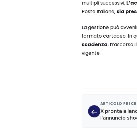
multipli successivi.
L’ac
Poste Italiane,
sia pres
La gestione può avveni
formato cartaceo. In q
scadenza
, trascorso i
vigente.
ARTICOLO PREC
X pronta a lan
l'annuncio shoc
impazzire i me