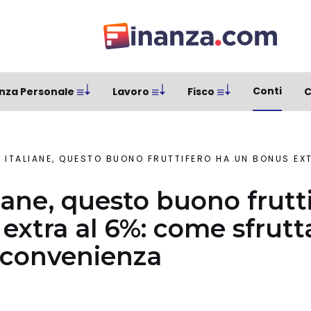
Conti
nza Personale
Lavoro
Fisco
C
TALIANE, QUESTO BUONO FRUTTIFERO HA UN BONUS EXTRA AL 6%: COME SFRUT
liane, questo buono frutt
extra al 6%: come sfrutta
 convenienza