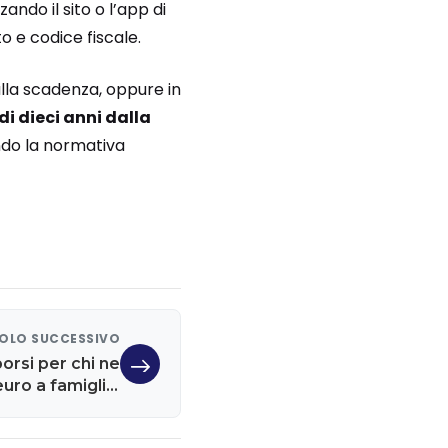
izzando il sito o l’app di
o e codice fiscale.
lla scadenza, oppure in
di dieci anni dalla
ondo la normativa
OLO SUCCESSIVO
borsi per chi ne
euro a famiglia,
come averli