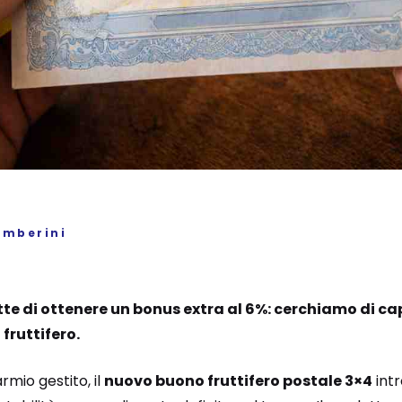
amberini
te di ottenere un bonus extra al 6%: cerchiamo di ca
fruttifero.
mio gestito, il
nuovo buono fruttifero postale 3×4
int