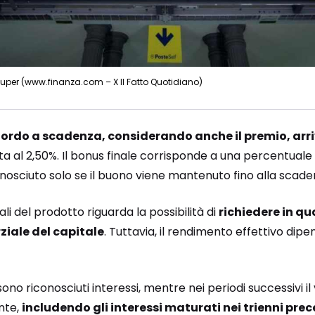
 è super (www.finanza.com – X Il Fatto Quotidiano)
lordo a scadenza, considerando anche il premio, arri
sta al 2,50%. Il bonus finale corrisponde a una percentuale 
onosciuto solo se il buono viene mantenuto fino alla scade
li del prodotto riguarda la possibilità di
richiedere in qu
ziale del capitale
. Tuttavia, il rendimento effettivo dip
ono riconosciuti interessi, mentre nei periodi successivi il
nte,
includendo gli interessi maturati nei trienni pre