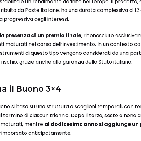
stabilità e un rendimento definito nel tempo. Il prodotto
stribuito da Poste Italiane, ha una durata complessiva di 1
progressiva degli interessi.
 la
presenza di un premio finale
, riconosciuto esclusiv
ti maturati nel corso dell’investimento. In un contesto ca
 strumenti di questo tipo vengono considerati da una part
ischio, grazie anche alla garanzia dello Stato italiano.
a il Buono 3×4
ono si basa su una struttura a scaglioni temporali, con r
al termine di ciascun triennio. Dopo il terzo, sesto e non
si maturati, mentre
al dodicesimo anno si aggiunge un 
rimborsato anticipatamente.