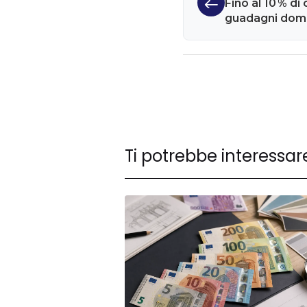
Fino al 10 % d
guadagni doma
promo
Ti potrebbe interessar