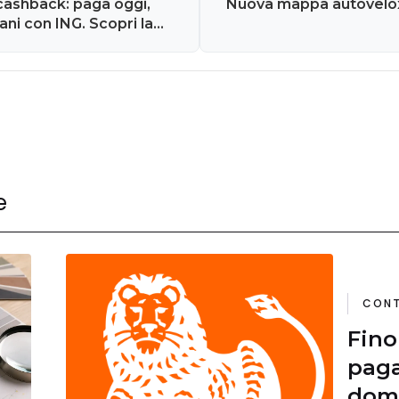
i cashback: paga oggi,
Nuova mappa autovelo
ni con ING. Scopri la
e
CONT
Fino
paga
doma