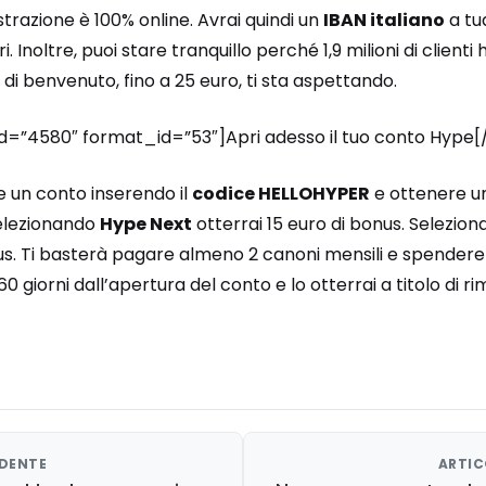
istrazione è 100% online. Avrai quindi un
IBAN italiano
a tu
i. Inoltre, puoi stare tranquillo perché 1,9 milioni di client
s di benvenuto, fino a 25 euro, ti sta aspettando.
_id=”4580″ format_id=”53″]Apri adesso il tuo conto Hype[
re un conto inserendo il
codice HELLOHYPER
e ottenere un
Selezionando
Hype Next
otterrai 15 euro di bonus. Selezio
nus. Ti basterà pagare almeno 2 canoni mensili e spender
 giorni dall’apertura del conto e lo otterrai a titolo di r
EDENTE
ARTIC