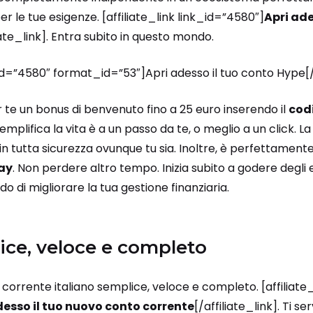
per le tue esigenze. [affiliate_link link_id=”4580″]
Apri ade
iate_link]. Entra subito in questo mondo.
_id=”4580″ format_id=”53″]Apri adesso il tuo conto Hype[
er te un bonus di benvenuto fino a 25 euro inserendo il
cod
semplifica la vita è a un passo da te, o meglio a un click. L
in tutta sicurezza ovunque tu sia. Inoltre, è perfettamen
ay
. Non perdere altro tempo. Inizia subito a godere degli 
ado di migliorare la tua gestione finanziaria.
ice, veloce e completo
corrente italiano semplice, veloce e completo. [affiliate_
desso il tuo nuovo conto corrente
[/affiliate_link]. Ti s