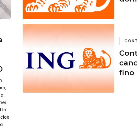
la p
a
CONT
e
Cont
cano
0
fino
n
ro,
ta
nei
etto
 cioè
ma