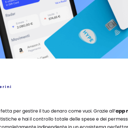
erini
fetta per gestire il tuo denaro come vuoi. Grazie all’
app 
istiche e hai il controllo totale delle spese e dei permess
 completamente indipendente in un ecosistema perfettam