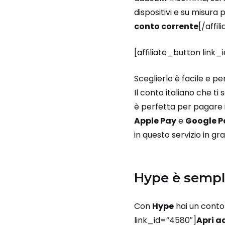
dispositivi e su misura 
conto corrente
[/affil
[affiliate_button link
Sceglierlo è facile e p
Il conto italiano che ti 
è perfetta per pagare 
Apple Pay
e
Google P
in questo servizio in gr
Hype è sempl
Con
Hype
hai un conto 
link_id=”4580″]
Apri a