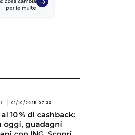
x: cosa cambia
per le multe
I
01/10/2025 07:30
 al 10 % di cashback:
 oggi, guadagni
ni con ING. Scopri