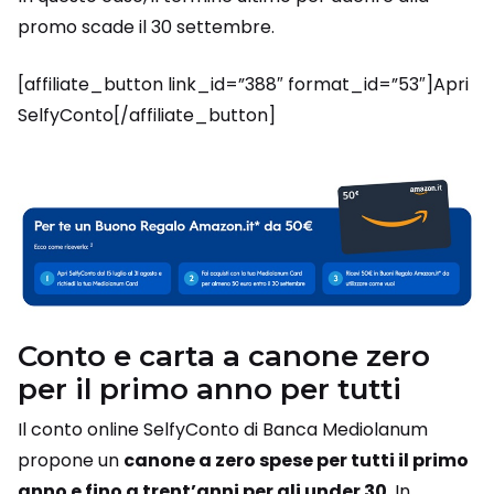
promo scade il 30 settembre.
[affiliate_button link_id=”388″ format_id=”53″]Apri
SelfyConto[/affiliate_button]
Conto e carta a canone zero
per il primo anno per tutti
Il conto online SelfyConto di Banca Mediolanum
propone un
canone a zero spese per tutti il primo
anno e fino a trent’anni per gli under 30
. In