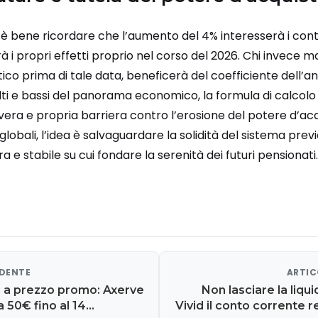
, è bene ricordare che l’aumento del 4% interesserà i contr
 i propri effetti proprio nel corso del 2026. Chi invece mat
ico prima di tale data, beneficerà del coefficiente dell’
alti e bassi del panorama economico, la formula di calcolo i
vera e propria barriera contro l’erosione del potere d’acq
lobali, l’idea è salvaguardare la solidità del sistema previ
 e stabile su cui fondare la serenità dei futuri pensionati.
EDENTE
ARTIC
ti a prezzo promo: Axerve
Non lasciare la liqu
a 50€ fino al 14
Vivid il conto corrente r