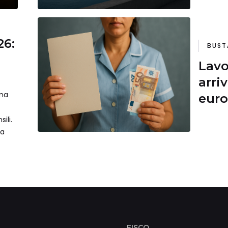
26:
BUST
Lavo
arri
ma
euro
ili.
la
FISCO