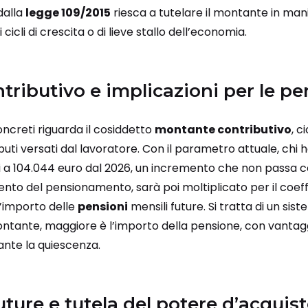
dalla
legge 109/2015
riesca a tutelare il montante in man
cli di crescita o di lieve stallo dell’economia.
tributivo
e implicazioni per le
pe
ncreti riguarda il cosiddetto
montante contributivo
, 
uti versati dal lavoratore. Con il parametro attuale, chi
 a 104.044 euro dal 2026, un incremento che non passa c
to del pensionamento, sarà poi moltiplicato per il coeffi
l’importo delle
pensioni
mensili future. Si tratta di un si
 montante, maggiore è l’importo della pensione, con vantaggi
rante la quiescenza.
uture e tutela del potere d’acquis