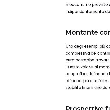
meccanismo previsto 
indipendentemente dai ci
Montante con
Uno degli esempi più co
complessiva dei contrib
euro potrebbe trovarsi
Questo valore, al momen
anagrafica, definendo 
efficace: più alto è il
stabilità finanziaria du
Prospettive f