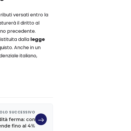
ibuti versati entro la
urerà il diritto al
anno precedente.
stituita dalla
legge
uisto. Anche in un
denziale italiano,
OLO SUCCESSIVO
idità ferma: con
ende fino al 4%