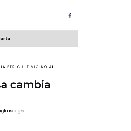
arte
HI È VICINO ALLA PENSIONE
osa cambia
gli assegni