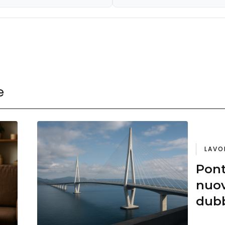
e
LAVO
Pont
nuov
dubb
Cont