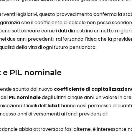
terventi legislativi, questo provvedimento conferma la stab
 garanzia che il coefficiente di calcolo non possa scendere
pena sottolineare come i dati dimostrino un netto miglior
nei due anni precedenti, rafforzando l’idea che la previd
qualità della vita di ogni futuro pensionato.
t
e
PIL nominale
rende spunto dal nuovo
coefficiente di capitalizzazion
 del
PIL nominale
degli ultimi cinque anni: un valore in cr
cazioni ufficiali dell’
Istat
hanno così permesso di quantif
ncesso anni di versamenti ai fondi previdenziali.
ionale abbia attraversato fasi alterne, è interessante n