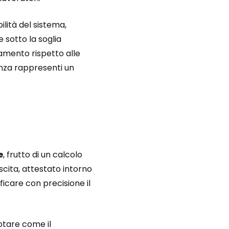
ilità del sistema,
 sotto la soglia
amento rispetto alle
enza rappresenti un
e
, frutto di un calcolo
escita, attestato intorno
icare con precisione il
otare come il