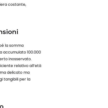
iera costante,
nsioni
cioè la somma
 ha accumulato 100.000
erto inosservato.
ciente relativo all’età
stema delicato ma
 tangibili per la
to