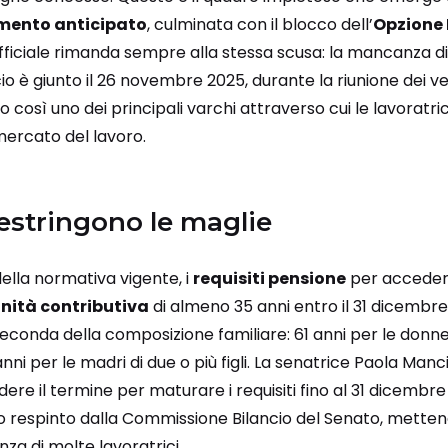
mento anticipato
, culminata con il blocco dell’
Opzione
ufficiale rimanda sempre alla stessa scusa: la mancanza d
cio è giunto il 26 novembre 2025, durante la riunione dei v
 così uno dei principali varchi attraverso cui le lavoratri
 mercato del lavoro.
 restringono le maglie
ella normativa vigente, i
requisiti pensione
per acceder
nità contributiva
di almeno 35 anni entro il 31 dicembre
seconda della composizione familiare: 61 anni per le donne 
 anni per le madri di due o più figli. La senatrice Paola Mancini
ere il termine per maturare i requisiti fino al 31 dicembr
respinto dalla Commissione Bilancio del Senato, mettend
nza di molte lavoratrici.