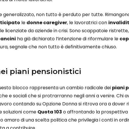
ite generalizzato, non tutto è perduto per tutte. Rimangon
ticipato
le
donne caregiver
, le lavoratrici con
invalidit
le licenziate da aziende in crisi. Sono scappatoie ristret
Mancini
ha già dichiarato l’intenzione di riformulare le
cop
ura, segnale che non tutto è definitivamente chiuso.
ei piani pensionistici
questo blocco rappresenta un cambio radicale dei
piani p
 e sociali che si protrarranno negli anni a venire. Chi a
 lavoro contando su Opzione Donna si ritrova ora a dover r
re soluzioni come
Quota 103
o affrontando la prospettiva
o amaro di una scelta politica che privilegia i conti in ordi
ta a contribuire.