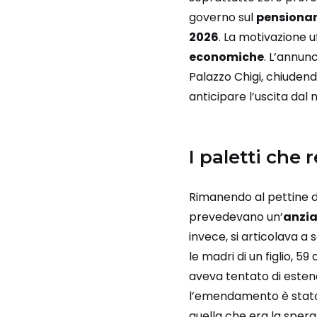
governo sul
pensiona
2026
. La motivazione 
economiche
. L’annun
Palazzo Chigi, chiudendo
anticipare l’uscita dal
I paletti che
Rimanendo al pettine d
prevedevano un’
anzia
invece, si articolava a 
le madri di un figlio, 59
aveva tentato di estend
l’emendamento è stato 
quella che era la spera