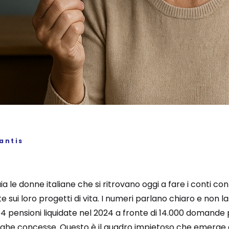
antis
0
ia le donne italiane che si ritrovano oggi a fare i conti c
sui loro progetti di vita. I numeri parlano chiaro e non l
.154 pensioni liquidate nel 2024 a fronte di 14.000 domande
ghe concesse. Questo è il quadro impietoso che emerge d