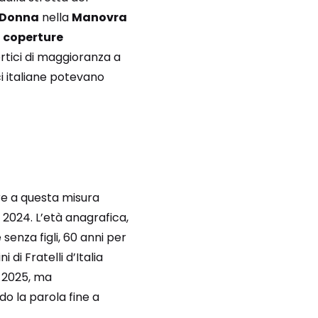
 Donna
nella
Manovra
i
coperture
ertici di maggioranza a
ci italiane potevano
e a questa misura
 2024. L’età anagrafica,
senza figli, 60 anni per
 di Fratelli d’Italia
e 2025, ma
o la parola fine a