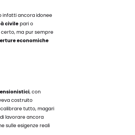
o infatti ancora idonee
à civile
pari o
te, certo, ma pur sempre
erture economiche
ensionistici
, con
veva costruito
icalibrare tutto, magari
 di lavorare ancora
ne sulle esigenze reali