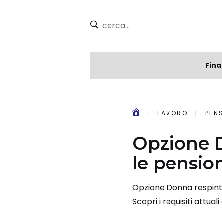
Fina
LAVORO
PEN
Opzione D
le pensio
Opzione Donna respint
Scopri i requisiti attua