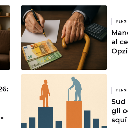
PENS
Mano
al c
Opzi
scon
26:
PENS
Sud 
gli 
ma
squi