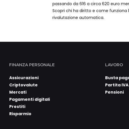
passando da 616 a circa 620 euro mens
Scopri chi ha diritto e come funziona 
rivalutazione automatica.
FINANZA PERSONALE
LAVORO
Assicurazioni
Busta pag
Criptovalute
Partita IVA
Mercati
Pensioni
Pagamenti digitali
Prestiti
Risparmio