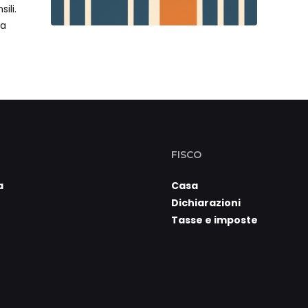
futu
ili.
la
FISCO
a
Casa
Dichiarazioni
Tasse e imposte