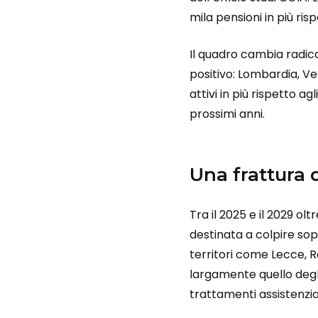
mila pensioni in più ris
Il quadro cambia radic
positivo: Lombardia, V
attivi in più rispetto a
prossimi anni.
Una frattura 
Tra il 2025 e il 2029 olt
destinata a colpire sopr
territori come Lecce, 
largamente quello degl
trattamenti assistenzial