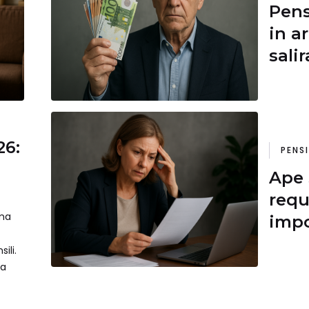
Pens
in a
sali
26:
PENS
Ape 
requ
ma
impo
Opzi
ili.
103
la