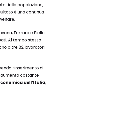
to della popolazione,
risultato è una continua
welfare.
ona, Ferrara e Biella.
ati. Al tempo stesso
ono oltre 82 lavoratori
endo l’inserimento di
 un aumento costante
economica dell’Italia
,