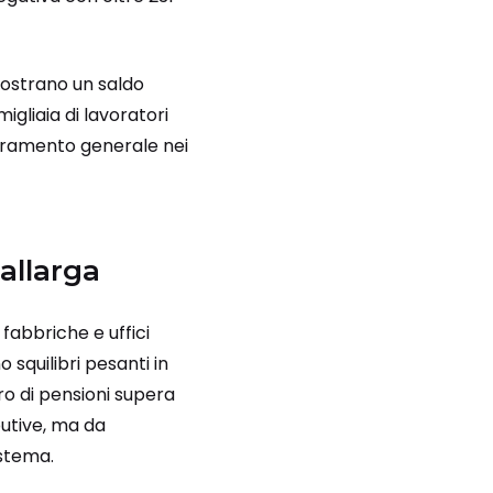
mostrano un saldo
gliaia di lavoratori
gioramento generale nei
allarga
a fabbriche e uffici
 squilibri pesanti in
ro di pensioni supera
butive, ma da
istema.