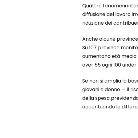
Quattro fenomeni inter
diffusione del lavoro ir
riduzione dei contribuen
Anche alcune province 
Su 107 province monito
aumentano età media e d
over 55 ogni 100 under 
Se non si amplia la ba
giovani e donne — il ri
della spesa previdenzi
accentuando le differen