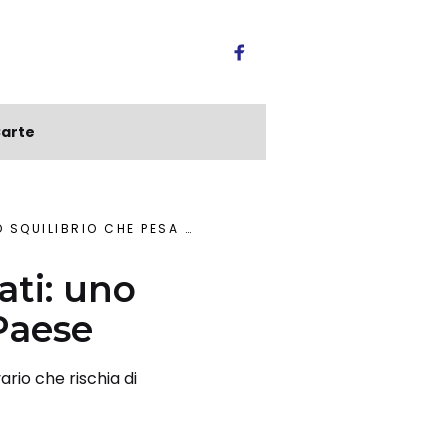
arte
HE PESA SUL FUTURO DEL PAESE
ati: uno
 Paese
ario che rischia di