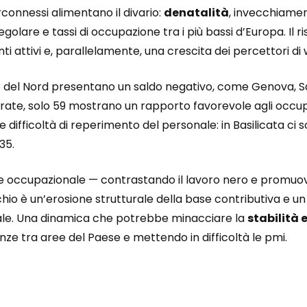
connessi alimentano il divario:
denatalità
, invecchiamen
regolare e tassi di occupazione tra i più bassi d’Europa. Il 
ti attivi e, parallelamente, una crescita dei percettori di 
del Nord presentano un saldo negativo, come Genova, Sav
rate, solo 59 mostrano un rapporto favorevole agli occup
ifficoltà di reperimento del personale: in Basilicata ci s
35.
se occupazionale — contrastando il lavoro nero e promuov
schio è un’erosione strutturale della base contributiva e
ale. Una dinamica che potrebbe minacciare la
stabilità 
ze tra aree del Paese e mettendo in difficoltà le pmi.