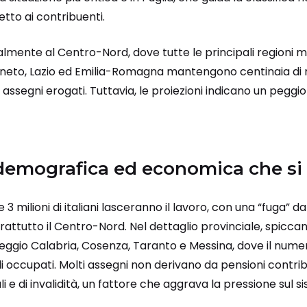
petto ai contribuenti.
almente al Centro-Nord, dove tutte le principali regioni 
eneto, Lazio ed Emilia-Romagna mantengono centinaia di mi
gli assegni erogati. Tuttavia, le proiezioni indicano un peg
demografica ed economica che si 
re 3 milioni di italiani lasceranno il lavoro, con una “fuga” d
attutto il Centro-Nord. Nel dettaglio provinciale, spiccano
Reggio Calabria, Cosenza, Taranto e Messina, dove il nume
i occupati. Molti assegni non derivano da pensioni contri
i e di invalidità, un fattore che aggrava la pressione sul s