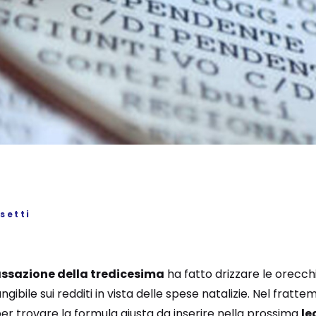
setti
ssazione della tredicesima
ha fatto drizzare le orecchi
angibile sui redditi in vista delle spese natalizie. Nel frat
per trovare la formula giusta da inserire nella prossima
le