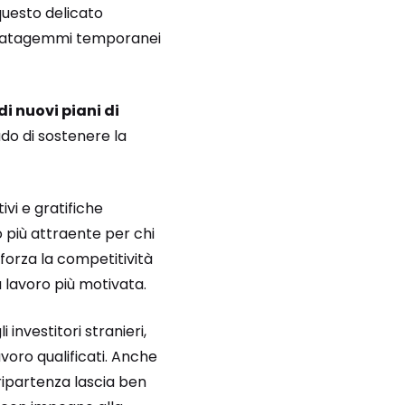
 questo delicato
a stratagemmi temporanei
di nuovi piani di
ado di sostenere la
vi e gratifiche
 più attraente per chi
fforza la competitività
 lavoro più motivata.
investitori stranieri,
avoro qualificati. Anche
 ripartenza lascia ben