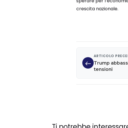
sperare per l’economia 
crescita nazionale.
ARTICOLO PREC
Trump abbassa
tensioni
Ti potrebbe interessar