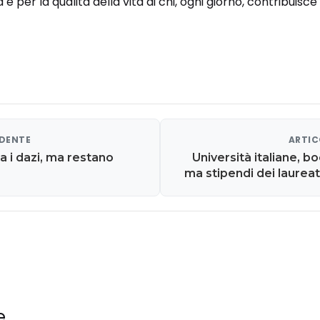
e per la qualità della vita di chi, ogni giorno, contribuisc
EDENTE
ARTIC
 i dazi, ma restano
Università italiane, bo
ma stipendi dei laureat
e