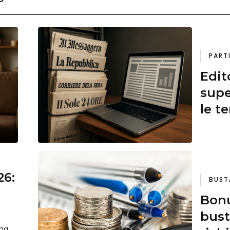
PART
Edito
supe
le t
26:
BUST
Bonu
bust
ma