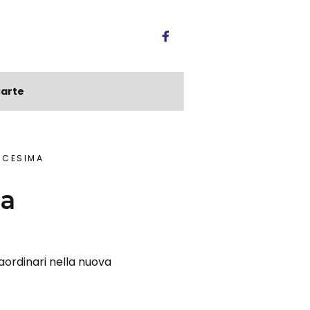
arte
ICESIMA
la
aordinari nella nuova