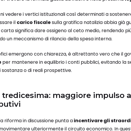
orni vedere i vertici istituzionali così determinati a sostene
ssare il
carico fiscale
sulla gratifica natalizia abbia già
carta significa dare ossigeno al ceto medio, rendendo più
o un meccanismo di rilancio della spesa interna.
fici emergono con chiarezza, è altrettanto vero che il go
e
per mantenere in equilibrio i conti pubblici, evitando la 
sostanza o di reali prospettive.
 tredicesima: maggiore impulso a
butivi
la riforma in discussione punta a
incentivare gli straordi
 movimentare ulteriormente il circuito economico. In questo