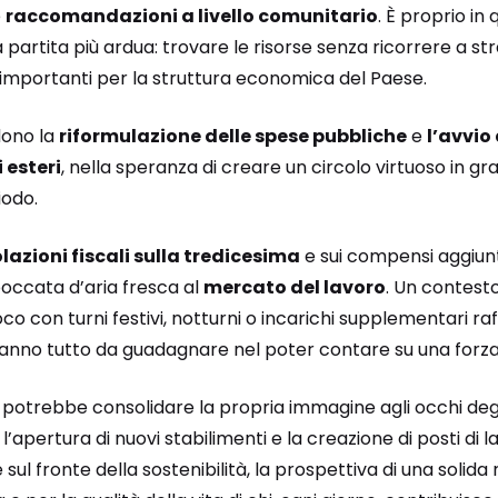
e
raccomandazioni a livello comunitario
. È proprio in
 la partita più ardua: trovare le risorse senza ricorrere 
i importanti per la struttura economica del Paese.
dono la
riformulazione delle spese pubbliche
e
l’avvio 
 esteri
, nella speranza di creare un circolo virtuoso in gr
iodo.
azioni fiscali sulla tredicesima
e sui compensi aggiunti
occata d’aria fresca al
mercato del lavoro
. Un contesto
co con turni festivi, notturni o incarichi supplementari ra
hanno tutto da guadagnare nel poter contare su una forza
potrebbe consolidare la propria immagine agli occhi degli 
apertura di nuovi stabilimenti e la creazione di posti di l
sul fronte della sostenibilità, la prospettiva di una solida