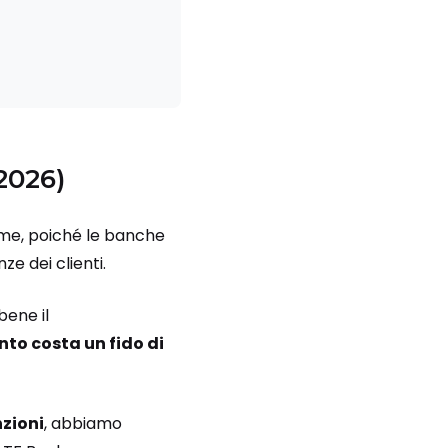
 2026)
ime, poiché le banche
e dei clienti.
bene il
to costa un fido di
nzioni
, abbiamo