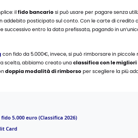
lice: il
fido bancario
si può usare per pagare senza utiliz
 addebito posticipato sul conto. Con le carte di credito a
ese successivo entro la data prefissata, pagando in un’uni
g
con fido da 5.000€, invece, si può rimborsare in piccole r
re la scelta, abbiamo creato una
classifica con le migliori
on
doppia modalità di rimborso
per scegliere la più ada
 fido 5.000 euro (Classifica 2026)
it Card