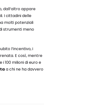
o, dall’altro appare
 I cittadini delle
ma molti potenziali
 di strumenti meno
ito l’incentivo, i
frenata. E così, mentre
i 100 milioni di euro e
eta
a chi ne ha davvero