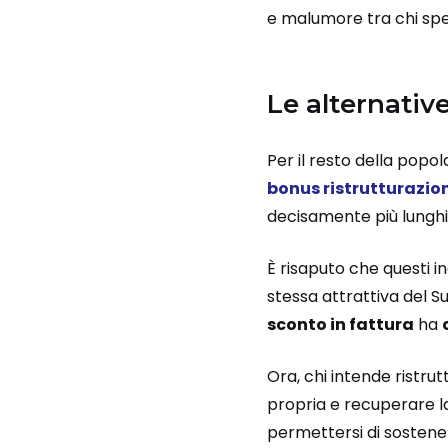
e malumore tra chi sper
Le alternativ
Per il resto della popo
bonus ristrutturazio
decisamente più lunghi
È risaputo che questi i
stessa attrattiva del Su
sconto in fattura
ha
Ora, chi intende ristru
propria e recuperare la
permettersi di sostene