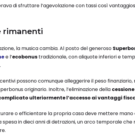
ava di sfruttare l’agevolazione con tassi così vantaggiosi
e rimanenti
lazione, la musica cambia. Al posto del generoso
Superbo
ne
e l’
ecobonus
tradizionale, con aliquote inferiori e tem
.
ncentivi possono comunque alleggerire il peso finanziario
perbonus originario. Inoltre, l’eliminazione della
cessione 
complicato ulteriormente l’accesso ai vantaggi fisca
tturare o efficientare la propria casa deve mettere mano a
 spesa in dieci anni di detrazioni, un arco temporale che
re.