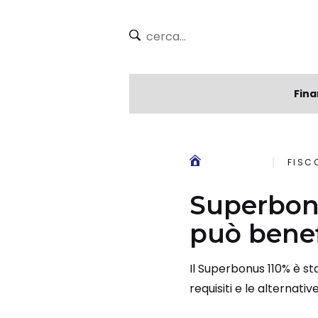
Fina
FISC
Superbonu
può benef
Il Superbonus 110% è st
requisiti e le alternative