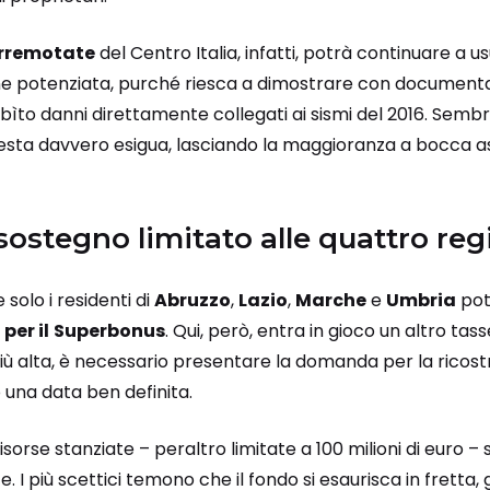
erremotate
del Centro Italia, infatti, potrà continuare a us
ne potenziata, purché riesca a dimostrare con documentaz
bìto danni direttamente collegati ai sismi del 2016. Semb
resta davvero esigua, lasciando la maggioranza a bocca as
ostegno limitato alle quattro reg
solo i residenti di
Abruzzo
,
Lazio
,
Marche
e
Umbria
pot
per il
Superbonus
. Qui, però, entra in gioco un altro tass
iù alta, è necessario presentare la domanda per la ricost
 una data ben definita.
isorse stanziate – peraltro limitate a 100 milioni di euro – s
te. I più scettici temono che il fondo si esaurisca in frett