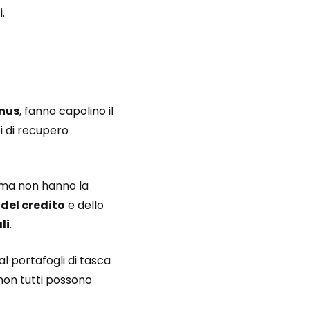
.
nus
, fanno capolino il
pi di recupero
, ma non hanno la
del credito
e dello
li
.
l portafogli di tasca
 non tutti possono