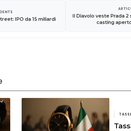
ARTIC
EDENTE
Il Diavolo veste Prada 2 s
treet: IPO da 15 miliardi
casting apert
e
TASS
Tass