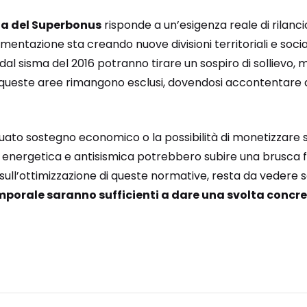
a del Superbonus
risponde a un’esigenza reale di rilanci
entazione sta creando nuove divisioni territoriali e sociali.
dal sisma del 2016 potranno tirare un sospiro di sollievo, 
 di queste aree rimangono esclusi, dovendosi accontentare
uato sostegno economico o la possibilità di monetizzare sub
one energetica e antisismica potrebbero subire una brusca 
sull’ottimizzazione di queste normative, resta da vedere se 
emporale saranno sufficienti a dare una svolta concr