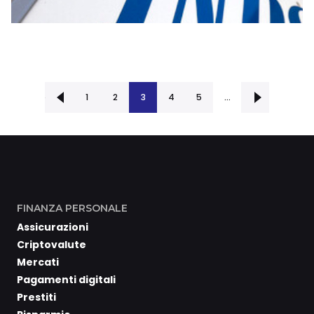
Precedente
1
2
3
4
Successiva ›
5
…
FINANZA PERSONALE
Assicurazioni
Criptovalute
Mercati
Pagamenti digitali
Prestiti