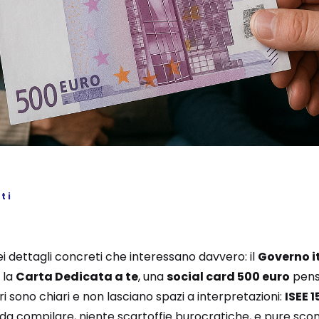
ti
 dettagli concreti che interessano davvero: il
Governo i
 la
Carta Dedicata a te
, una
social card 500 euro
pens
ri sono chiari e non lasciano spazi a interpretazioni:
ISEE 
a compilare, niente scartoffie burocratiche, e pure sconti