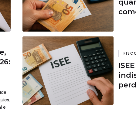
quan
come
e,
FISC
26:
ISEE
indi
perd
cade
e i b
uies.
ni e