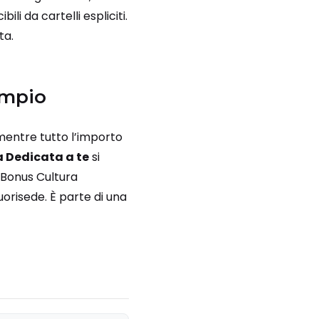
li da cartelli espliciti.
ta.
ampio
 mentre tutto l’importo
 Dedicata a te
si
Bonus Cultura
uorisede. È parte di una