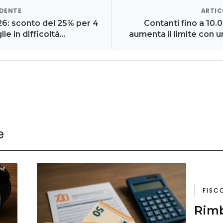
EDENTE
ARTIC
26: sconto del 25% per 4
Contanti fino a 10.00
lie in difficoltà
aumenta il limite con u
e
FISC
Rimb