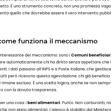
etto. È uno strumento concreto, non una promessa vaga. 
ta quello che dovrebbe essere il vero intervento pubblic
 come funziona il meccanismo
 interessante del meccanismo: sono i
Comuni beneficiar
icare automaticamente chi ha diritto senza aspettare che
enti. I dati passano all’INPS e a Poste Italiane, che gestisce
tti però ricevono questa agevolazione: chi già beneficia 
pI rimane escluso. È una scelta logica, anche se non semp
ato con la dovuta trasparenza.
per una cosa: i
beni alimentari
. Punto. Non carburanti, 
che non siano alimentari. L’elenco è stabilito dal Ministero 