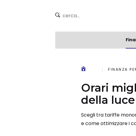
Fina
FINANZA P
Orari migl
della luce
Scegli tra tariffe monora
e come ottimizzare i c