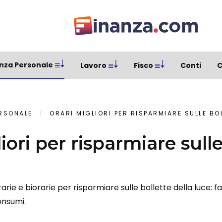
nza Personale
Lavoro
Fisco
Conti
C
ERSONALE
ORARI MIGLIORI PER RISPARMIARE SULLE BO
iori per risparmiare sulle
rie e biorarie per risparmiare sulle bollette della luce: fas
onsumi.