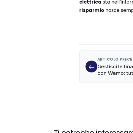
elettrica
sta nell’infor
risparmio
nasce semp
ARTICOLO PREC
Gestisci le fi
con Wamo: tutt
Ti potrebbe interessar