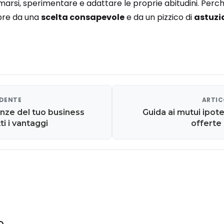
marsi, sperimentare e adattare le proprie abitudini. Perché
re da una
scelta consapevole
e da un pizzico di
astuzi
EDENTE
ARTIC
nanze del tuo business
Guida ai mutui ipotec
i i vantaggi
offerte
e