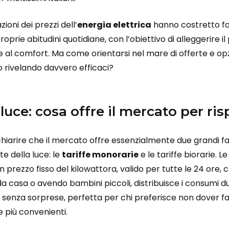
zioni dei prezzi dell’
energia elettrica
hanno costretto fa
oprie abitudini quotidiane, con l’obiettivo di alleggerire i
e al comfort. Ma come orientarsi nel mare di offerte e opz
no rivelando davvero efficaci?
 luce: cosa offre il mercato per ri
chiarire che il mercato offre essenzialmente due grandi fam
te della luce: le
tariffe monorarie
e le tariffe biorarie.
un prezzo fisso del kilowattora, valido per tutte le 24 ore, 
a casa o avendo bambini piccoli, distribuisce i consumi d
 senza sorprese, perfetta per chi preferisce non dover far
e più convenienti.