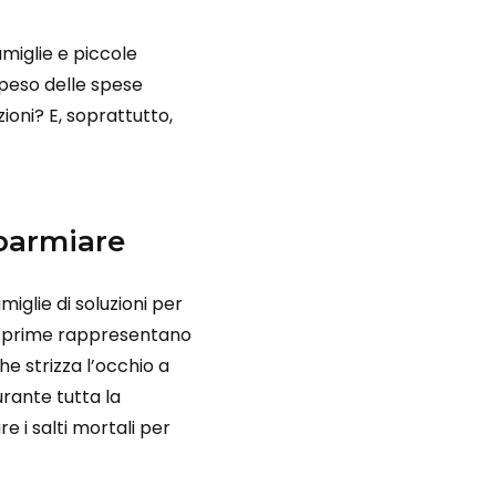
miglie e piccole
l peso delle spese
ioni? E, soprattutto,
sparmiare
iglie di soluzioni per
 Le prime rappresentano
che strizza l’occhio a
urante tutta la
e i salti mortali per