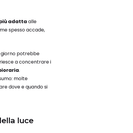
 più adatta
alle
come spesso accade,
il giorno potrebbe
 riesce a concentrare i
bioraria
.
onsumo: molte
are dove e quando si
ella luce