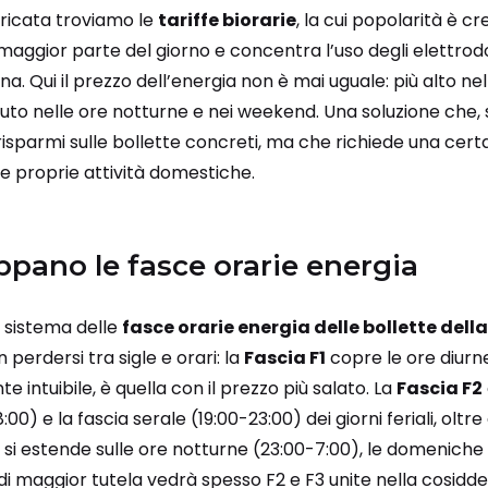
arricata troviamo le
tariffe biorarie
, la cui popolarità è c
 maggior parte del giorno e concentra l’uso degli elettrod
ana. Qui il prezzo dell’energia non è mai uguale: più alto nel
tenuto nelle ore notturne e nei weekend. Una soluzione che,
risparmi sulle bollette concreti, ma che richiede una certa
le proprie attività domestiche.
ppano le fasce orarie energia
l sistema delle
fasce orarie energia delle bollette della
perdersi tra sigle e orari: la
Fascia F1
copre le ore diurne 
e intuibile, è quella con il prezzo più salato. La
Fascia F2
00) e la fascia serale (19:00-23:00) dei giorni feriali, oltr
si estende sulle ore notturne (23:00-7:00), le domeniche e i
di maggior tutela vedrà spesso F2 e F3 unite nella cosidde