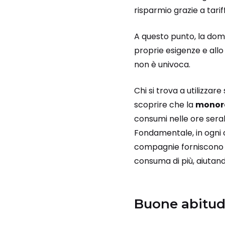
risparmio grazie a tarif
A questo punto, la do
proprie esigenze e all
non è univoca.
Chi si trova a utilizzar
scoprire che la
monor
consumi nelle ore sera
Fondamentale, in ogni c
compagnie forniscono a
consuma di più, aiutand
Buone abitudi