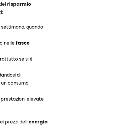
 del
risparmio
i:
ine settimana, quando
o nelle
fasce
attutto se si è
dandosi di
di un consumo
 prestazioni elevate
i prezzi dell’
energia