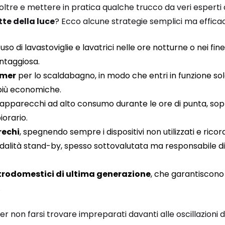
oltre e mettere in pratica qualche trucco da veri esperti
tte della luce
? Ecco alcune strategie semplici ma efficac
’uso di lavastoviglie e lavatrici nelle ore notturne o nei f
antaggiosa.
imer
per lo scaldabagno, in modo che entri in funzione sol
iù economiche.
i apparecchi ad alto consumo durante le ore di punta, sopr
iorario.
rechi
, spegnendo sempre i dispositivi non utilizzati e ricor
odalità stand-by, spesso sottovalutata ma responsabile 
trodomestici di ultima generazione
, che garantiscono
.
per non farsi trovare impreparati davanti alle oscillazioni de