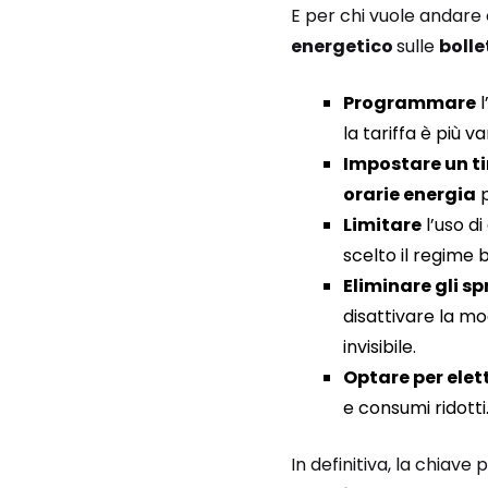
E per chi vuole andare 
energetico
sulle
bolle
Programmare
l
la tariffa è più v
Impostare un t
orarie energia
p
Limitare
l’uso d
scelto il regime b
Eliminare gli sp
disattivare la m
invisibile.
Optare per elet
e consumi ridotti
In definitiva, la chiave 