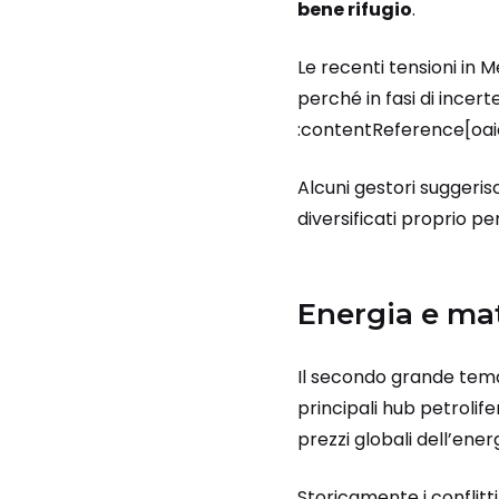
bene rifugio
.
Le recenti tensioni in 
perché in fasi di incer
:contentReference[oai
Alcuni gestori suggeris
diversificati proprio pe
Energia e mat
Il secondo grande tema
principali hub petrolif
prezzi globali dell’energ
Storicamente i conflitti