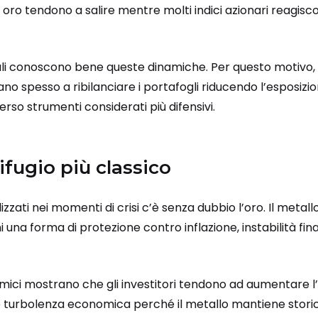
e oro tendono a salire mentre molti indici azionari reagisc
ionali conoscono bene queste dinamiche. Per questo motivo
iano spesso a ribilanciare i portafogli riducendo l’esposizion
so strumenti considerati più difensivi.
rifugio più classico
lizzati nei momenti di crisi c’è senza dubbio l’oro. Il metal
una forma di protezione contro inflazione, instabilità fina
ici mostrano che gli investitori tendono ad aumentare l’
te turbolenza economica perché il metallo mantiene stori