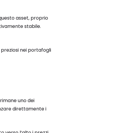
 questo asset, proprio
tivamente stabile.
preziosi nei portafogli
 rimane uno dei
enzare direttamente i
 verso l’alto i prezzi