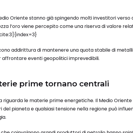
Medio Oriente stanno già spingendo molti investitori verso
tezza l’oro viene percepito come una riserva di valore rela
cite:3]{index=3}
cono addirittura di mantenere una quota stabile di metalli 
r affrontare eventi geopolitici imprevedibili.
erie prime tornano centrali
 riguarda le materie prime energetiche. Il Medio Oriente
eri del pianeta e qualsiasi tensione nella regione può influ
ia.
 che coinvolgono grandi produttori di petrolio hanno spinto