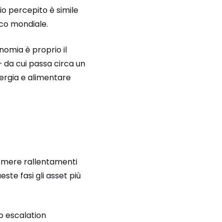
hio percepito è simile
ico mondiale.
nomia è proprio il
– da cui passa circa un
nergia e alimentare
 temere rallentamenti
ste fasi gli asset più
 o escalation