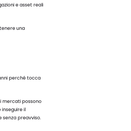
azioni e asset reali
ntenere una
i anni perché tocca
e i mercati possono
 inseguire il
 senza preavviso.