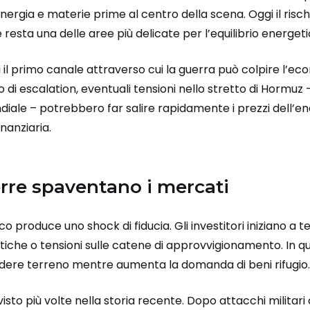
energia e materie prime al centro della scena. Oggi il risc
 resta una delle aree più delicate per l’equilibrio energet
i il primo canale attraverso cui la guerra può colpire l’eco
o di escalation, eventuali tensioni nello stretto di Hormuz 
diale – potrebbero far salire rapidamente i prezzi dell’e
inanziaria.
rre spaventano i mercati
ico produce uno shock di fiducia. Gli investitori iniziano a
tiche o tensioni sulle catene di approvvigionamento. In que
rdere terreno mentre aumenta la domanda di beni rifugio.
isto più volte nella storia recente. Dopo attacchi militari