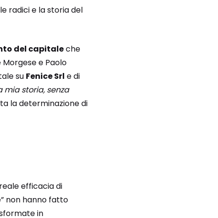
radici e la storia del
to del capitale
che
le Morgese e Paolo
tale su
Fenice Srl
e di
la mia storia, senza
utta la determinazione di
reale efficacia di
te” non hanno fatto
asformate in