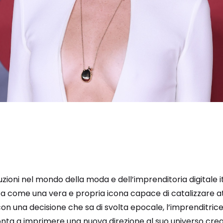
uzioni nel mondo della moda e dell’imprenditoria digitale it
a come una vera e propria icona capace di catalizzare a
n una decisione che sa di svolta epocale, l’imprenditrice
onta a imprimere una nuova direzione al suo universo crea