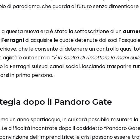
o di paradigma, che guarda al futuro senza dimenticare le 
o a questa nuova era è stata la sottoscrizione di un
aumen
 Ferragni
di acquisire le quote detenute dai soci Pasqua
chiave, che le consente di detenere un controllo quasi to
agilità e autonomia. “
È la scelta di rimettere le mani sul
to la Ferragni sui suoi canali social, lasciando trasparire t
orsi in prima persona.
tegia dopo il Pandoro Gate
come un anno spartiacque, in cui sarà possibile misurare la 
. Le difficoltà incontrate dopo il cosiddetto “Pandoro Ga
 convinzione dell’imprenditrice: le crisi possono essere tr