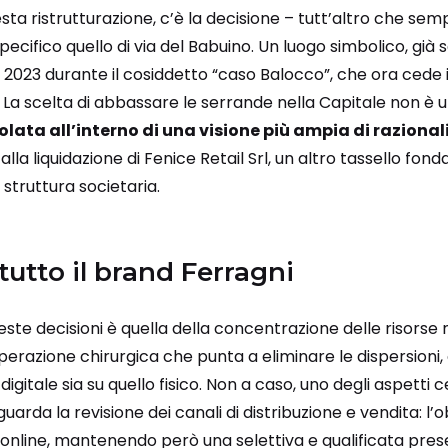
sta ristrutturazione, c’è la decisione – tutt’altro che sem
 specifico quello di via del Babuino. Un luogo simbolico, già
el 2023 durante il cosiddetto “caso Balocco”, che ora cede 
a. La scelta di abbassare le serrande nella Capitale non è u
lata all’interno di una visione più ampia di raziona
alla liquidazione di Fenice Retail Srl, un altro tassello f
 struttura societaria.
i tutto il brand Ferragni
ste decisioni è quella della concentrazione delle risorse 
perazione chirurgica che punta a eliminare le dispersioni,
digitale sia su quello fisico. Non a caso, uno degli aspetti c
guarda la revisione dei canali di distribuzione e vendita: l’o
online, mantenendo però una selettiva e qualificata presenz