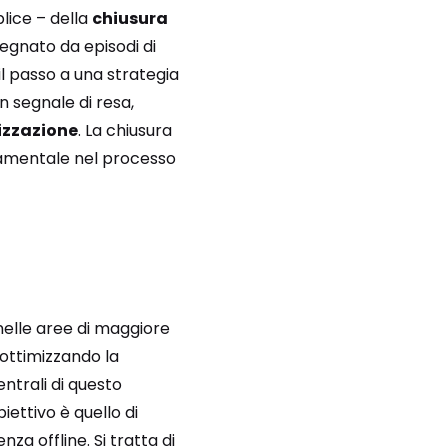
plice – della
chiusura
 segnato da episodi di
il passo a una strategia
n segnale di resa,
lizzazione
. La chiusura
ondamentale nel processo
nelle aree di maggiore
 ottimizzando la
entrali di questo
biettivo è quello di
a offline. Si tratta di