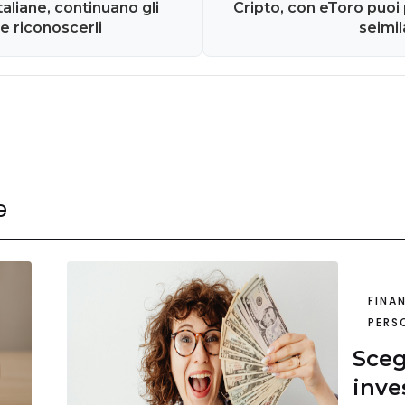
aliane, continuano gli
Cripto, con eToro puoi 
e riconoscerli
seimi
e
FINA
PERS
Sceg
inve