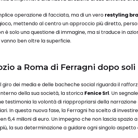
mplice operazione di facciata, ma di un vero
restyling br
 gioco, mettendo al centro un approccio più diretto, person
n è solo una questione di immagine, ma si traduce in azio
 vanno ben oltre la superficie.
ozio a Roma di Ferragni dopo soli
 il giro dei media e delle bacheche social riguarda il raffo
’interno della sua società, la storica
Fenice Srl
. Un segnale
testimonia la volontà di riappropriarsi della narrazione 
diari. In questa nuova fase, la Ferragni ha scelto di inves
 ben 6,4 milioni di euro. Un impegno che non lascia spazio 
 più, la sua determinazione a guidare ogni singolo aspetto d