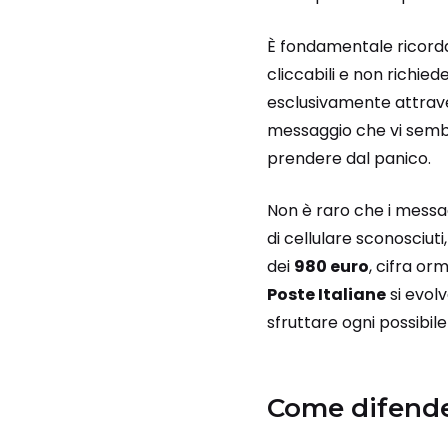
È fondamentale ricor
cliccabili e non richie
esclusivamente attraver
messaggio che vi sembr
prendere dal panico.
Non è raro che i messa
di cellulare sconosciuti
dei
980 euro
, cifra or
Poste Italiane
si evol
sfruttare ogni possibil
Come difender