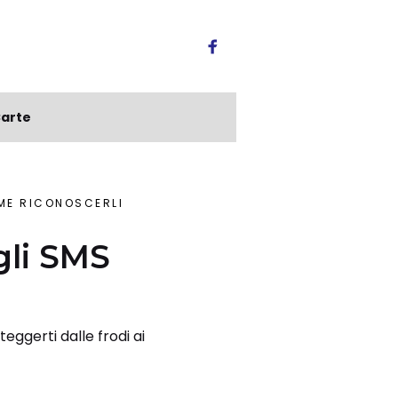
arte
OME RICONOSCERLI
gli SMS
eggerti dalle frodi ai