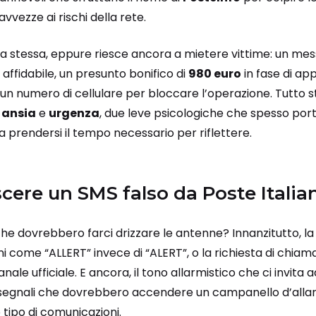
ezze ai rischi della rete.
a stessa, eppure riesce ancora a mietere vittime: un m
affidabile, un presunto bonifico di
980 euro
in fase di ap
 un numero di cellulare per bloccare l’operazione. Tutto s
e
ansia
e
urgenza
, due leve psicologiche che spesso por
a prendersi il tempo necessario per riflettere.
ere un SMS falso da Poste Italia
 che dovrebbero farci drizzare le antenne? Innanzitutto, la
i come “ALLERT” invece di “ALERT”, o la richiesta di chia
anale ufficiale. E ancora, il tono allarmistico che ci invita 
 segnali che dovrebbero accendere un campanello d’alla
tipo di comunicazioni.