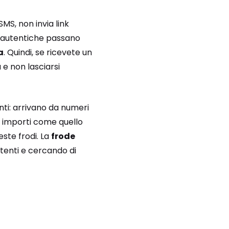
MS, non invia link
i autentiche passano
a
. Quindi, se ricevete un
e non lasciarsi
nti: arrivano da numeri
 a importi come quello
este frodi. La
frode
tenti e cercando di