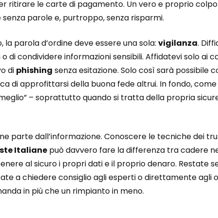
r ritirare le carte di pagamento. Un vero e proprio colpo
 senza parole e, purtroppo, senza risparmi.
to, la parola d’ordine deve essere una sola:
vigilanza
. Dif
 o di condividere informazioni sensibili. Affidatevi solo ai can
vo di
phishing
senza esitazione. Solo così sarà possibile c
a di approfittarsi della buona fede altrui. In fondo, come si
meglio” – soprattutto quando si tratta della propria sicur
ne parte dall’informazione. Conoscere le tecniche dei truf
ste Italiane
può davvero fare la differenza tra cadere ne
nere al sicuro i propri dati e il proprio denaro. Restate s
tate a chiedere consiglio agli esperti o direttamente agli o
omanda in più che un rimpianto in meno.