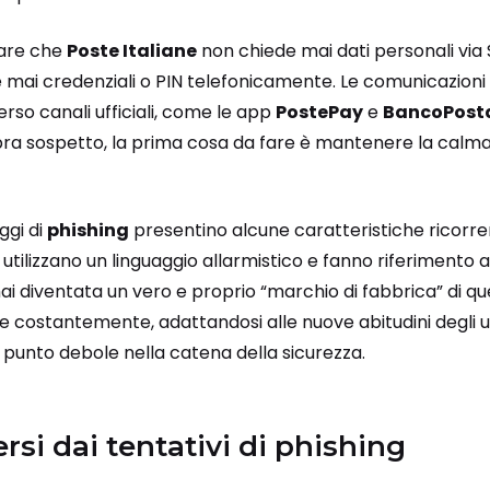
dare che
Poste Italiane
non chiede mai dati personali via S
de mai credenziali o PIN telefonicamente. Le comunicazion
so canali ufficiali, come le app
PostePay
e
BancoPost
a sospetto, la prima cosa da fare è mantenere la calma 
ggi di
phishing
presentino alcune caratteristiche ricorre
, utilizzano un linguaggio allarmistico e fanno riferimento
mai diventata un vero e proprio “marchio di fabbrica” di qu
ve costantemente, adattandosi alle nuove abitudini degli u
e punto debole nella catena della sicurezza.
si dai tentativi di phishing