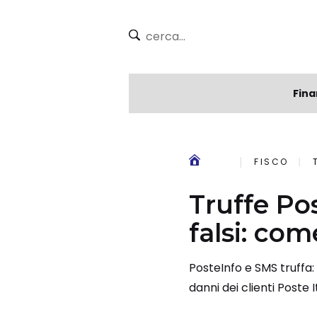
Fina
FISCO
Truffe Po
falsi: com
PosteInfo e SMS truffa: 
danni dei clienti Poste I