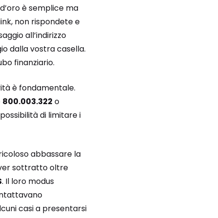
a d’oro è semplice ma
link, non rispondete e
ggio all’indirizzo
io dalla vostra casella.
bo finanziario.
ività è fondamentale.
e
800.003.322
o
ssibilità di limitare i
icoloso abbassare la
ver sottratto oltre
S
. Il loro modus
ontattavano
alcuni casi a presentarsi