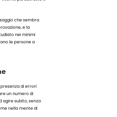
essaggio che sembra
provazione, e la
tudiato nei minimi
tano le persone a
ne
 presenza di errori
mare un numero di
ad agire subito, senza
rme nella mente di