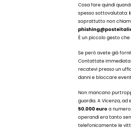
Cosa fare quindi quand
spesso sottovalutata:
soprattutto non chiamat
phishing@posteitalia
È un piccolo gesto che 
Se però avete già forni
Contattate immediatamen
recatevi presso un uffic
danni e bloccare eventu
Non mancano purtroppo
guardia. A Vicenza, ad 
50.000 euro
a numeros
operandi era tanto sem
telefonicamente le vit