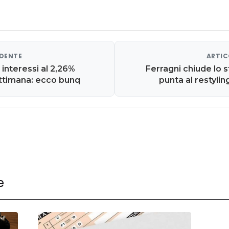
EDENTE
ARTIC
 interessi al 2,26%
Ferragni chiude lo 
ettimana: ecco bunq
punta al restylin
e