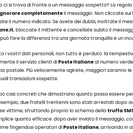
o ci si trova di fronte a un messaggio sospetto? La regol
ignorare completamente
il messaggio. Non cliccate sui 
e il numero indicato. Se avete dei dubbi, inoltrate il messa
ne.it
, bloccate il mittente e cancellate subito il messagg
può fare la differenza tra una giornata tranquilla e un incu
to i vostri dati personali, non tutto è perduto: la tempest
te il servizio clienti di
Poste Italiane
al numero verd
io postale. Più velocemente agirete, maggiori saranno le po
ali transazioni sospette.
 casi concreti che dimostrano quanto possa essere per
esempio, due fratelli trentenni sono stati arrestati dopo a
e vittime, sfruttando proprio lo schema della
truffa SM
plice quanto efficace: dopo aver inviato il messaggio, c
time fingendosi operatori di
Poste Italiane
, arrivando in 