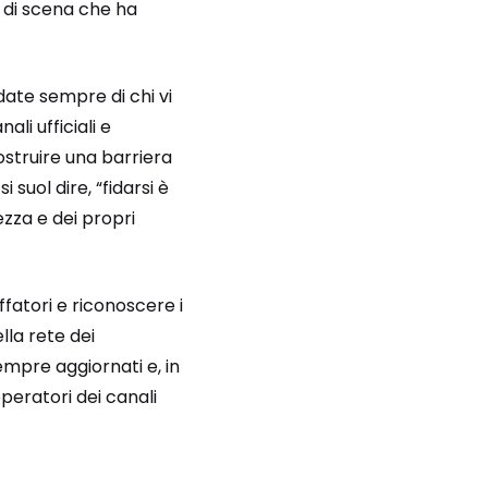
 di scena che ha
fidate sempre di chi vi
ali ufficiali e
ostruire una barriera
 suol dire, “fidarsi è
ezza e dei propri
fatori e riconoscere i
lla rete dei
empre aggiornati e, in
peratori dei canali