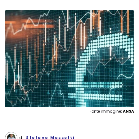
Fonte immagine:
ANSA
di
Stefano Mossetti