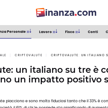
nza Personale
Lavoro
Fisco
Conti
C
ALE
CRIPTOVALUTE
CRIPTOVALUTE: UN ITALIANO SU TRE È CONVINTO CHE A
te: un italiano su tre è 
no un impatto positivo s
valute piacciono e sono molto fiduciosi tanto che il 33% è 
ocietà, il 61% di chi le possiede sta pianificando di aumenta