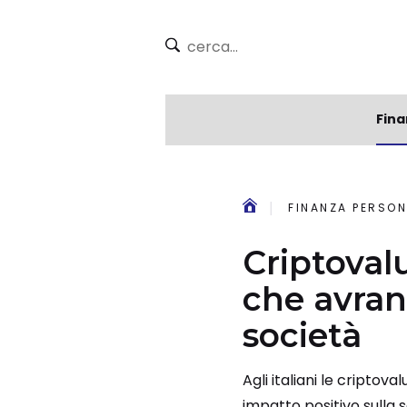
Fina
FINANZA PERSON
Criptovalu
che avran
società
Agli italiani le cripto
impatto positivo sulla s