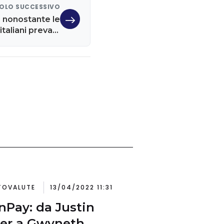
OLO SUCCESSIVO
 nonostante le
italiani prevale
l'ottimismo
TOVALUTE
13/04/2022 11:31
Pay: da Justin
er a Gwyneth