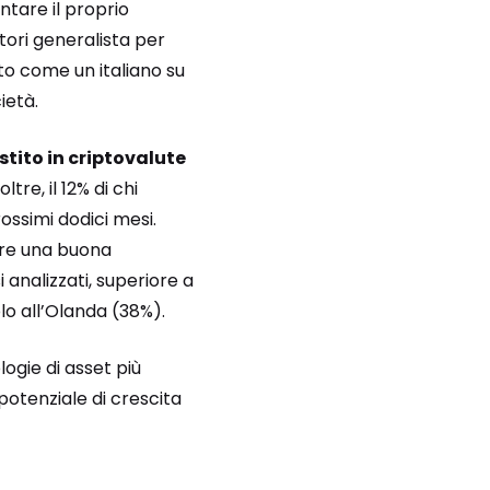
ntare il proprio
ori generalista per
to come un italiano su
ietà.
stito in criptovalute
tre, il 12% di chi
ossimi dodici mesi.
vere una buona
 analizzati, superiore a
lo all’Olanda (38%).
ogie di asset più
 potenziale di crescita