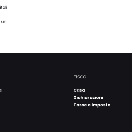
tali
i un
FISCO
a
Casa
Dichiarazioni
Tasse e imposte