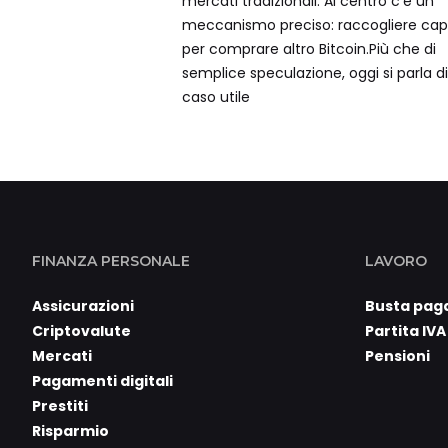
mercati tradizionali. Al centro c’è un
meccanismo preciso: raccogliere capi
per comprare altro Bitcoin.Più che di
semplice speculazione, oggi si parla d
caso utile
FINANZA PERSONALE
LAVORO
Assicurazioni
Busta pag
Criptovalute
Partita IVA
Mercati
Pensioni
Pagamenti digitali
Prestiti
Risparmio