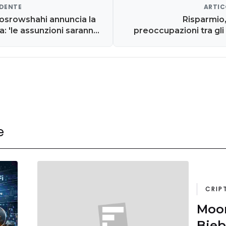
EDENTE
ARTIC
hosrowshahi annuncia la
Risparmio,
a: 'le assunzioni saranno
preoccupazioni tra gli 
e
CRIP
Moon
Bieb