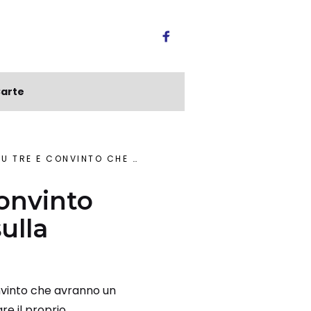
arte
VRANNO UN IMPATTO POSITIVO SULLA SOCIETÀ
convinto
ulla
convinto che avranno un
re il proprio