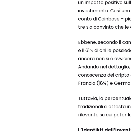
un impatto positivo sull
investimento. Così una
conto di Coinbase – pi
tre sia convinto che le
Ebbene, secondo il cam
e il 61% di chi le possie
ancora non si è avvicin
Andando nel dettaglio, i
conoscenza dei cripto a
Francia (18%) e Germani
Tuttavia, la percentual
tradizionali si attesta 
rilevante su cui poter 
L’identikit dell’inves