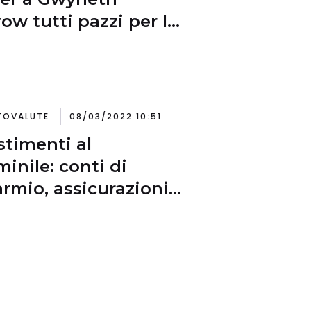
row tutti pazzi per la
to startup da 3,4 mld
TOVALUTE
08/03/2022 10:51
stimenti al
inile: conti di
armio, assicurazioni e
tovalute tra gli
menti finanziari
riti