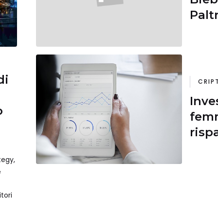
Palt
crip
$
di
CRIP
Inve
o
femm
risp
crip
tegy,
stru
e
prefe
tori