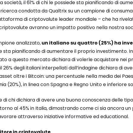
a società, il 61% di chi le possiede sta pianificando di aume
 ricerca condotta da Qualtrix su un campione di consumat
attaforma di criptovalute leader mondiale – che ha rivela
 criptovalute avranno un impatto positivo nella nostra soc
pione analizzato,
un italiano su quattro (25%) ha inve
de sta pianificando di aumentare il proprio investimento. Inol
ato a questo mercato dichiara di volerle acquistare nei pr
l 26% degli italiani interpellati dall’indagine dichiara di a
sset oltre i Bitcoin: una percentuale nella media dei Paesi
a (20%), in linea con Spagna e Regno Unito e inferiore so
e di chi dichiara di avere una buona conoscenza delle tipol
intorno al 45% in Italia, dimostrando come ci sia ancora un
lavorare attraverso iniziative informative ed educational.
titore in criptovalute