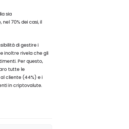
ia sia
el 70% dei casi, il
bilità di gestire i
 inoltre rivela che gli
timenti. Per questo,
aro tutte le
 al cliente (44%) e i
nti in criptovalute.