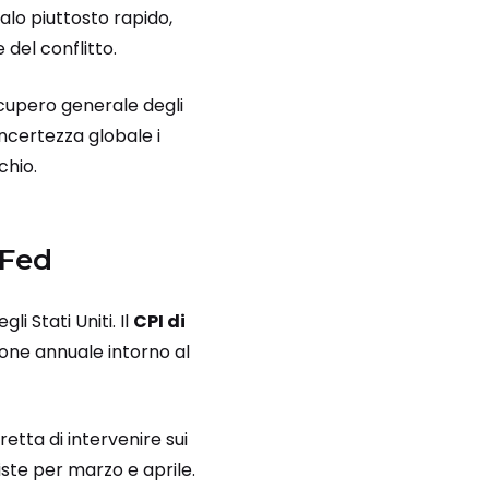
alo piuttosto rapido,
del conflitto.
ecupero generale degli
incertezza globale i
chio.
 Fed
i Stati Uniti. Il
CPI di
ione annuale intorno al
etta di intervenire sui
viste per marzo e aprile.