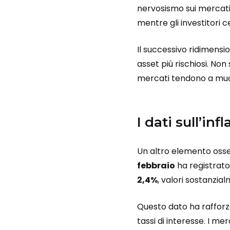
nervosismo sui mercati.
mentre gli investitori 
Il successivo ridimens
asset più rischiosi. Non
mercati tendono a muov
I dati sull’in
Un altro elemento osserv
febbraio
ha registrato
2,4%
, valori sostanzia
Questo dato ha rafforz
tassi di interesse. I me