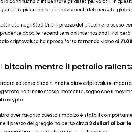
lio continuano a influenzare gli asset più volatili. In que
eagendo rapidamente ai cambiamenti del mercato global
ttinata negli Stati Uniti il prezzo del bitcoin era sceso ve
rudente dopo le recenti tensioni internazionali. Poi però 
ipale criptovaluta ha ripreso forza tornando vicino ai
71.0
l bitcoin mentre il petrolio rallent
uardato soltanto bitcoin. Anche altre criptovalute impor
gistrato rialzi nello stesso momento, segno che il movim
to crypto.
mbra aver favorito questo rimbalzo è stato il comportame
one il prezzo del greggio ha perso circa
3 dollari al barile
ressione che si era creata sui mercati finanziari.