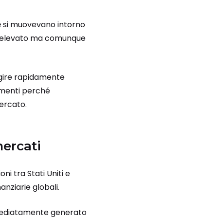
e
si muovevano intorno
ora elevato ma comunque
eagire rapidamente
vimenti perché
ercato.
mercati
ni tra Stati Uniti e
nanziarie globali.
mmediatamente generato