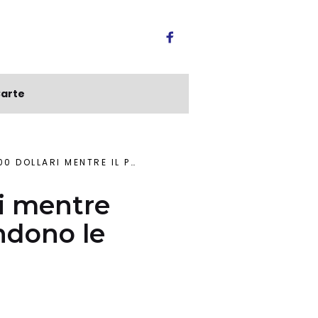
arte
LENTA E I MERCATI ATTENDONO LE MOSSE DELLA FED
ri mentre
endono le