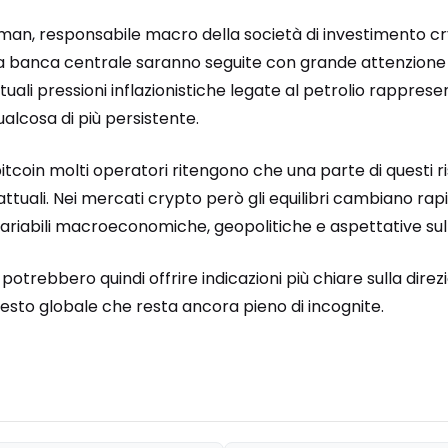
an, responsabile macro della società di investimento c
a banca centrale saranno seguite con grande attenzione da
uali pressioni inflazionistiche legate al petrolio rappre
lcosa di più persistente.
itcoin molti operatori ritengono che una parte di questi ri
attuali. Nei mercati crypto però gli equilibri cambiano r
variabili macroeconomiche, geopolitiche e aspettative sul
otrebbero quindi offrire indicazioni più chiare sulla dire
testo globale che resta ancora pieno di incognite.