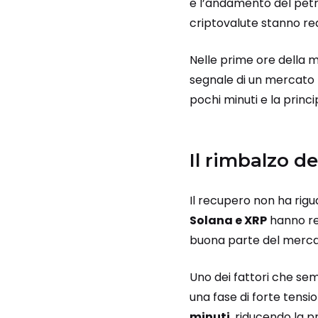
e l’andamento del petro
criptovalute stanno r
Nelle prime ore della ma
segnale di un mercato p
pochi minuti e la princ
Il rimbalzo de
Il recupero non ha rig
Solana e XRP
hanno re
buona parte del merca
Uno dei fattori che se
una fase di forte tensi
minuti
, riducendo la p