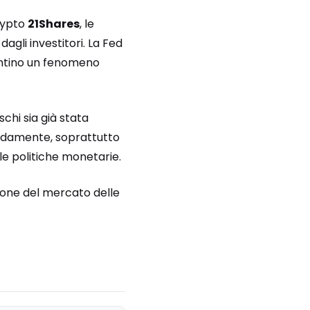
rypto
21Shares
, le
gli investitori. La Fed
sentino un fenomeno
schi sia già stata
apidamente, soprattutto
le politiche monetarie.
zione del mercato delle