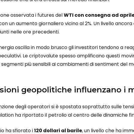
sione osservata i futures del
WTI con consegna ad april
le, con un aumento giornaliero vicino al 2%. Un livello anc
iunti nelle ore precedenti.
nergia oscilla in modo brusco gli investitori tendono a r
peculativi. Le criptovalute spesso amplificano questi mo
segmenti più sensibili ai cambiamenti di sentiment del m
nsioni geopolitiche influenzano i 
enzione degli operatori si è spostata soprattutto sulle tensio
calation ha riportato il petrolio al centro delle dinamiche fi
o ha sfiorato i
120 dollari al barile
, un livello che ha i