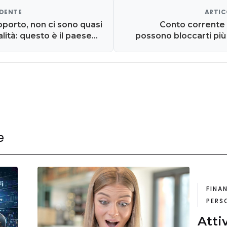
EDENTE
ARTIC
porto, non ci sono quasi
Conto corrente 
lità: questo è il paese
possono bloccarti più 
i lavora per hobby
e
FINA
PERS
Atti