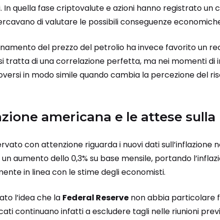
 In quella fase criptovalute e azioni hanno registrato un c
cercavano di valutare le possibili conseguenze economiche 
ionamento del prezzo del petrolio ha invece favorito un r
 si tratta di una correlazione perfetta, ma nei momenti di 
ersi in modo simile quando cambia la percezione del ris
flazione americana e le attese sulla
ato con attenzione riguarda i nuovi dati sull’inflazione negl
 un aumento dello 0,3% su base mensile, portando l’inflaz
lmente in linea con le stime degli economisti.
ato l’idea che la
Federal Reserve
non abbia particolare fr
rcati continuano infatti a escludere tagli nelle riunioni pre