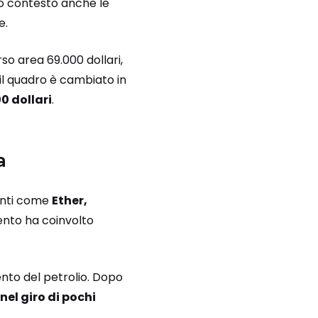
sto contesto anche le
e.
rso area 69.000 dollari,
il quadro è cambiato in
00 dollari
.
a
tanti come
Ether,
ento ha coinvolto
nto del petrolio. Dopo
 nel giro di pochi