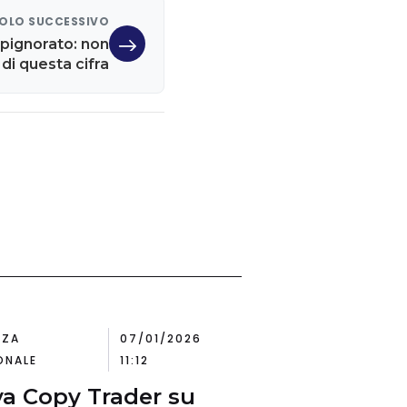
OLO SUCCESSIVO
pignorato: non
di questa cifra
NZA
07/01/2026
ONALE
11:12
va Copy Trader su