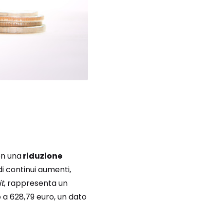
on una
riduzione
di continui aumenti,
it
, rappresenta un
o a 628,79 euro, un dato