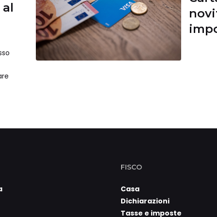
 al
novi
impo
sso
are
FISCO
a
Casa
Dichiarazioni
Tasse e imposte