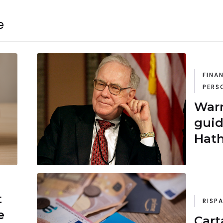
e
FINA
PERS
Warr
guid
Hath
Greg
t
RISP
e
Cart