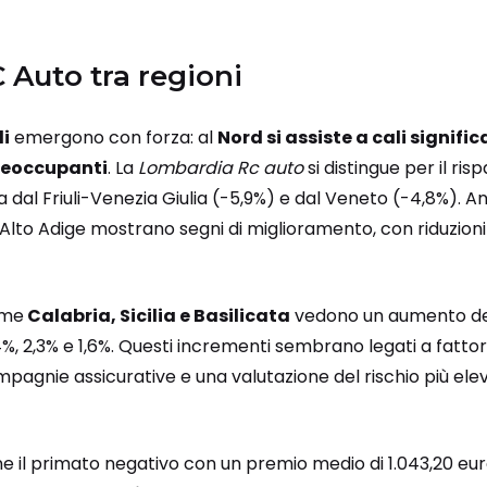
 Auto tra regioni
li
emergono con forza: al
Nord si assiste a cali signific
reoccupanti
. La
Lombardia Rc auto
si distingue per il ri
ta dal Friuli-Venezia Giulia (-5,9%) e dal Veneto (-4,8%). 
Alto Adige mostrano segni di miglioramento, con riduzioni
ome
Calabria, Sicilia e Basilicata
vedono un aumento dei 
, 2,3% e 1,6%. Questi incrementi sembrano legati a fattori 
pagnie assicurative e una valutazione del rischio più ele
 il primato negativo con un premio medio di 1.043,20 eur