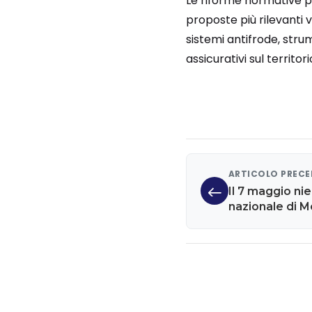
Le riforme normative po
proposte più rilevanti 
sistemi antifrode, str
assicurativi sul territor
ARTICOLO PREC
Il 7 maggio ni
nazionale di Mc