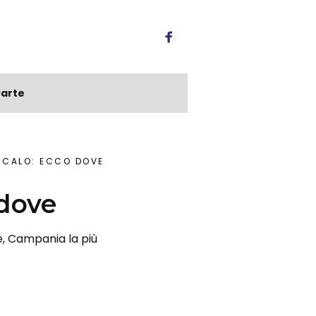
arte
N CALO: ECCO DOVE
 dove
se, Campania la più