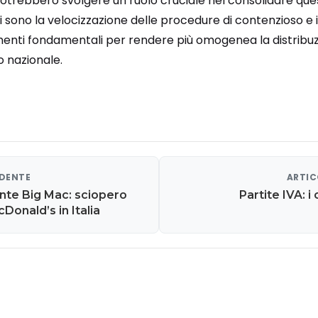
trebbero svolgere un ruolo cruciale nel consolidare quest
vi sono la velocizzazione delle procedure di contenzioso e
umenti fondamentali per rendere più omogenea la distribu
io nazionale.
EDENTE
ARTIC
ente Big Mac: sciopero
Partite IVA: i
Donald’s in Italia