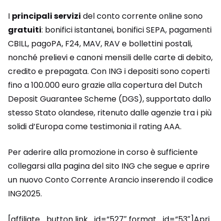
I
principali servizi
del conto corrente online sono
gratuiti
: bonifici istantanei, bonifici SEPA, pagamenti
CBILL, pagoPA, F24, MAV, RAV e bollettini postali,
nonché prelievi e canoni mensili delle carte di debito,
credito e prepagata. Con ING i depositi sono coperti
fino a 100.000 euro grazie alla copertura del Dutch
Deposit Guarantee Scheme (DGS), supportato dallo
stesso Stato olandese, ritenuto dalle agenzie tra i più
solidi d’Europa come testimonia il rating AAA.
Per aderire alla promozione in corso è sufficiente
collegarsi alla pagina del sito ING che segue e aprire
un nuovo Conto Corrente Arancio inserendo il codice
ING2025.
[affiliate_button link_id=”527″ format_id=”53″]Apri