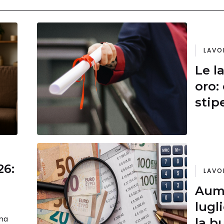
LAVO
Le l
oro:
stip
26:
LAVO
Aume
lugl
ma
la b