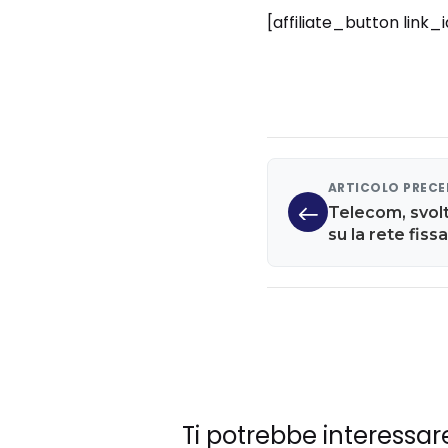
[affiliate_button link_
ARTICOLO PREC
Telecom, svolta
su la rete fiss
Ti potrebbe interessar