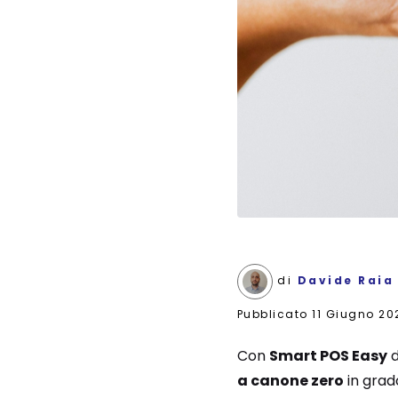
di
Davide Raia
Pubblicato
11 Giugno 20
Con
Smart POS Easy
d
a canone zero
in grado