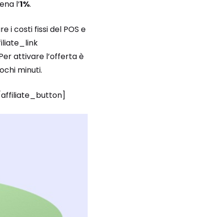
ena l’
1%
.
 i costi fissi del POS e
iliate_link
. Per attivare l’offerta è
chi minuti.
/affiliate_button]