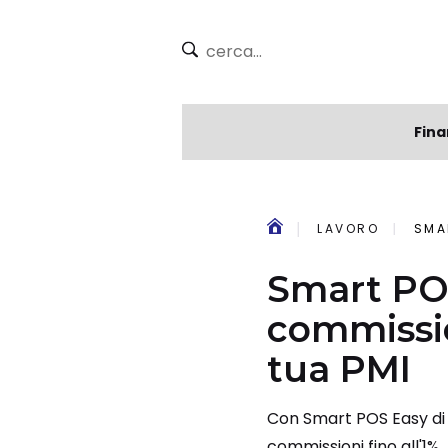
Fina
LAVORO
SMAR
Smart POS
commissio
tua PMI
Con Smart POS Easy di A
commissioni fino all'1%.