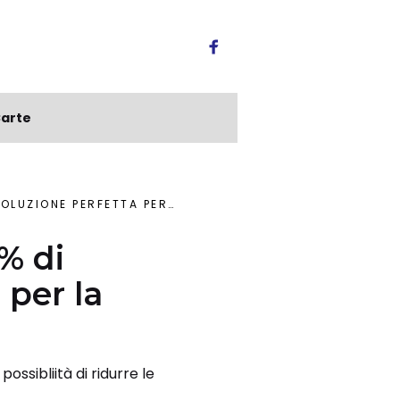
arte
E PERFETTA PER LA TUA PMI
% di
 per la
sibliità di ridurre le