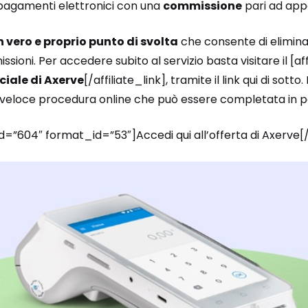
pagamenti elettronici con una
commissione
pari ad app
n vero e proprio punto di svolta
che consente di eliminare
sioni. Per accedere subito al servizio basta visitare il [aff
iciale di Axerve
[/affiliate_link], tramite il link qui di sotto
a veloce procedura online che può essere completata in po
id=”604″ format_id=”53″]Accedi qui all’offerta di Axerve[