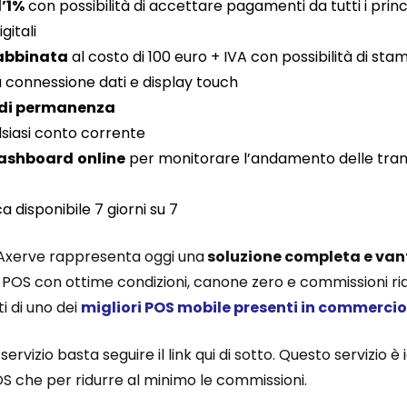
l’1%
con possibilità di accettare pagamenti da tutti i princi
gitali
 abbinata
al costo di 100 euro + IVA con possibilità di sta
a connessione dati e display touch
 di permanenza
lsiasi conto corrente
ashboard
online
per monitorare l’andamento delle transaz
a disponibile 7 giorni su 7
a Axerve rappresenta oggi una
soluzione completa e va
un POS con ottime condizioni, canone zero e commissioni r
ti di uno dei
migliori POS mobile presenti in commercio
ervizio basta seguire il link qui di sotto. Questo servizio è
n POS che per ridurre al minimo le commissioni.