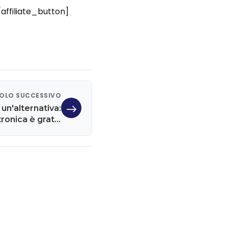
/affiliate_button]
OLO SUCCESSIVO
 un'alternativa:
tronica è gratis
e più sicura