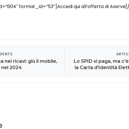
id=”604″ format_id=”53″]Accedi qui all’offerta di Axerve[
EDENTE
ARTIC
 nei ricavi: giù il mobile,
Lo SPID si paga, ma c'è
a nel 2024
la Carta d'Identità Elet
e