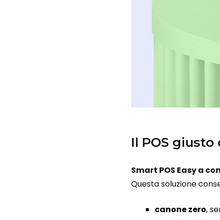
Il POS giusto
Smart POS Easy a co
Questa soluzione consen
canone zero
, s