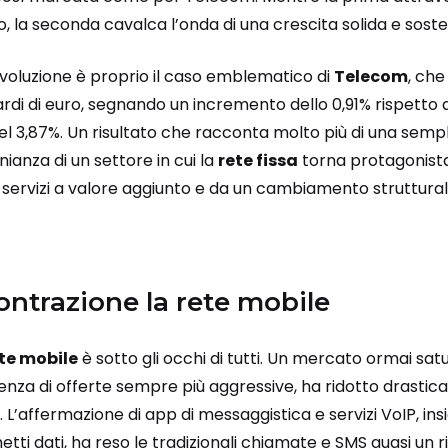
 la seconda cavalca l’onda di una crescita solida e soste
ivoluzione è proprio il caso emblematico di
Telecom
, che
liardi di euro, segnando un incremento dello 0,91% rispett
del 3,87%. Un risultato che racconta molto più di una se
onianza di un settore in cui la
rete fissa
torna protagonista
ervizi a valore aggiunto e da un cambiamento strutturale 
ontrazione la rete mobile
te mobile
è sotto gli occhi di tutti. Un mercato ormai sat
nza di offerte sempre più aggressive, ha ridotto drastica
. L’affermazione di app di messaggistica e servizi VoIP, insi
ti dati, ha reso le tradizionali chiamate e SMS quasi un 