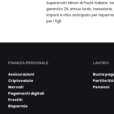
Supersmart Minori di Poste Italiane: ta
garantito 2% annuo lordo, tassazione,
importi e ritiro anticipato per risparmi
per i figli.
FINANZA PERSONALE
LAVORO
Assicurazioni
Busta pag
Criptovalute
Partita IVA
Mercati
Pensioni
Pagamenti digitali
Prestiti
Risparmio