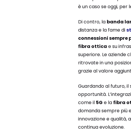
è un caso se oggi, per le
Di contro, la
banda la
distanza e la fame di
s
connessioni sempre 
fibra ottica
e su infras
superiore. Le aziende
ritrovate in una posizi
grazie al valore aggiun
Guardando al futuro, il
opportunità. L’integraz
come il
5G
e la
fibra o
domanda sempre più esi
innovazione e qualità, 
continua evoluzione.