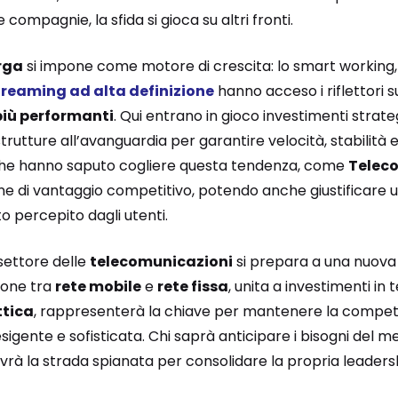
 compagnie, la sfida si gioca su altri fronti.
rga
si impone come motore di crescita: lo smart working
treaming ad alta definizione
hanno acceso i riflettori s
più performanti
. Qui entrano in gioco investimenti strate
trutture all’avanguardia per garantire velocità, stabilità e
 che hanno saputo cogliere questa tendenza, come
Telec
one di vantaggio competitivo, potendo anche giustificare 
to percepito dagli utenti.
 settore delle
telecomunicazioni
si prepara a una nuova 
ione tra
rete mobile
e
rete fissa
, unita a investimenti in 
ttica
, rappresenterà la chiave per mantenere la competit
gente e sofisticata. Chi saprà anticipare i bisogni del 
avrà la strada spianata per consolidare la propria leadersh