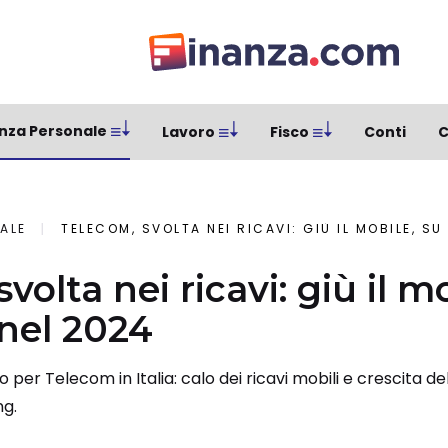
nza Personale
Lavoro
Fisco
Conti
C
ALE
TELECOM, SVOLTA NEI RICAVI: GIÙ IL MOBILE, SU
volta nei ricavi: giù il mo
 nel 2024
per Telecom in Italia: calo dei ricavi mobili e crescita del
ng.