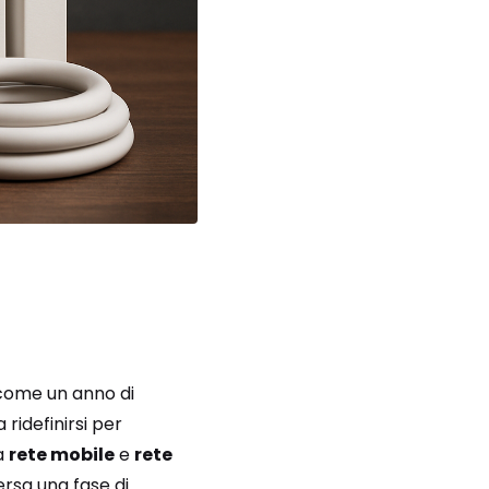
o come un anno di
ridefinirsi per
ra
rete mobile
e
rete
rsa una fase di