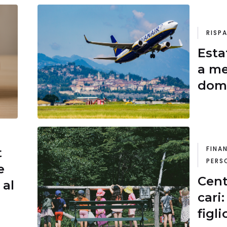
RISP
Esta
a me
doma
and
FINA
t
PERS
e
Cent
 al
cari
figli