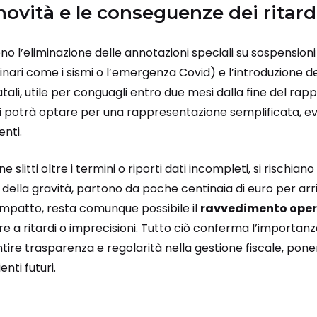
 novità e le conseguenze dei ritard
no l’eliminazione delle annotazioni speciali su sospensioni
inari come i sismi o l’emergenza Covid) e l’introduzione d
tali, utile per conguagli entro due mesi dalla fine del rappo
i potrà optare per una rappresentazione semplificata, evi
nti.
 slitti oltre i termini o riporti dati incompleti, si rischian
della gravità, partono da poche centinaia di euro per arri
’impatto, resta comunque possibile il
ravvedimento ope
 a ritardi o imprecisioni. Tutto ciò conferma l’importan
tire trasparenza e regolarità nella gestione fiscale, pone
nti futuri.