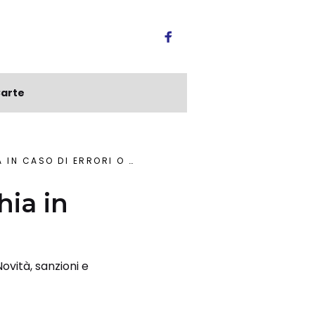
arte
 CASO DI ERRORI O RITARDI
hia in
ovità, sanzioni e