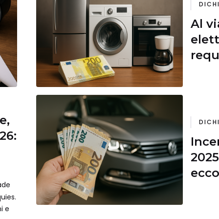
DICH
Al v
elet
requ
rich
e,
DICH
26:
Ince
2025:
ecco
cade
uies.
ni e