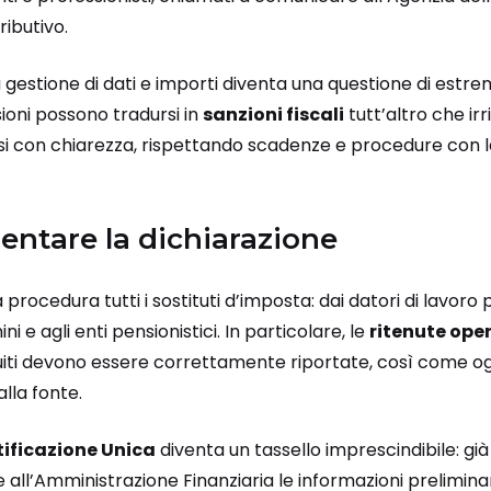
ributivo.
la gestione di dati e importi diventa una questione di estr
sioni possono tradursi in
sanzioni fiscali
tutt’altro che ir
 con chiarezza, rispettando scadenze e procedure con l
entare la dichiarazione
 procedura tutti i sostituti d’imposta: dai datori di lavoro p
i e agli enti pensionistici. In particolare, le
ritenute ope
buiti devono essere correttamente riportate, così come og
lla fonte.
tificazione Unica
diventa un tassello imprescindibile: gi
 all’Amministrazione Finanziaria le informazioni preliminari