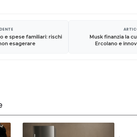
EDENTE
ARTIC
o e spese familiari: rischi
Musk finanzia la cu
 non esagerare
Ercolano e inno
e