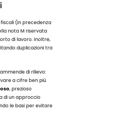
i
 fiscali (in precedenza
ella nota M riservata
rto di lavoro. Inoltre,
tando duplicazioni tra
o ammende di rilievo:
vare a cifre ben più
roso
, prezioso
za di un approccio
ndo le basi per evitare