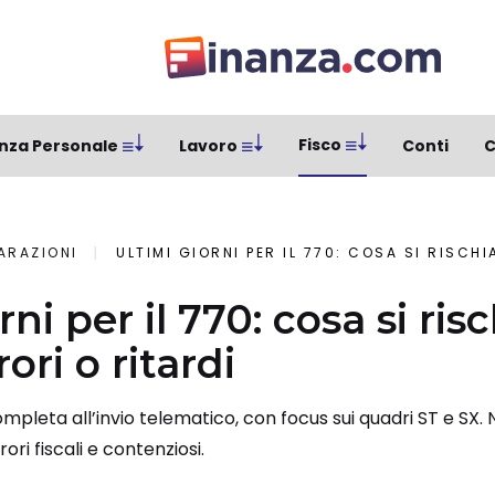
Fisco
nza Personale
Lavoro
Conti
C
ARAZIONI
ULTIMI GIORNI PER IL 770: COSA SI RISCHIA IN
rni per il 770: cosa si risc
ori o ritardi
pleta all’invio telematico, con focus sui quadri ST e SX. N
rori fiscali e contenziosi.