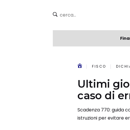
Fina
FISCO
DICHI
Ultimi gio
caso di err
Scadenza 770: guida com
istruzioni per evitare er