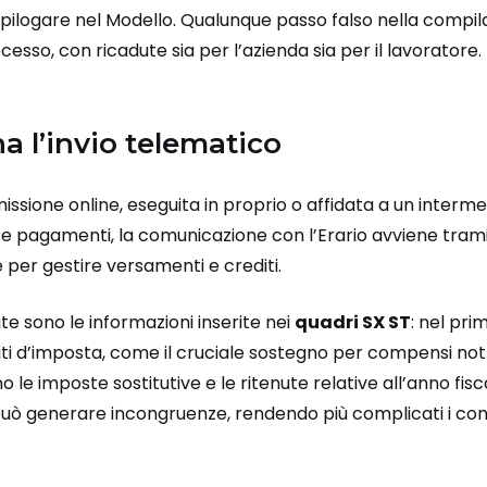
pilogare nel Modello. Qualunque passo falso nella compila
esso, con ricadute sia per l’azienda sia per il lavoratore.
 l’invio telematico
issione online, eseguita in proprio o affidata a un intermed
e pagamenti, la comunicazione con l’Erario avviene trami
 per gestire versamenti e crediti.
e sono le informazioni inserite nei
quadri SX ST
: nel pri
iti d’imposta, come il cruciale sostegno per compensi not
le imposte sostitutive e le ritenute relative all’anno fisc
può generare incongruenze, rendendo più complicati i contr