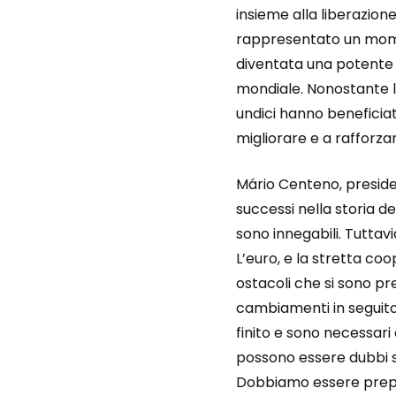
insieme alla liberazione
rappresentato un momen
diventata una potente 
mondiale. Nonostante le 
undici hanno benefici
migliorare e a rafforz
Mário Centeno, presiden
successi nella storia de
sono innegabili. Tuttav
L’euro, e la stretta c
ostacoli che si sono pr
cambiamenti in seguito a
finito e sono necessari 
possono essere dubbi s
Dobbiamo essere prepar