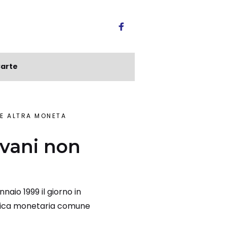
arte
TE ALTRA MONETA
ovani non
naio 1999 il giorno in
litica monetaria comune