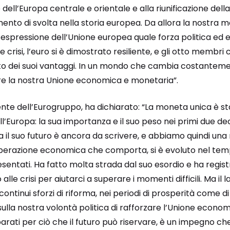
 dell’Europa centrale e orientale e alla riunificazione del
to di svolta nella storia europea. Da allora la nostra
espressione dell’Unione europea quale forza politica ed e
crisi, l’euro si è dimostrato resiliente, e gli otto membri c
ato dei suoi vantaggi. In un mondo che cambia costantem
are la nostra Unione economica e monetaria”.
te dell’Eurogruppo, ha dichiarato: “La moneta unica è sta
ll’Europa: la sua importanza e il suo peso nei primi due de
ia il suo futuro è ancora da scrivere, e abbiamo quindi una 
ooperazione economica che comporta, si è evoluto nel tem
esentati. Ha fatto molta strada dal suo esordio e ha regis
lle crisi per aiutarci a superare i momenti difficili. Ma il
continui sforzi di riforma, nei periodi di prosperità come di 
ulla nostra volontà politica di rafforzare l’Unione econo
ati per ciò che il futuro può riservare, è un impegno c