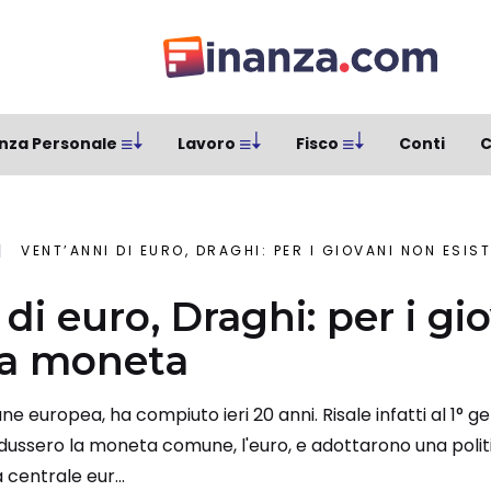
nza Personale
Lavoro
Fisco
Conti
C
VENT’ANNI DI EURO, DRAGHI: PER I GIOVANI NON ESIS
di euro, Draghi: per i gi
tra moneta
 europea, ha compiuto ieri 20 anni. Risale infatti al 1° gen
ntrodussero la moneta comune, l'euro, e adottarono una po
 centrale eur...