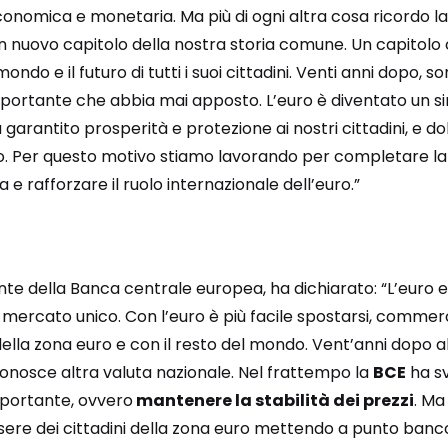
economica e monetaria. Ma più di ogni altra cosa ricordo 
n nuovo capitolo della nostra storia comune. Un capitol
mondo e il futuro di tutti i suoi cittadini. Venti anni dopo,
importante che abbia mai apposto. L’euro è diventato un si
Ha garantito prosperità e protezione ai nostri cittadini, e
rlo. Per questo motivo stiamo lavorando per completare la
 rafforzare il ruolo internazionale dell’euro.”
ente della Banca centrale europea, ha dichiarato: “L’euro
 mercato unico. Con l’euro è più facile spostarsi, commer
 della zona euro e con il resto del mondo. Vent’anni dopo
nosce altra valuta nazionale. Nel frattempo la
BCE
ha sv
mportante, ovvero
mantenere la stabilità dei prezzi
. Ma
ere dei cittadini della zona euro mettendo a punto banc