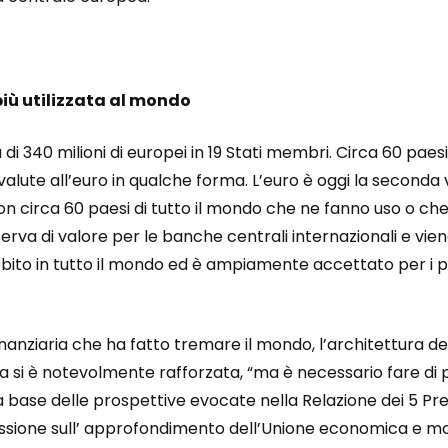
iù utilizzata al mondo
di 340 milioni di europei in 19 Stati membri. Circa 60 paesi
alute all’euro in qualche forma. L’euro è oggi la seconda
 con circa 60 paesi di tutto il mondo che ne fanno uso o che
iserva di valore per le banche centrali internazionali e vien
i debito in tutto il mondo ed è ampiamente accettato per i
 finanziaria che ha fatto tremare il mondo, l’architettura 
si è notevolmente rafforzata, “ma è necessario fare di pi
la base delle prospettive evocate nella Relazione dei 5 Pre
lessione sull’ approfondimento dell’Unione economica e mo