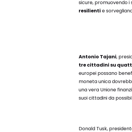
sicure, promuovendo i 
resilienti
e sorvegliando
Antonio Tajani
, pres
tre cittadini su quat
europei possano benefic
moneta unica dovrebbe
una vera Unione finanzi
suoi cittadini da possibil
Donald Tusk, presidente