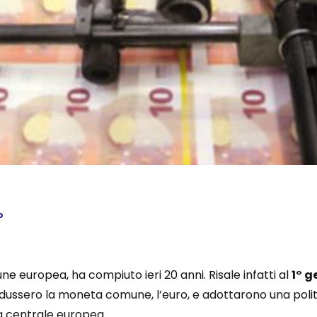
o
e europea, ha compiuto ieri 20 anni. Risale infatti al
1° g
ntrodussero la moneta comune, l’euro, e adottarono una po
a centrale europea.