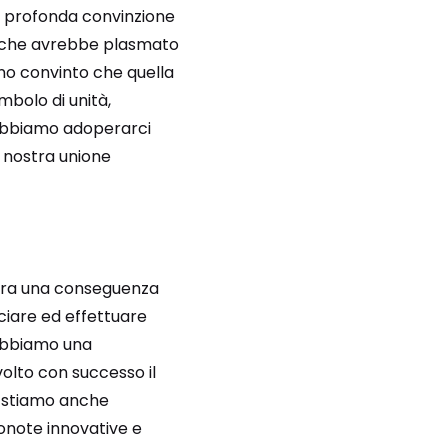
la profonda convinzione
o che avrebbe plasmato
 sono convinto che quella
mbolo di unità,
 dobbiamo adoperarci
 nostra unione
 era una conseguenza
ciare ed effettuare
 abbiamo una
olto con successo il
 stiamo anche
onote innovative e