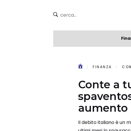
Fina
FINANZA
CONT
Conte a t
spaventos
aumento t
Il debito italiano è un
ultimi mesi lo spauracch