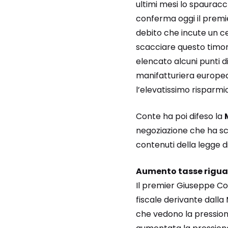
ultimi mesi lo spauracch
conferma oggi il premi
debito che incute un c
scacciare questo timor
elencato alcuni punti di
manifatturiera europea
l’elevatissimo risparmio
Conte ha poi difeso la
negoziazione che ha sco
contenuti della legge di
Aumento tasse rigua
Il premier Giuseppe Con
fiscale derivante dalla
che vedono la pressione