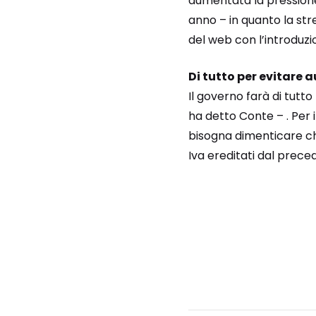
aumentata la pressione 
anno – in quanto la stre
del web con l’introduzi
Di tutto per evitare
Il governo farà di tutto
ha detto Conte – . Per 
bisogna dimenticare ch
Iva ereditati dal prec