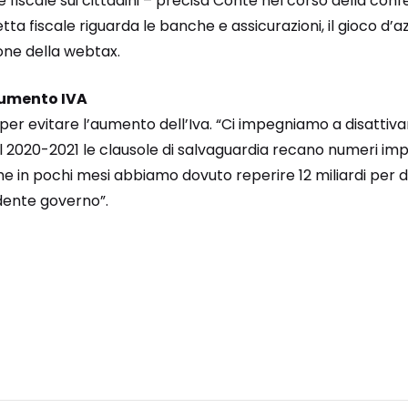
fiscale sui cittadini – precisa Conte nel corso della con
tta fiscale riguarda le banche e assicurazioni, il gioco d’a
one della webtax.
 aumento IVA
 per evitare l’aumento dell’Iva. “Ci impegniamo a disattivar
il 2020-2021 le clausole di salvaguardia recano numeri im
e in pochi mesi abbiamo dovuto reperire 12 miliardi per d
edente governo”.