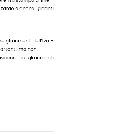
ferenza stampa di fine
zzardo e anche i giganti
e gli aumenti dell’Iva –
portanti, ma non
isinnescare gli aumenti