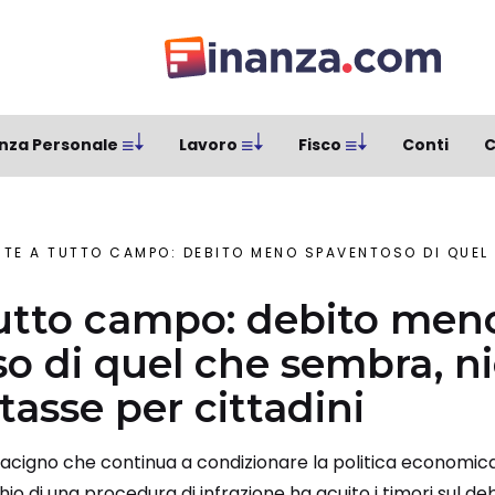
nza Personale
Lavoro
Fisco
Conti
C
E A TUTTO CAMPO: DEBITO MENO SPAVENTOSO DI QUEL CHE SEMBRA, NIENTE
utto campo: debito men
o di quel che sembra, n
asse per cittadini
 macigno che continua a condizionare la politica economic
io di una procedura di infrazione ha acuito i timori sul debi