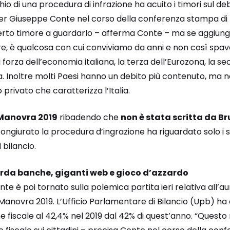
io di una procedura di infrazione ha acuito i timori sul debi
er Giuseppe Conte nel corso della conferenza stampa di
erto timore a guardarlo – afferma Conte – ma se aggiungia
e, è qualcosa con cui conviviamo da anni e non così spa
 forza dell’economia italiana, la terza dell’Eurozona, la s
. Inoltre molti Paesi hanno un debito più contenuto, ma 
 privato che caratterizza l’Italia.
Manovra 2019
ribadendo che
non è stata scritta da Br
ngiurato la procedura d’ingrazione ha riguardato solo i sald
 bilancio.
rda banche, giganti web e gioco d’azzardo
te è poi tornato sulla polemica partita ieri relativa all’
 Manovra 2019. L’Ufficio Parlamentare di Bilancio (Upb) ha 
 fiscale al 42,4% nel 2019 dal 42% di quest’anno. “Questo 