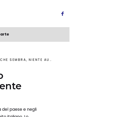
arte
 AUMENTO TASSE PER CITTADINI
o
iente
a del paese e negli
to italiano. Lo