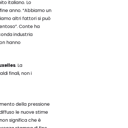
to italiano. Lo
 fine anno. “Abbiamo un
mo altri fattori si può
ventoso”. Conte ha
econda industria
non hanno
uxelles
. La
i finali, non i
aumento della pressione
diffuso le nuove stime
non significa che è