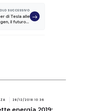
OLO SUCCESSIVO
r di Tesla alle
en, il futuro è
elettrico
NZA
28/12/2018 10:36
ette energia 2019: