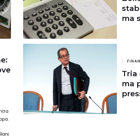
stab
ma s
ne:
FINA
ove
Tria
ma p
pres
2019
ntra
ropa.
iani.