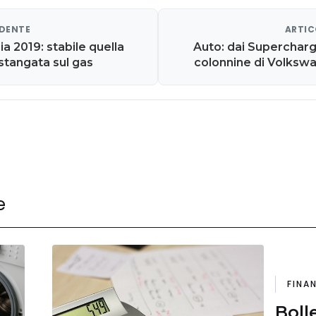
EDENTE
ARTIC
a 2019: stabile quella
Auto: dai Supercharge
 stangata sul gas
colonnine di Volkswag
e
FINA
Boll