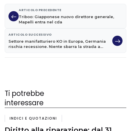
ARTICOLO PRECEDENTE
Triboo: Giapponese nuovo direttore generale,
Mapelli entra nel cda
ARTICOLO SUCCESSIVO
Settore manifatturiero KO in Europa, Germania
rischia recessione. Niente sbarra la strada a
Draghi Whatever It Takes
Ti potrebbe
interessare
INDICI E QUOTAZIONI
Diritto alla riparazione: dal 31