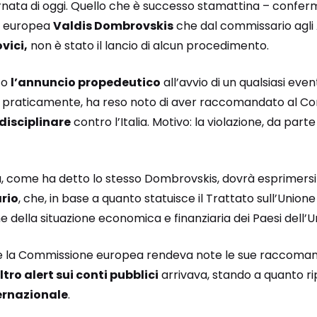
iornata di oggi. Quello che è successo stamattina – confe
e europea
Valdis Dombrovskis
che dal commissario agli 
vici,
non è stato il lancio di alcun procedimento.
to
l’annuncio propedeutico
all’avvio di un qualsiasi even
praticamente, ha reso noto di aver raccomandato al Con
disciplinare
contro l’Italia. Motivo: la violazione, da part
a, come ha detto lo stesso Dombrovskis, dovrà esprimersi 
rio
, che, in base a quanto statuisce il Trattato sull’Union
 della situazione economica e finanziaria dei Paesi dell’U
e la Commissione europea rendeva note le sue raccomand
ltro alert sui conti pubblici
arrivava, stando a quanto ri
ernazionale
.