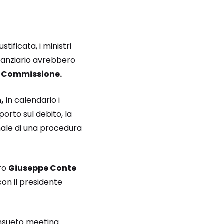
ificata, i ministri
nanziario avrebbero
la Commissione.
,
in calendario i
porto sul debito, la
ale di una procedura
tro
Giuseppe Conte
on il presidente
consueto meeting