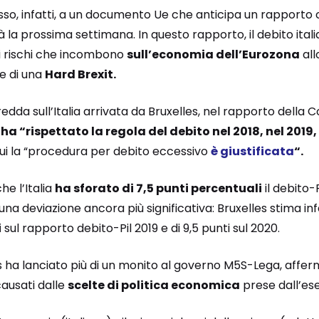
o, infatti, a un documento Ue che anticipa un rapporto che
la prossima settimana. In questo rapporto, il debito ital
i rischi che incombono
sull’economia dell’Eurozona
all
e di una
Hard Brexit.
edda sull’Italia arrivata da Bruxelles, nel rapporto della
ha “rispettato la regola del debito nel 2018, nel 2019,
cui la “procedura per debito eccessivo
è giustificata
“.
e l’Italia
ha sforato di 7,5 punti percentuali
il debito-P
 una deviazione ancora più significativa: Bruxelles stima inf
i
sul rapporto debito-Pil 2019 e di 9,5 punti sul 2020.
s ha lanciato più di un monito al governo M5S-Lega, affer
causati dalle
scelte di politica economica
prese dall’ese