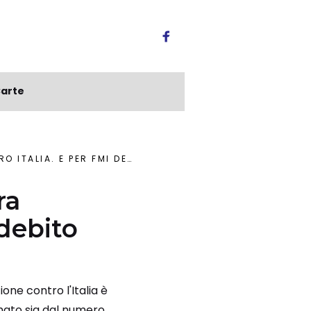
arte
TALIANO RISCHIO COME HARD BREXIT
ra
 debito
one contro l'Italia è
rmato sia dal numero