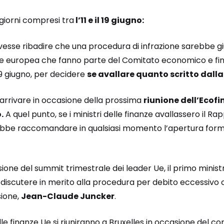
giorni compresi tra
l’11 e il 19 giugno:
sse ribadire che una procedura di infrazione sarebbe giust
one europea che fanno parte del Comitato economico e fi
19 giugno, per decidere
se avallare quanto scritto dal
arrivare in occasione della prossima
riunione dell’Ecofin
.
A quel punto, se i ministri delle finanze avallassero il Rap
be raccomandare in qualsiasi momento l’apertura form
ione del summit trimestrale dei leader Ue, il primo minis
discutere in merito alla procedura per debito eccessivo c
ione,
Jean-Claude Juncker
.
delle finanze Ue si riuniranno a Bruxelles in occasione del 