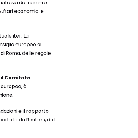
rmato sia dal numero
Affari economici e
tuale iter. La
siglio europeo di
e di Roma, delle regole
il
Comitato
e europea, è
nione.
azioni e il rapporto
portato da Reuters, dal