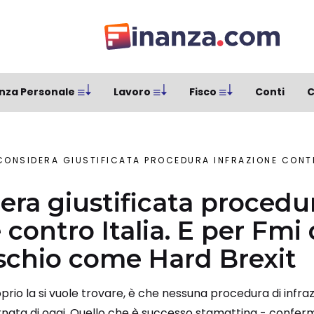
nza Personale
Lavoro
Fisco
Conti
C
NSIDERA GIUSTIFICATA PROCEDURA INFRAZIONE CONTRO ITALIA. E PER FMI DEBITO I
era giustificata procedu
 contro Italia. E per Fmi
rischio come Hard Brexit
prio la si vuole trovare, è che nessuna procedura di infrazi
iornata di oggi. Quello che è successo stamattina - confe