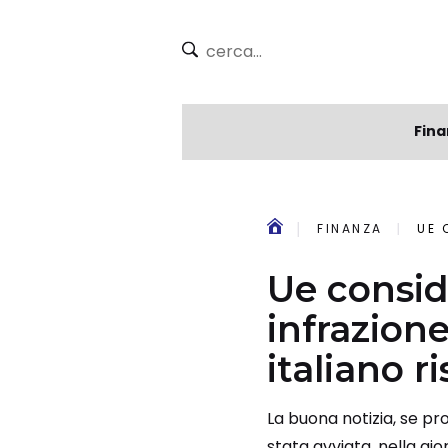
Fina
FINANZA
UE CO
Ue consid
infrazione
italiano 
La buona notizia, se pro
stata avviata, nella g