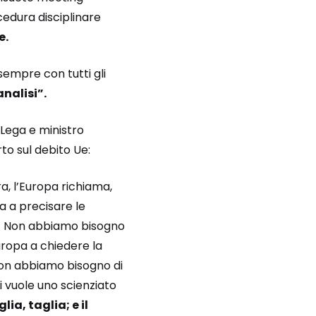
edura disciplinare
e.
sempre con tutti gli
nalisi”.
 Lega e ministro
to sul debito Ue:
era, l’Europa richiama,
na a precisare le
tri. Non abbiamo bisogno
uropa a chiedere la
ni. Non abbiamo bisogno di
ci vuole uno scienziato
lia, taglia; e il