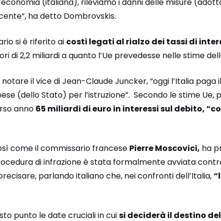
economia (italiana), rileviamo i danni delle misure (adot
ecente”, ha detto Dombrovskis.
rio si è riferito ai
costi legati al rialzo dei tassi di intere
ori di 2,2 miliardi a quanto l’Ue prevedesse nelle stime del
otare il vice di Jean-Claude Juncker, “oggi l’Italia paga i
pese (dello Stato) per l’istruzione”. Secondo le stime Ue, per
orso anno
65 miliardi di euro in interessi sul debito, “c
sì come il commissario francese
Pierre Moscovici,
ha p
cedura di infrazione è stata formalmente avviata contro l
ecisare, parlando italiano che, nei confronti dell’Italia,
“
to punto le date cruciali in cui
si deciderà il destino del