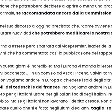
iunione che potrebbero decidere di aprire o meno una proc
 formale,
se raccomandata ancora dalla Commission
el suo discorso di oggi ha precisato che, “come avviene 
lutare nuovi dati
che potrebbero modificare la nostra a
orna a essere però sbarrata dal vicepremier, leader della
lvini, che ha commentato così la pubblicazione del rappor
i in questi giorni è incredibile: ‘Ma l’Europa vi manda la lett
a vi bacchetta…’. In un comizio ad Ascoli Piceno, Salvini tor
oi non vogliamo andare in Europa a chiedere i soldi degli al
li, dei tedeschi e dei frances
i. Noi vogliamo andare in E
voro per gli italiani, usare per gli italiani i soldi degli italia
debito. Ma se gli italiani non lavorano il debito cresce. Non 
are quello che si è fatto negli ultimi dieci anni:
taglia, tag