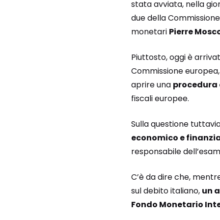
stata avviata, nella g
due della Commission
monetari
Pierre Mosco
Piuttosto, oggi è arriva
Commissione europea, 
aprire una
procedura 
fiscali europee.
Sulla questione tuttavi
economico e finanzia
responsabile dell’esame
C’è da dire che, mentr
sul debito italiano,
un a
Fondo Monetario Int