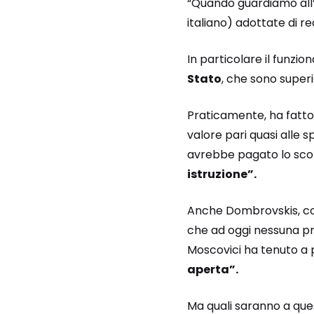
“Quando guardiamo all’
italiano) adottate di r
In particolare il funziona
Stato
, che sono superi
Praticamente, ha fatto n
valore pari quasi alle s
avrebbe pagato lo sc
istruzione”.
Anche Dombrovskis, co
che ad oggi nessuna pro
Moscovici ha tenuto a pr
aperta”.
Ma quali saranno a ques