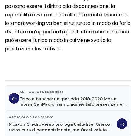
possono essere il diritto alla disconnessione, la
reperibilità ovvero il controllo da remoto. Insomma,
lo smart working va ben strutturato in modo da farlo
diventare un’opportunità per il futuro che certo non
può essere l’unico modo in cui viene svolta la
prestazione lavorativa».
ARTICOLO PRECEDENTE
Fisco e banche: nel periodo 2018-2020 Mps e
Intesa SanPaolo hanno aumentato presenza nei
paradisi fiscali
ARTICOLO SUCCESSIVO
Mps-UniCredit, verso proroga trattative. Grieco
rasssicura dipendenti Monte, ma Orcel valuta
4000 esuberi in più rispetto a piano Siena