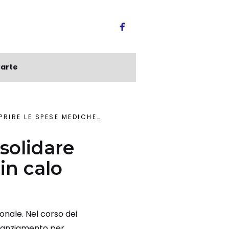
arte
MEDICHE, IN CALO PER LA CASA
solidare
in calo
onale. Nel corso dei
finanziamento per