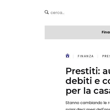
Fina
FINANZA
PRES
Prestiti:
debiti e c
per la cas
Stanno cambiando le rag
primi dieci mesi dell'a