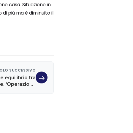
ione casa. Situazione in
di più ma è diminuito il
OLO SUCCESSIVO
ile equilibrio tra
e. 'Operazione
o venga a farci
la morale'