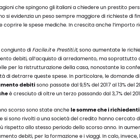
ioni che spingono gli italiani a chiedere un prestito pers
nno si evidenzia un peso sempre maggiore di richieste di 
i e coprire le spese mediche. In crescita anche l’importo ri
 congiunto di
Facile.it
e
Prestiti.it
, sono aumentate le richie
ento debiti, all’acquisto di arredamento, ma soprattutto
le per la ristrutturazione della casa, nonostante la con
ità di detrarre queste spese. In particolare, le domande d
amento debiti
sono passate dal 9,5% del 2017 al 13% del 2
che
è cresciuto di oltre un terzo passando dal 3,7% del 201
’anno scorso sono state anche
le somme che i richiedent
 che si sono rivolti a una società del credito hanno cercato 
più rispetto allo stesso periodo dello scorso anno. In aume
damento debiti, per la formazione e i viaggi. In calo, invec