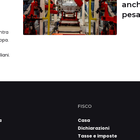
anch
pesa
manc
ntra
ropa.
iani.
FISCO
a
Casa
Dichiarazioni
Tasse e imposte