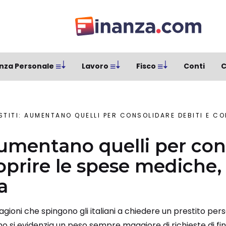
nza Personale
Lavoro
Fisco
Conti
C
TITI: AUMENTANO QUELLI PER CONSOLIDARE DEBITI E COPRIRE LE SPESE 
 aumentano quelli per con
oprire le spese mediche, 
a
ioni che spingono gli italiani a chiedere un prestito pers
nno si evidenzia un peso sempre maggiore di richieste di 