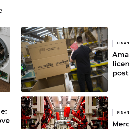
e
FINA
Amaz
lice
posta
con 
ne:
FINA
ove
Merc