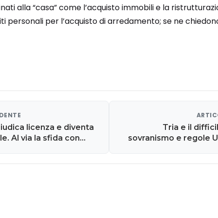
tinati alla “casa” come l’acquisto immobili e la ristrutturaz
iti personali per l’acquisto di arredamento; se ne chiedono 
EDENTE
ARTIC
udica licenza e diventa
Tria e il diffic
e. Al via la sfida con
sovranismo e regole U
verità su conti, nessun