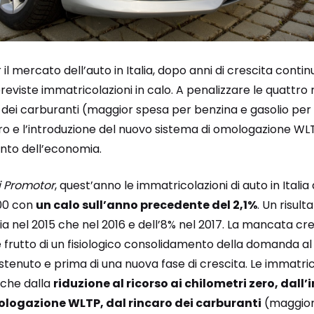
l mercato dell’auto in Italia, dopo anni di crescita continu
eviste immatricolazioni in calo. A penalizzare le quattro 
aro dei carburanti (maggior spesa per benzina e gasolio per 4
ero e l’introduzione del nuovo sistema di omologazione WLTP.
nto dell’economia.
i Promotor
, quest’anno le immatricolazioni di auto in Itali
000 con
un calo sull’anno precedente del 2,1%
. Un risul
ia nel 2015 che nel 2016 e dell’8% nel 2017. La mancata cre
 frutto di un fisiologico consolidamento della domanda al
stenuto e prima di una nuova fase di crescita. Le immatri
nche dalla
riduzione al ricorso ai chilometri zero, dall
logazione WLTP, dal rincaro dei carburanti
(maggior