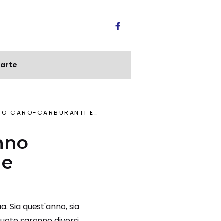
arte
RANTI E MANCANZA INCENTIVI
nno
 e
a. Sia quest'anno, sia
ruote saranno diversi