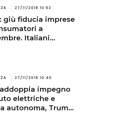
NZA
27/11/2018 10:52
t: giù fiducia imprese
nsumatori a
mbre. Italiani
ccupati da
azione economica
NZA
27/11/2018 10:40
raddoppia impegno
uto elettriche e
da autonoma, Trump
a contro chiusure
anti