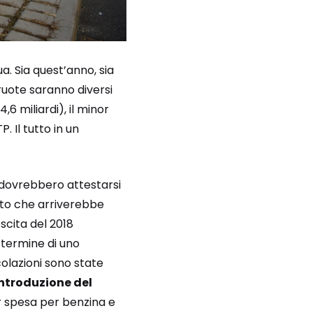
a. Sia quest’anno, sia
ruote saranno diversi
,6 miliardi), il minor
 Il tutto in un
a dovrebbero attestarsi
tato che arriverebbe
scita del 2018
 termine di uno
colazioni sono state
’introduzione del
 spesa per benzina e