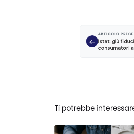
ARTICOLO PREC
Istat: giù fidu
consumatori a 
preoccupati d
Ti potrebbe interessar