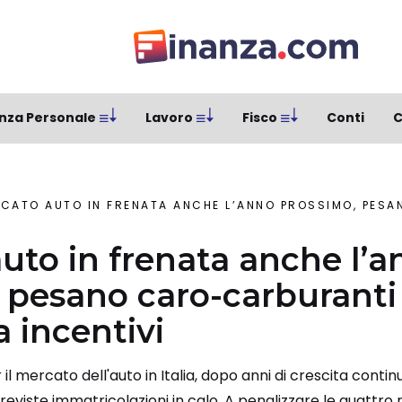
nza Personale
Lavoro
Fisco
Conti
C
ATO AUTO IN FRENATA ANCHE L’ANNO PROSSIMO, PESANO CARO-CARBU
uto in frenata anche l’a
 pesano caro-carburanti
 incentivi
l mercato dell'auto in Italia, dopo anni di crescita continu
eviste immatricolazioni in calo. A penalizzare le quattro 