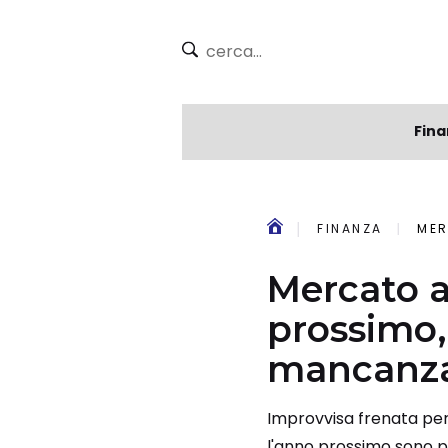
Fina
FINANZA
MERC
Mercato a
prossimo,
mancanza
Improvvisa frenata per i
l'anno prossimo sono pr