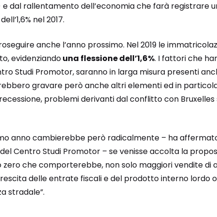
i) e dal rallentamento dell’economia che farà registrare un
dell’1,6% nel 2017.
oseguire anche l’anno prossimo. Nel 2019 le immatricola
to, evidenziando
una flessione dell’1,6%
. I fattori che h
ntro Studi Promotor, saranno in larga misura presenti anche 
ebbero gravare però anche altri elementi ed in particol
recessione, problemi derivanti dal conflitto con Bruxelles
simo anno cambierebbe però radicalmente – ha afferma
 del Centro Studi Promotor – se venisse accolta la propos
 zero che comporterebbe, non solo maggiori vendite di 
rescita delle entrate fiscali e del prodotto interno lordo 
za stradale”.