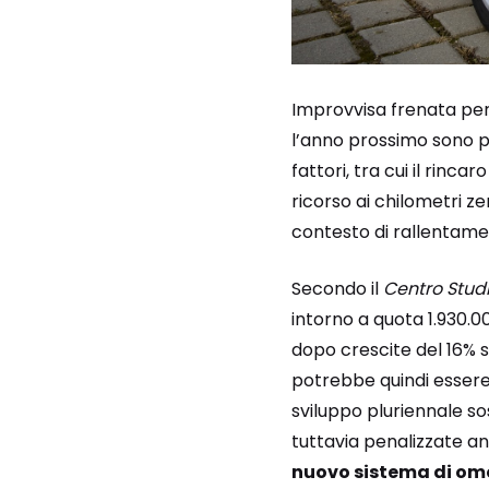
Improvvisa frenata per i
l’anno prossimo sono pr
fattori, tra cui il rinc
ricorso ai chilometri z
contesto di rallentame
Secondo il
Centro Stud
intorno a quota 1.930.
dopo crescite del 16% s
potrebbe quindi essere
sviluppo pluriennale so
tuttavia penalizzate a
nuovo sistema di omo