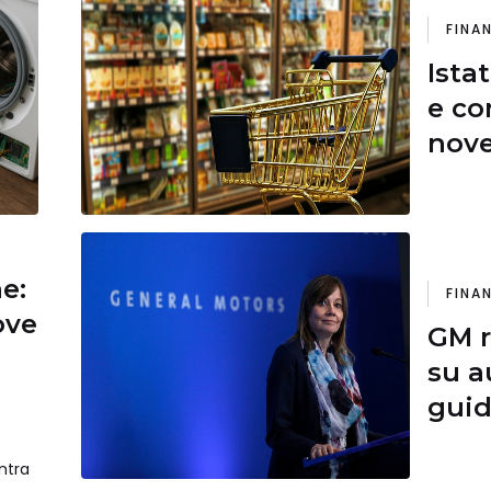
FINA
Ista
e co
nove
preo
situ
ne:
FINA
ove
GM 
su a
gui
tuon
ntra
impi