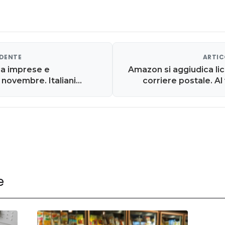
EDENTE
ARTIC
cia imprese e
Amazon si aggiudica li
novembre. Italiani
corriere postale. Al 
a situazione economica
e