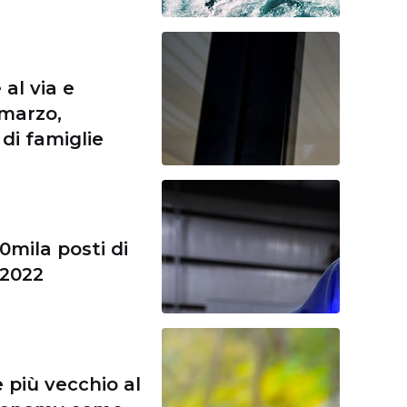
al via e
marzo,
 di famiglie
0mila posti di
 2022
e più vecchio al