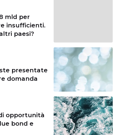
,8 mld per
 insufficienti.
ltri paesi?
este presentate
are domanda
i opportunità
Blue bond e