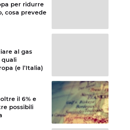
opa per ridurre
o, cosa prevede
iare al gas
 quali
pa (e l’Italia)
 oltre il 6% e
re possibili
a