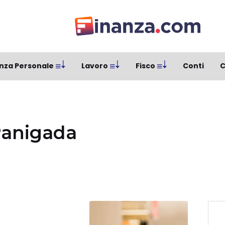
nza Personale
Lavoro
Fisco
Conti
C
Panigada