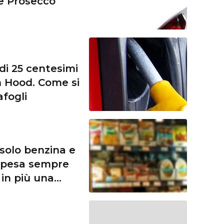
de Prosecco
 di 25 centesimi
n Hood. Come si
afogli
 solo benzina e
 spesa sempre
in più una