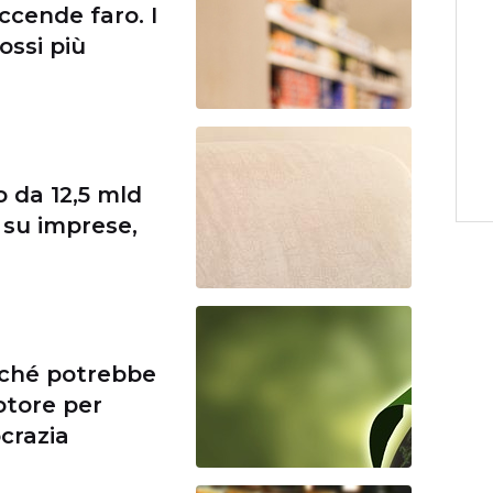
ccende faro. I
lossi più
 da 12,5 mld
i su imprese,
rché potrebbe
otore per
ocrazia