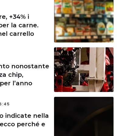
re, +34% i
per la carne.
nel carrello
mento nonostante
a chip,
per l’anno
6:45
o indicate nella
, ecco perché e