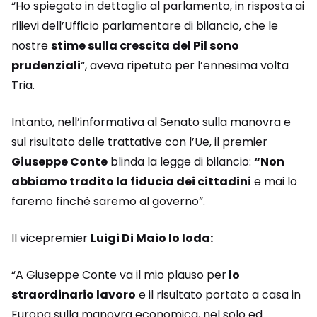
“Ho spiegato in dettaglio al parlamento, in risposta ai
rilievi dell’Ufficio parlamentare di bilancio, che le
nostre
stime sulla crescita del Pil sono
prudenziali
“, aveva ripetuto per l’ennesima volta
Tria.
Intanto, nell’informativa al Senato sulla manovra e
sul risultato delle trattative con l’Ue, il premier
Giuseppe Conte
blinda la legge di bilancio:
“Non
abbiamo tradito la fiducia dei cittadini
e mai lo
faremo finchè saremo al governo”.
Il vicepremier
Luigi Di Maio lo loda:
“A Giuseppe Conte va il mio plauso per
lo
straordinario lavoro
e il risultato portato a casa in
Europa sulla manovra economica, nel solo ed