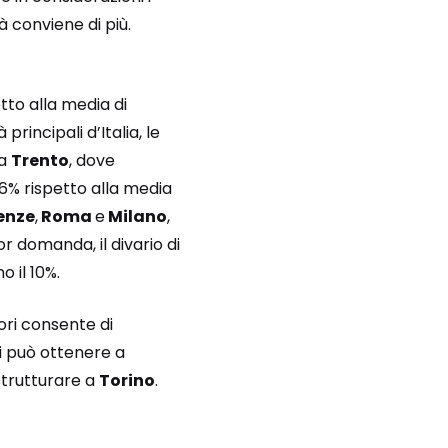
 conviene di più.
tto alla media di
principali d’Italia, le
 a
Trento
, dove
6% rispetto alla media
enze
,
Roma
e
Milano
,
r domanda, il divario di
 il 10%.
ori consente di
si può ottenere a
strutturare a
Torino
.