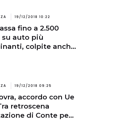
NZA
19/12/2018 10:22
assa fino a 2.500
 su auto più
inanti, colpite anche
le non di lusso e
ndrata media
NZA
19/12/2018 09:25
vra, accordo con Ue
 Tra retroscena
ritazione di Conte per
ta ‘maldestra’ di Tria