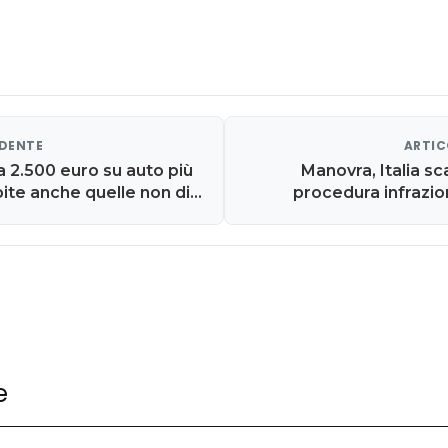
EDENTE
ARTIC
a 2.500 euro su auto più
Manovra, Italia s
pite anche quelle non di
procedura infrazio
rata media
abbiamo tradito fi
e