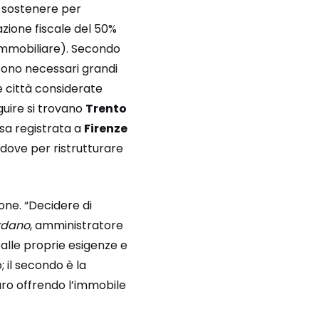
a sostenere per
zione fiscale del 50%
 immobiliare). Secondo
 sono necessari grandi
le città considerate
guire si trovano
Trento
esa registrata a
Firenze
 dove per ristrutturare
ione. “Decidere di
rdano
, amministratore
 alle proprie esigenze e
 il secondo è la
curo offrendo l’immobile