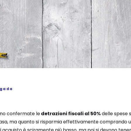
igada
nno confermate le
detrazioni fiscali al 50%
delle spese 
a casa, ma quanto si risparmia effettivamente comprando
 di acquisto è sciramente più basso, ma poi si devono tenere