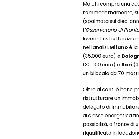
Ma chi compra una casa
l’ammodernamento, sui q
(spalmata sui dieci ann
l
’Osservatorio di Pront
lavori di ristrutturazio
nell’analisi,
Milano
è la
(35.000 euro) e
Bolog
(32.000 euro) e
Bari
(3
un bilocale da 70 metri
Oltre ai conti è bene pe
ristrutturare un immobi
delegato di Immobiliare
di classe energetica fi
possibilità, a fronte d
riqualificato in locazion