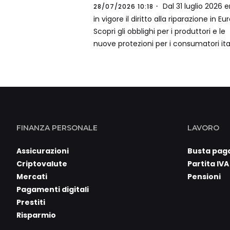
Dal 31 luglio 2026 e
28/07/2026 10:18
in vigore il diritto alla riparazione in Eu
Scopri gli obblighi per i produttori e le
nuove protezioni per i consumatori ital
FINANZA PERSONALE
LAVORO
Assicurazioni
Busta pag
Criptovalute
Partita IVA
Mercati
Pensioni
Pagamenti digitali
Prestiti
Risparmio