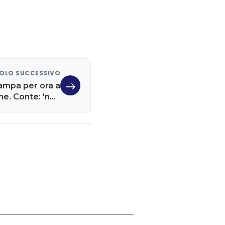
OLO SUCCESSIVO
campa per ora a
ne. Conte: 'non
ducia cittadini'