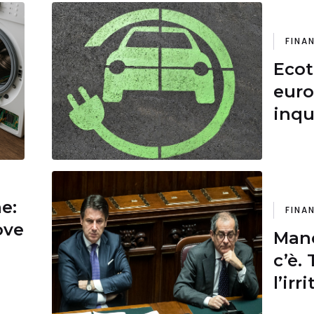
FINA
Ecot
euro
inqu
quel
cili
ne:
FINA
ove
Mano
c’è.
l’ir
usci