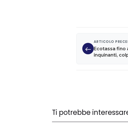
ARTICOLO PREC
Ecotassa fino 
inquinanti, col
lusso e cilind
Ti potrebbe interessar