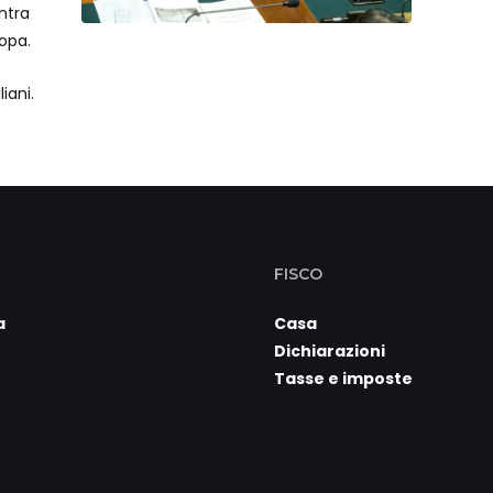
ntra
ropa.
iani.
FISCO
a
Casa
Dichiarazioni
Tasse e imposte