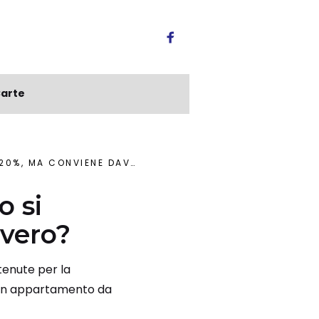
arte
, MA CONVIENE DAVVERO?
o si
vvero?
tenute per la
 un appartamento da