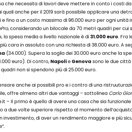
 che necessita di lavori deve mettere in conto i costi d
uali anche per il 2019 sarà possibile applicare una detra
i e fino a un costo massimo di 96.000 euro per ogni unità
oPro
, considerando un bilocale da 70 metri quadri per cui
ne, la spesa media a livello nazionale è di
31.000 euro
. Fra 
 più cara in assoluto con una richiesta di 38.000 euro. A se
na
(34.000). Supera la soglia dei 30.000 euro anche la sp
1.000 euro). Di contro,
Napoli
e
Genova
sono le due città
 quadri non si spendono più di 25.000 euro.
nsare anche ai possibili pro e i contro di una ristruuturaz
le, offre almeno altri due vantaggi – sottolinea
Carlo Gio
.it – Il primo è quello di avere una casa che sia funzionale
no a due volte superiore rispetto al momento dell’acquisto;
i un investimento, di aver un rendimento maggiore e più si
e”.