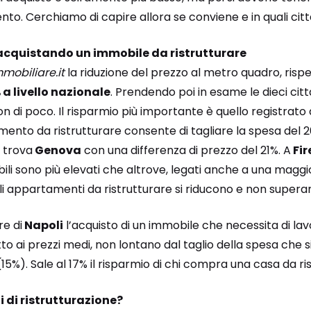
. Cerchiamo di capire allora se conviene e in quali città
acquistando un immobile da ristrutturare
mobiliare.it
la riduzione del prezzo al metro quadro, rispe
 a livello nazionale
. Prendendo poi in esame le dieci città 
non di poco. Il risparmio più importante è quello registrato
ento da ristrutturare consente di tagliare la spesa del 2
i trova
Genova
con una differenza di prezzo del 21%. A
Fir
bili sono più elevati che altrove, legati anche a una maggio
li appartamenti da ristrutturare si riducono e non superano
e di
Napoli
l’acquisto di un immobile che necessita di lav
tto ai prezzi medi, non lontano dal taglio della spesa che 
15%). Sale al 17% il risparmio di chi compra una casa da ri
 di ristrutturazione?