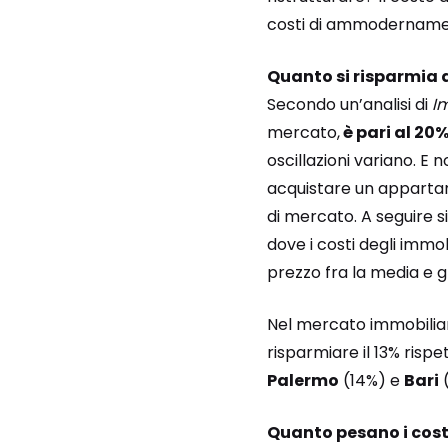
costi di ammodernamento
Quanto si risparmia 
Secondo un’analisi di
Im
mercato,
è pari al 20%
oscillazioni variano. E 
acquistare un appartam
di mercato. A seguire s
dove i costi degli immo
prezzo fra la media e g
Nel mercato immobiliar
risparmiare il 13% rispe
Palermo
(14%) e
Bari
(
Quanto pesano i costi