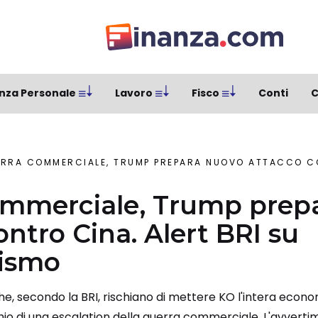
nza Personale
Lavoro
Fisco
Conti
C
RRA COMMERCIALE, TRUMP PREPARA NUOVO ATTACCO CONTRO CINA. A
ommerciale, Trump prep
ontro Cina. Alert BRI su
nismo
i che, secondo la BRI, rischiano di mettere KO l'intera eco
io di una escalation della guerra commerciale. L'avvertime