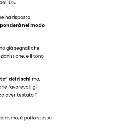
del 10%.
he ha risposto
isponderà nel modo
ono già segnali che
onistiche, e il tono
e” dei rischi
ma,
ie favorevoli, gli
po aver testato “i
ionismo, è poi lo stesso