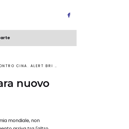
arte
LERT BRI SU PROTEZIONISMO
ara nuovo
nomia mondiale, non
nto arriva tra l'altro