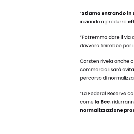
“
Stiamo entrando in 
iniziando a produrre
ef
“Potremmo dare il via 
davvero finirebbe per i
Carsten rivela anche ch
commerciali sarà evita
percorso di normalizzaz
“La Federal Reserve con
come
la Bce
, ridurran
normalizzazione pr