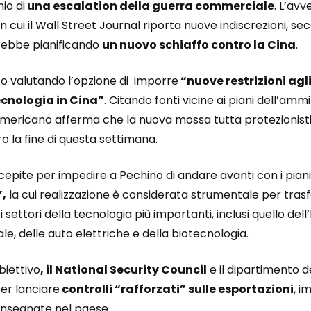
io di
una escalation della guerra commerciale
. L’avv
 in cui il Wall Street Journal riporta nuove indiscrezioni, se
rebbe pianificando
un nuovo schiaffo contro la Cina
.
o valutando l’opzione di imporre
“nuove restrizioni agli
ecnologia in Cina”
. Citando fonti vicine ai piani dell’ammi
 americano afferma che la nuova mossa tutta protezionis
 la fine di questa settimana.
ncepite per impedire a Pechino di andare avanti con i piani 
,
la cui realizzazione è considerata strumentale per trasf
 i settori della tecnologia più importanti, inclusi quello del
e, delle auto elettriche e della biotecnologia.
biettivo
, il National Security Council
e il dipartimento
er lanciare
controlli “rafforzati” sulle esportazioni
, i
nsegnate nel paese.