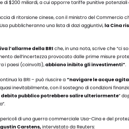
e di $200 miliardi, a cui apporre tariffe punitive potenziali 
cia di ritorsione cinese, con il ministro del Commercio c
Usa pubblicheranno una lista di dazi aggiuntivi,
la Cina r
iva l’allarme della BRI
che, in una nota, scrive che “ci s
nto dell’incertezza provocato dalle prime misure protezi
a i paesi (coinvolti),
abbiano inibito gli investimenti”
.
ntinua la BRI – può riuscire a
“navigare le acque agitat
uasi inevitabilmente, con il sostegno di condizioni finanziar
l
debito pubblico potrebbero salire ulteriormente
” do
a”.
l pericoli di una guerra commerciale Usa-Cina e del protez
gustin Carstens,
intervistato da Reuters: