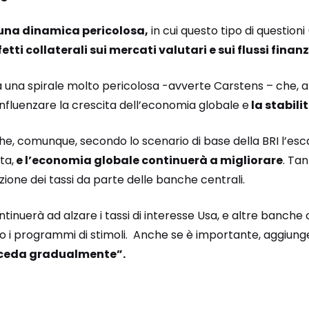
una dinamica pericolosa,
in cui questo tipo di questioni
fetti collaterali sui mercati valutari e sui flussi finanz
a una spirale molto pericolosa -avverte Carstens – che, a
nfluenzare la crescita dell’economia globale e
la stabili
e, comunque, secondo lo scenario di base della BRI l’esca
ta,
e l’economia globale continuerà a migliorare
. Tan
ione dei tassi da parte delle banche centrali.
tinuerà ad alzare i tassi di interesse Usa, e altre banche 
no i programmi di stimoli. Anche se è importante, aggiung
oceda gradualmente”.