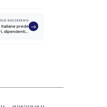
OLO SUCCESSIVO
 italiane prede
eri, dipendenti a
ischio svendita
NZA
25/06/2018 09:32