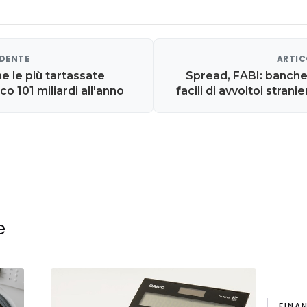
EDENTE
ARTIC
ne le più tartassate
Spread, FABI: banche
sco 101 miliardi all'anno
facili di avvoltoi strani
r
e
FINA