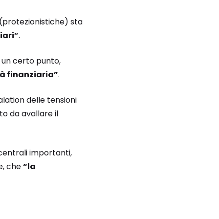
 (protezionistiche) sta
iari”
.
 un certo punto,
tà finanziaria”
.
lation delle tensioni
to da avallare il
centrali importanti,
e, che
“la