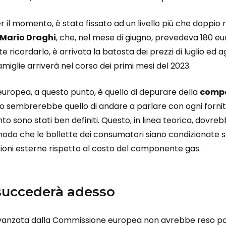
er il momento, è stato fissato ad un livello più che doppio r
Mario Draghi
, che, nel mese di giugno, prevedeva 180 eu
 ricordarlo, è arrivata la batosta dei prezzi di luglio ed a
amiglie arriverà nel corso dei primi mesi del 2023.
europea, a questo punto, è quello di depurare della
compo
nto sembrerebbe quello di andare a parlare con ogni forni
o sono stati ben definiti. Questo, in linea teorica, dovr
n modo che le bollette dei consumatori siano condizionate s
ioni esterne rispetto al costo del componente gas.
 succederà adesso
vanzata dalla Commissione europea non avrebbe reso po