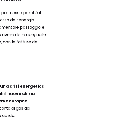
 premesse perché il
costo dell’energia
ndamentale passaggio è
a avere delle adeguate
, con le fatture del
 una crisi energetica
.
: il
nuovo clima
serve europee
.
corta di gas da
 gelido.