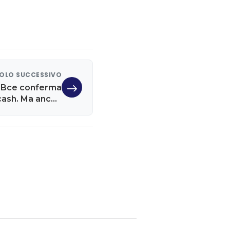
OLO SUCCESSIVO
: Bce conferma
 cash. Ma anche
nti istantanei