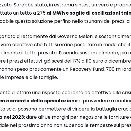
ato. Sarebbe stato, in estrema sintesi, un vero e proprio
tato un tetto a 275
al MWh e soglie di oscillazioni ta
abile questa soluzione perfino nello tsunami dei prezzi di
egoziata direttamente dal Governo Meloni è sostanzialme
vero obiettivo che tutti si erano posti: fare in modo che il
lmente il tetto previsto. Essendo, sostanzialmente, più real
i prezzi effettivi, già scesi del 17% a 110 euro a dicembre
 hanno speso praticamente un Recovery Fund, 700 miliardi 
le imprese e alle famiglie.
ntà di offrire una risposta coerente ed effettiva alla crisi
enziamento della speculazione
e provvedere a continge
esta scia, possono permettere di vincere la battaglia cruci
a nel 2023
: dare all’Ue margini per negoziare le forniture 
le nel prossimo anno non subendo le tempeste sui prezz