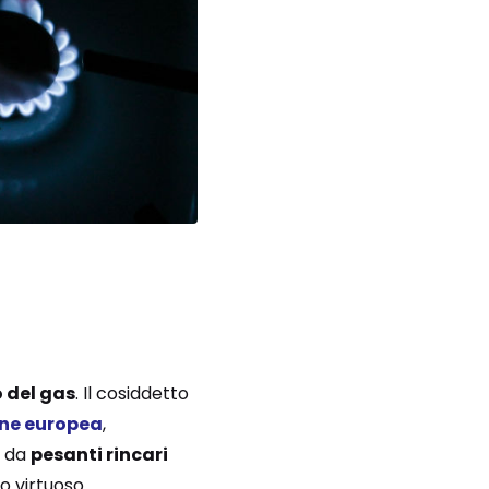
o del gas
. Il cosiddetto
one europea
,
e da
pesanti rincari
o virtuoso.