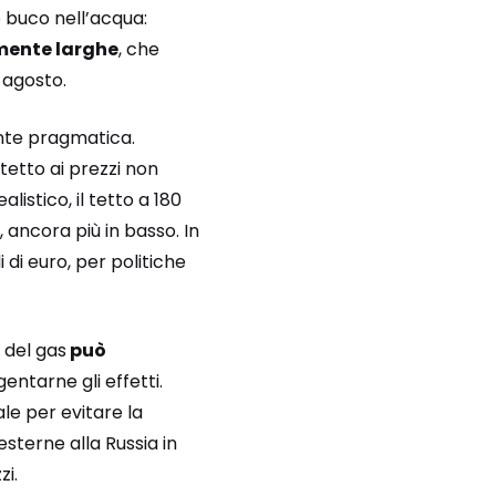
 buco nell’acqua:
lmente larghe
, che
 agosto.
nte pragmatica.
 tetto ai prezzi non
istico, il tetto a 180
, ancora più in basso. In
di euro, per politiche
 del gas
può
ntarne gli effetti.
ale per evitare la
esterne alla Russia in
i.