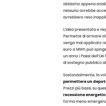
abbiamo appena analizz
nessuno avrebbe accet
avrebbero reso inapplic
L’idea presentata e n
Permette di arrivare al 
venga mai applicato rea
euro a MWh può spingere 
un anno i Paesi dell’Ue
di sostegno pubblico al
Sostanzialmente, la volo
permettere un depot
Prezzi più bassi, su qu
recessione energetic
forma meno emergenzia