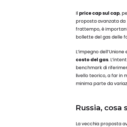
Il
price cap sul cap
, p
proposta avanzata da
frattempo, è importante
bollette del gas delle f
L’impegno dell’Unione 
costo del gas
. L’inte
benchmark di riferiment
livello teorico, a far i
minima parte da variaz
Russia, cosa
La vecchia proposta a