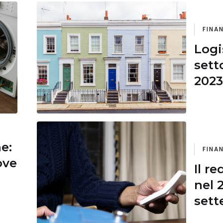
FINA
Logi
sett
2023 
ne:
FINA
ove
Il r
nel 
sett
prop