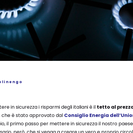
olinengo
e in sicurezza i risparmi degli italiani è il
tetto al prezz
, che è stato approvato dal
Consiglio Energia dell’Uni
io, il primo passo per mettere in sicurezza il nostro paes
sario, però, che si venga a creare un vero e proprio circol