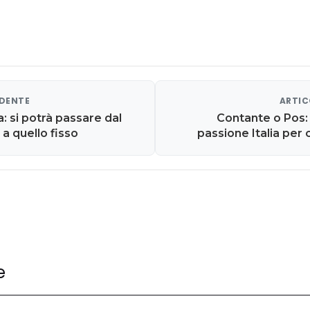
EDENTE
ARTIC
: si potrà passare dal
Contante o Pos
 a quello fisso
passione Italia per
spina pagame
e