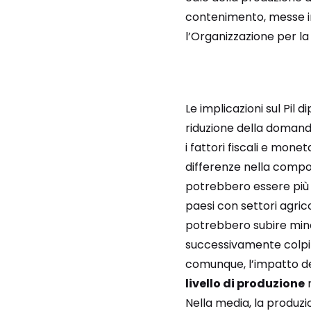
contenimento, messe in
l’Organizzazione per l
Le implicazioni sul Pil d
riduzione della domanda 
i fattori fiscali e mone
differenze nella compos
potrebbero essere più gr
paesi con settori agric
potrebbero subire minor
successivamente colpit
comunque, l’impatto d
livello di produzione
n
Nella media, la produz