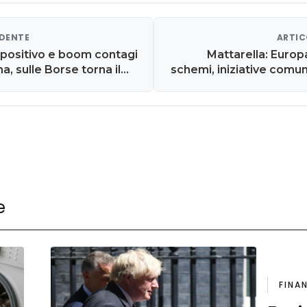
EDENTE
ARTIC
 positivo e boom contagi
Mattarella: Europ
, sulle Borse torna il
schemi, iniziative comun
s
e
FINA