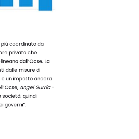
a più coordinata da
ore privato che
lineano dall’Ocse. La
ti dalle misure di
e e un impatto ancora
ll’Ocse,
Angel Gurría
–
 società, quindi
i governi”.