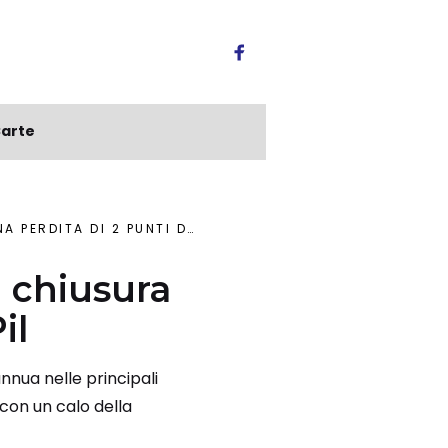
arte
RDITA DI 2 PUNTI DI PIL
 chiusura
il
nnua nelle principali
 con un calo della