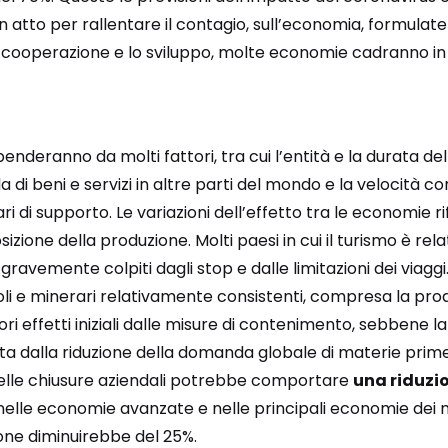
 atto per rallentare il contagio, sull’economia, formulat
a cooperazione e lo sviluppo, molte economie cadranno in
ipenderanno da molti fattori, tra cui l’entità e la durata del
di beni e servizi in altre parti del mondo e la velocità co
tari di supporto. Le variazioni dell’effetto tra le economie 
izione della produzione. Molti paesi in cui il turismo è r
avemente colpiti dagli stop e dalle limitazioni dei viaggi. 
oli e minerari relativamente consistenti, compresa la prod
i effetti iniziali dalle misure di contenimento, sebbene l
a dalla riduzione della domanda globale di materie prime.
elle chiusure aziendali potrebbe comportare
una riduzio
elle economie avanzate e nelle principali economie dei 
ione diminuirebbe del 25%.