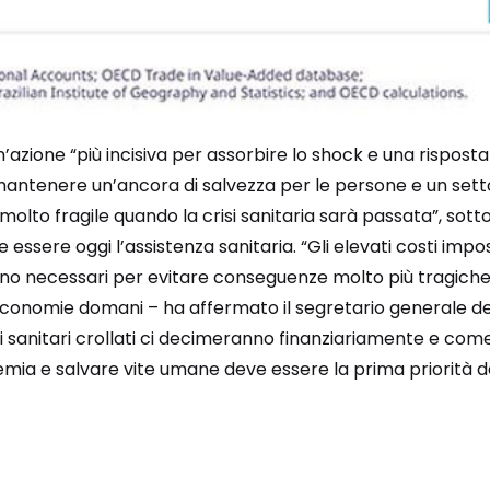
un’azione “più incisiva per assorbire lo shock e una rispost
mantenere un’ancora di salvezza per le persone e un sett
olto fragile quando la crisi sanitaria sarà passata”, sotto
ssere oggi l’assistenza sanitaria. “Gli elevati costi impos
ono necessari per evitare conseguenze molto più tragich
economie domani – ha affermato il segretario generale de
mi sanitari crollati ci decimeranno finanziariamente e come
mia e salvare vite umane deve essere la prima priorità de