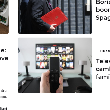
Bori
boom
Spag
il p
ne:
FINA
ove
Tele
camb
fami
affr
ntra
ropa.
iani.