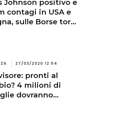
s Johnson positivo e
 contagi in USA e
na, sulle Borse torna
anico da virus
NZA
27/03/2020 12:54
visore: pronti al
io? 4 milioni di
glie dovranno
ontare questa spesa