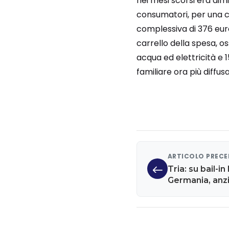
nei mesi scorsi era dimi
consumatori, per una co
complessiva di 376 euro
carrello della spesa, os
acqua ed elettricità e 1
familiare ora più diffus
ARTICOLO PREC
Tria: su bail-in
Germania, anzi 
dimenticare ch
banche saranno