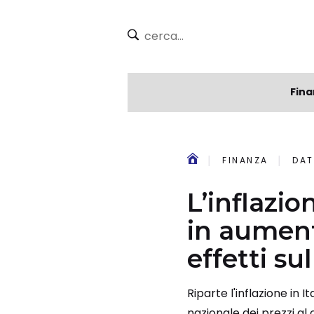
Fina
FINANZA
DAT
L’inflazio
in aumento
effetti sul
Riparte l'inflazione in I
nazionale dei prezzi al