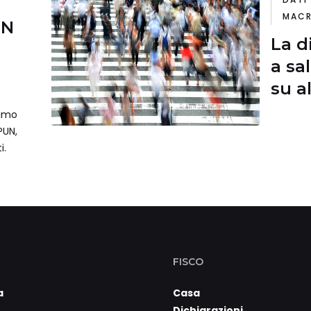
MACR
UN
La d
a sa
su a
anch
simo
PUN,
i.
FISCO
a
Casa
Dichiarazioni