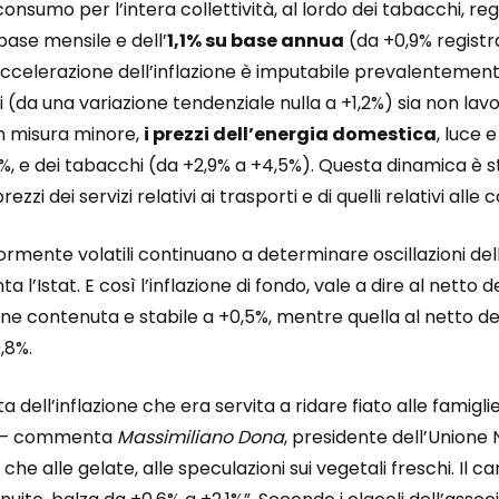
 consumo per l’intera collettività, al lordo dei tabacchi, r
base mensile e dell’
1,1% su base annua
(da +0,9% regist
accelerazione dell’inflazione è imputabile prevalentemen
ti (da una variazione tendenziale nulla a +1,2%) sia non lavo
n misura minore,
i prezzi dell’energia domestica
, luce 
, e dei tabacchi (da +2,9% a +4,5%). Questa dinamica è s
zzi dei servizi relativi ai trasporti e di quelli relativi alle
ente volatili continuano a determinare oscillazioni dell’in
 l’Istat. E così l’inflazione di fondo, vale a dire al netto d
ane contenuta e stabile a +0,5%, mentre quella al netto dei
,8%.
a dell’inflazione che era servita a ridare fiato alle famigli
to – commenta
Massimiliano Dona
, presidente dell’Unione
che alle gelate, alle speculazioni sui vegetali freschi. Il c