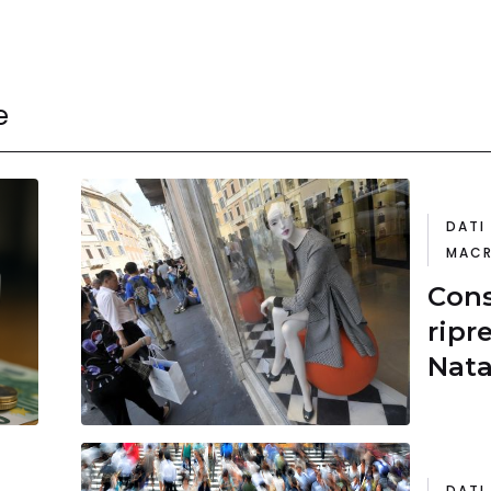
e
DATI
MACR
Cons
ripr
Nata
comm
esti
nego
DATI