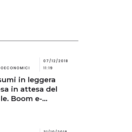
07/12/2018
OECONOMICI
11:19
umi in leggera
esa in attesa del
le. Boom e-
erce, rischio
nzione piccoli
zi?
31/10/2018