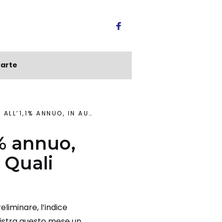
arte
ZI DEGLI ALIMENTI. QUALI EFFETTI SUL CARRELLO?
1% annuo,
 Quali
eliminare, l’indice
egistra questo mese un