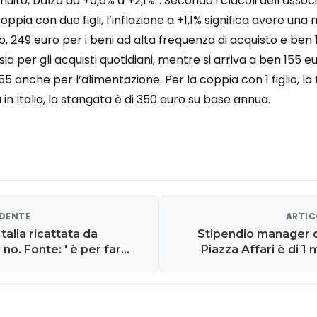
nuito, balza da +0,6% a +2,1%”. Secondo i clacoli dell’assoc
ppia con due figli, l’inflazione a +1,1% significa avere un
, 249 euro per i beni ad alta frequenza di acquisto e ben 1
sia per gli acquisti quotidiani, mentre si arriva a ben 155 e
55 anche per l’alimentazione. Per la coppia con 1 figlio, la 
a in Italia, la stangata è di 350 euro su base annua.
EDENTE
ARTIC
 Italia ricattata da
Stipendio manager d
no. Fonte: ' è per far
Piazza Affari è di 1 
e non tutti truffati
sempre più legato al
 risarciti'