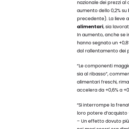
nazionale dei prezzi al
aumento dello 0,2% su 
precedente). La lieve 
alimentari
, sia lavora
In aumento, anche se i
hanno segnato un +0,8%
dal rallentamento dei pre
“Le componenti maggiorm
sia al ribasso”, commenta
alimentari freschi, rim
accelera da +0,6% a +0
“Si interrompe la frenat
loro potere d’acquis
– Un effetto dovuto più 