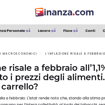
nza Personale
Lavoro
Fisco
Conti
C
I MACROECONOMICI
L’INFLAZIONE RISALE A FEBBRAIO ALL’1,1% ANNUO, IN AUMENTO I PREZ
ne risale a febbraio all’1,
 i prezzi degli alimenti.
 carrello?
talia a febbraio. L'Istat rende noto che, stando alla stima pr
 consumo per l’intera collettività, al lordo dei tabacchi, r