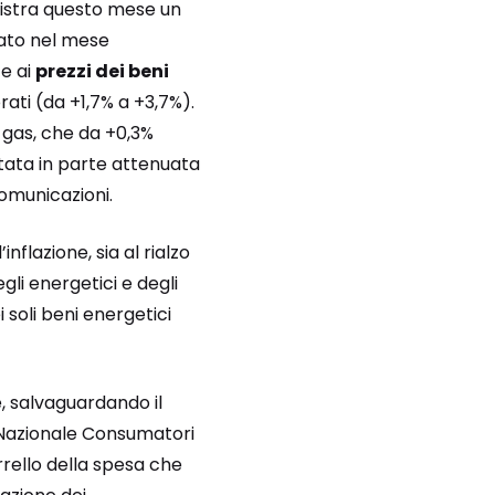
egistra questo mese un
rato nel mese
te ai
prezzi dei beni
rati (da +1,7% a +3,7%).
e gas, che da +0,3%
tata in parte attenuata
 comunicazioni.
flazione, sia al rialzo
egli energetici e degli
 soli beni energetici
e, salvaguardando il
 Nazionale Consumatori
arrello della spesa che