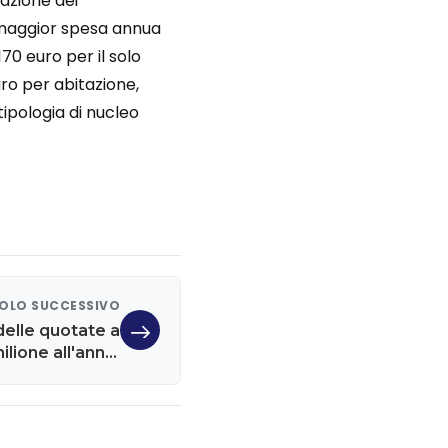
iazione dei
a maggior spesa annua
70 euro per il solo
uro per abitazione,
tipologia di nucleo
OLO SUCCESSIVO
elle quotate a
milione all'anno,
la performance